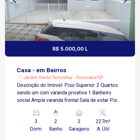
R$ 5.000,00 L
Casa - em Bairros
Jardim Santa Terezinha - Sorocaba/SP
Descrição do Imóvel: Piso Superior: 2 Quartos
sendo um com varanda privativa 1 Banheiro
social Ampla varanda frontal Sala de estar Piso
Inferior: 1 Quarto adicional Sala de jantar e TV
integradas Cozinha funcional 1 Banheiro social
3
2
2
227m²
Garagem para 2 carros sendo 1 coberta Área
Dorm.
Banho
Garagens
A. Útil
Externa: Edícula nos fundos Lavanderia
independente Quintal espaçoso, com ótimo