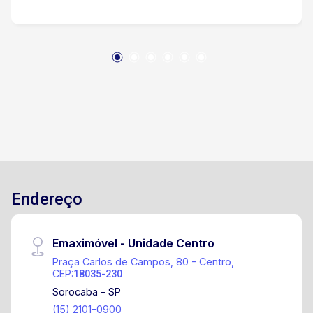
potencial para jardinagem, pets ou espaço
gourmet Localização Privilegiada: Ao lado da
Avenida Afonso Vergueiro Fácil acesso às
principais vias da cidade Próxima a uma ampla
variedade de comércios, mercados, farmácias,
escolas e serviços Entre em contato para mais
informações ou agende sua visita!
Endereço
Emaximóvel - Unidade Centro
Praça Carlos de Campos, 80 - Centro,
CEP:
18035-230
Sorocaba - SP
(15) 2101-0900