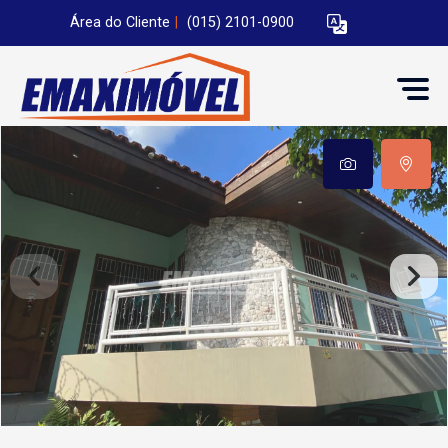
Área do Cliente
|
(015) 2101-0900