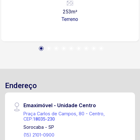
Alto da Boa Vista consolidou-se como um polo de
253m²
alta valorização, impulsionado pela infraestrutura
Terreno
em constante desenvolvimento e pela proximidade
com instituições de ensino como FACENS e UNESP,
além do Parque Chico Mendes. Com topografia
plana, o lote facilita a execução imediata de obras,
otimizando custos de fundação e garantindo um
excelente retorno sobre o investimento
Endereço
Emaximóvel - Unidade Centro
Praça Carlos de Campos, 80 - Centro,
CEP:
18035-230
Sorocaba - SP
(15) 2101-0900