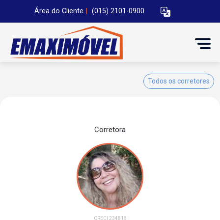
Área do Cliente
|
(015) 2101-0900
Todos os corretores
Corretora
CRECI 234818