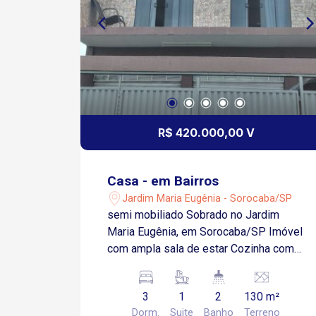
R$ 420.000,00 V
Casa - em Bairros
Jardim Maria Eugênia - Sorocaba/SP
semi mobiliado Sobrado no Jardim
Maria Eugênia, em Sorocaba/SP Imóvel
com ampla sala de estar Cozinha com
armários e azulejo até o teto 3
dormitórios sendo 1 suíte com banheira
3
1
2
130 m²
Banheiro social com box e gabinete
Dorm.
Suite
Banho
Terreno