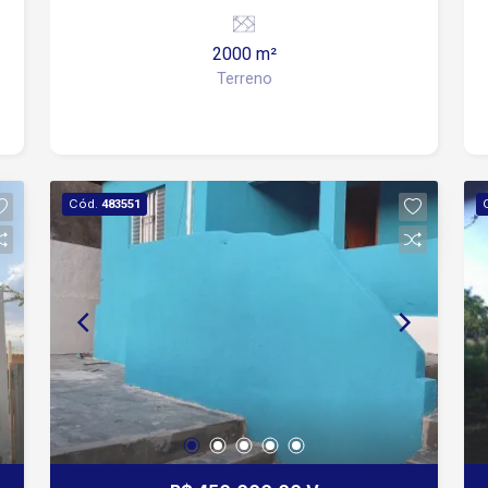
para a Avenida Ipanema
2000 m²
Terreno
Cód.
483551