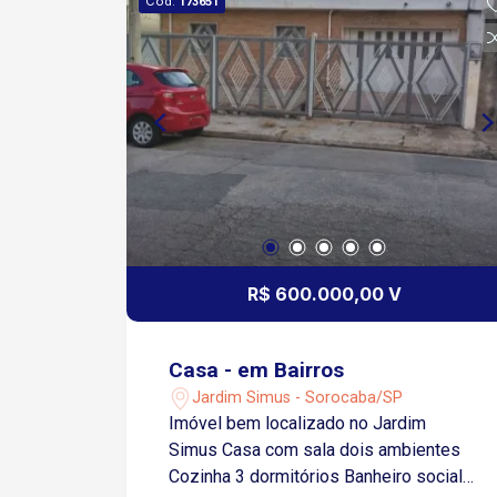
Cód.
173651
um carro ou para receber visitas. A área
útil da casa é de 90,00m2 e a área do
terreno é de 132,00m2, o que
proporciona um espaço amplo e
agradável para toda a família. A casa
está localizada em um bairro tranquilo e
seguro, com fácil acesso a diversos
pontos da cidade. Além disso, o Jardim
Residencial Villa Amato conta com uma
infraestrutura completa, com escolas,
supermercados, farmácias e muito
R$ 600.000,00 V
mais. Não perca a oportunidade de
adquirir essa casa incrível em
Sorocaba. Entre em contato conosco e
Casa - em Bairros
agende uma visita. Estamos à
Jardim Simus - Sorocaba/SP
disposição para esclarecer todas as
Imóvel bem localizado no Jardim
suas dúvidas e ajudá-lo a realizar o
Simus Casa com sala dois ambientes
sonho da casa própria. Aceita troca de
Cozinha 3 dormitórios Banheiro social
chácara em Araçariguama