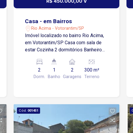
R$ 450.000,00 V
Casa - em Bairros
Rio Acima - Votorantim/SP
Imóvel localizado no bairro Rio Acima,
em Votorantim/SP Casa com sala de
estar Cozinha 2 dormitórios Banheiro
social com box Área de serviço Vagas
de garagem para 2 veículos cobertas
2
1
2
300 m²
Mais 2 cômodos na parte da frente
Dorm.
Banho
Garagens
Terreno
Região oferece restaurantes, praças,
escolas, acesso fácil a transportes
públicos e a 16 minutos do centro de
Sorocaba
Cód.
001451