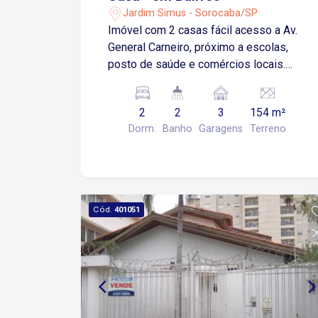
Jardim Simus - Sorocaba/SP
Imóvel com 2 casas fácil acesso a Av.
General Carneiro, próximo a escolas,
posto de saúde e comércios locais.
Casa 01 : 1 dormitório com ventilador,
sala com ventilador, cozinha com
2
2
3
154 m²
gabinete, banheiro social com blindex e
Dorm.
Banho
Garagens
Terreno
gabinete, área de serviço, quintal, área
gourmet com churrasqueira e garagem
coberta para 2 carros. Casa 02: 01
dormitório, cozinha com gabinete,
banheiro com gabinete, box acrílico e
Cód.
401051
chuveiro, área de Serviço coberta, 1
garagem coberta Imóvel em piso frio.