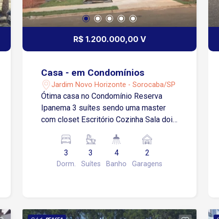
R$ 1.200.000,00 V
Casa - em Condomínios
Jardim Novo Horizonte - Sorocaba/SP
Ótima casa no Condomínio Reserva
Ipanema 3 suítes sendo uma master
com closet Escritório Cozinha Sala dois
ambientes com pé direito alto Lavabo
Área de serviço Área gourmet Quintal
3
3
4
2
Piscina 2 vagas de garagem sendo 1
Dorm.
Suítes
Banho
Garagens
coberta Casa de máquina com espaço
depósito, preparação para água quente
e energia solar Condomínio com
piscinas, playground, pesqueiro,
quadras, quiosques e salão de festas.