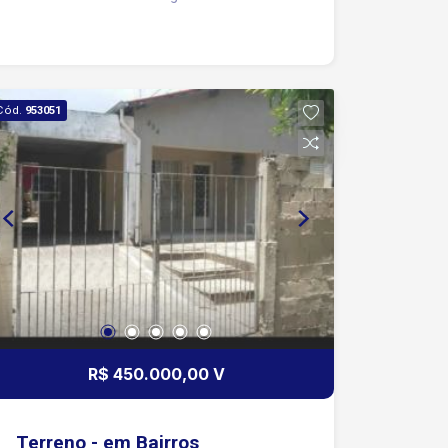
para 8 carros Facil acesso a Rodovia
Raposo Tavares postos de gasolina,
escolas e minimercados
Cód.
953051
R$ 450.000,00 V
Terreno - em Bairros