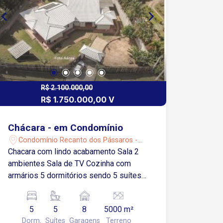
R$ 2.100.000,00
R$ 1.750.000,00 V
Chácara - em Condomínio
Condomínio Recanto dos Pássaros -
Alumínio/SP
Chacara com lindo acabamento Sala 2
ambientes Sala de TV Cozinha com
armários 5 dormitórios sendo 5 suítes,
com 1 hidro Banheiro social Lavabo
Área de serviço Lavanderia Quintal
5
5
8
5000 m²
Jardim Vagas de garagem cobertas
Dorm.
Suítes
Garagens
Terreno