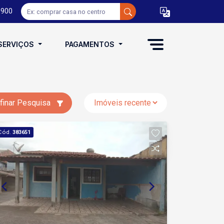
0900
SERVIÇOS
PAGAMENTOS
finar Pesquisa
Cód.
383651