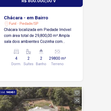
R$ 800.000,00 V
Chácara - em Bairro
Funil - Piedade/SP
Chácara localizada em Piedade Imóvel
com área total de 29,800,00 m² Ampla
sala dois ambientes Cozinha com
armários 4 dormitórios, sendo 2 suítes
2 banheiros sociais Área de serviço
4
2
2
29800 m²
Espaço com churrasqueira integrada
Dorm.
Suítes
Banho
Terreno
Piscina Região com muita área verde
Cód.
940451