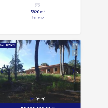
empreendimento
5820 m²
Terreno
Cód.
081551