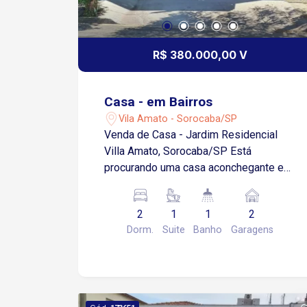
R$ 380.000,00 V
Casa - em Bairros
Vila Amato - Sorocaba/SP
Venda de Casa - Jardim Residencial
Villa Amato, Sorocaba/SP Está
procurando uma casa aconchegante e
bem localizada em Sorocaba? Então,
não perca a oportunidade de conhecer
2
1
1
2
essa linda casa no bairro Jardim
Dorm.
Suite
Banho
Garagens
Residencial Villa Amato. Com 2
dormitórios, essa casa é perfeita para
quem busca conforto e praticidade.
Além disso, ela conta com 2 garagens,
o que é ideal para quem tem mais de