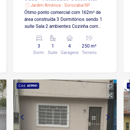
Jardim América - Sorocaba/SP
Ótimo ponto comercial com 162m² de
área construída 3 Dormitórios sendo 1
suíte Sala 2 ambientes Cozinha com
armários 1 Banheiro social Área de
serviço 4 Vagas de garagem
3
1
4
250 m²
descobertas Dependência de
Dorm.
Suite
Garagens
Terreno
empregado com 1 banheiro
Cód.
639941