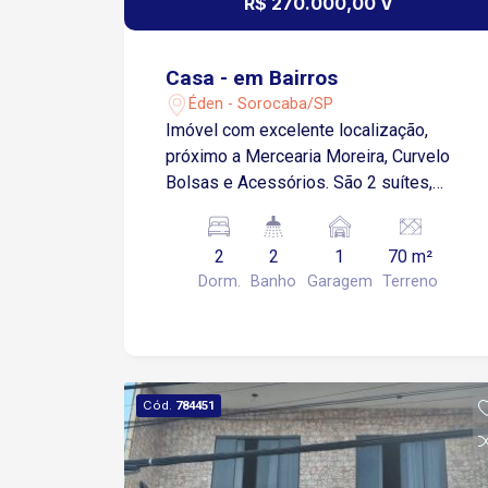
R$ 270.000,00 V
Casa - em Bairros
Éden - Sorocaba/SP
Imóvel com excelente localização,
próximo a Mercearia Moreira, Curvelo
Bolsas e Acessórios. São 2 suítes,
sendo 1 com sacada, sala 2 ambientes,
cozinha com pia em granito, 1 lavabo,
2
2
1
70 m²
área de serviço, garagem descoberta
Dorm.
Banho
Garagem
Terreno
para 1 carro.
Cód.
784451