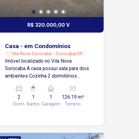
R$ 320.000,00 V
Casa - em Condomínios
Vila Nova Sorocaba - Sorocaba/SP
Imóvel localizado no Vila Nova
Sorocaba A casa possui sala para dois
ambientes Cozinha 2 dormitórios
Banheiro social Quintal Área de serviço
1 vaga de garagem cobertas O bairro
2
1
1
126.19 m²
fica próximo a diversas opções de
Dorm.
Banho
Garagem
Terreno
comércio e serviços, como
supermercados, escolas, praças,
farmácias e muito mais.