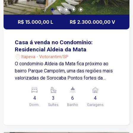
R$ 15.000,00 L
R$ 2.300.000,00 V
Casa á venda no Condomínio:
Residencial Aldeia da Mata
Itapeva - Votorantim/SP
O condomínio Aldeia da Mata fica próximo ao
bairro Parque Campolim, uma das regiões mais
valorizadas de Sorocaba Pontos fortes da
localização: 5 min do Shopping Iguatemi
Esplanada região com escolas e supermercados
4
3
6
4
premium Acesso rápido à rodovia Raposo
Dorm.
Suítes
Banho
Garagens
Tavares Área muito procurada por famílias de alto
padrão Terreno 510 m² Área construída 520 m² 4
quartos 3 suítes 6 banheiros 4 vagas 3
pavimentos Pé direito duplo Home theater com