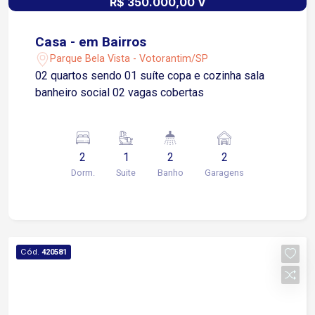
R$ 350.000,00 V
Casa - em Bairros
Parque Bela Vista - Votorantim/SP
02 quartos sendo 01 suíte copa e cozinha sala
banheiro social 02 vagas cobertas
2
1
2
2
Dorm.
Suite
Banho
Garagens
Cód.
420581