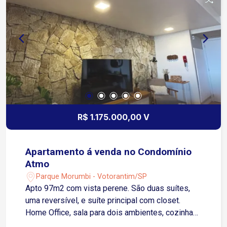
louça e churrasqueira; Quintal com piscina com
LED. Lavanderia com modulados e despensa.
Corredor externo nas duas laterais da casa, 4
vagas de garagem, sendo 2 cobertas; Amplo
armário externo para armazenamento.
R$ 1.175.000,00 V
Apartamento á venda no Condomínio
Atmo
Parque Morumbi - Votorantim/SP
Apto 97m2 com vista perene. São duas suítes,
uma reversível, e suíte principal com closet.
Home Office, sala para dois ambientes, cozinha
ampla. Imóvel com vista permanente! Todos os