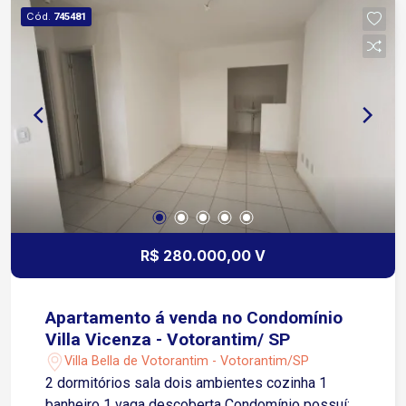
projetor Automação controlada por iPad / iPhone
Cód.
745481
Piscina aquecida Sauna Espaço gourmet
completo Bar com telão Suíte master Sr. e Sra.
com hidro Deck + pergolado
R$ 280.000,00 V
Apartamento á venda no Condomínio
Villa Vicenza - Votorantim/ SP
Villa Bella de Votorantim - Votorantim/SP
2 dormitórios sala dois ambientes cozinha 1
banheiro 1 vaga descoberta Condomínio possuí: