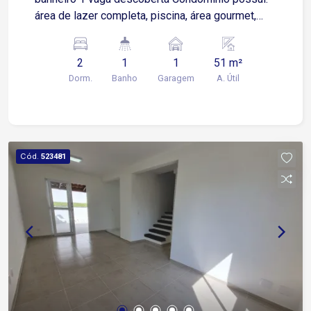
área de lazer completa, piscina, área gourmet,
espaço kids. IPTU Anual: 1.159,00
2
1
1
51 m²
Dorm.
Banho
Garagem
A. Útil
Cód.
523481