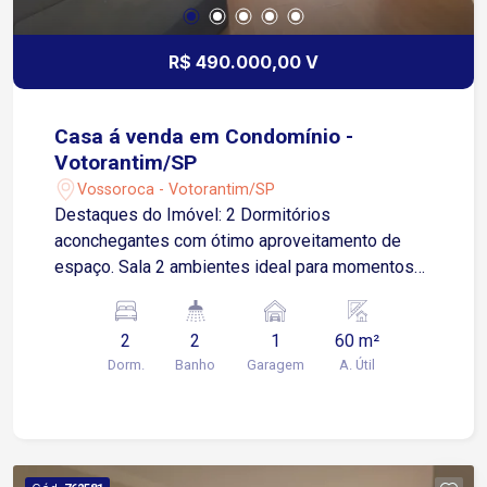
R$ 490.000,00 V
Casa á venda em Condomínio -
Votorantim/SP
Vossoroca - Votorantim/SP
Destaques do Imóvel: 2 Dormitórios
aconchegantes com ótimo aproveitamento de
espaço. Sala 2 ambientes ideal para momentos
de descanso e recepção. Móveis planejados que
trazem sofisticação e praticidade para o dia a dia.
2
2
1
60 m²
Conforto: Lavabo no piso térreo e 1 banheiro
Dorm.
Banho
Garagem
A. Útil
completo no piso superior. Espaço Gourmet
privativo com churrasqueira e quintal: O cenário
perfeito para os seus finais de semana com a
família e amigos. Vaga de garagem garantida
(com vagas extras sem demarcação na avenida