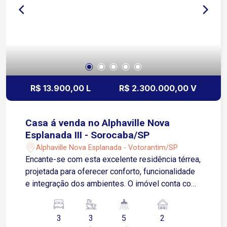
R$ 13.900,00 L
R$ 2.300.000,00 V
Casa á venda no Alphaville Nova
Esplanada III - Sorocaba/SP
Alphaville Nova Esplanada - Votorantim/SP
Encante-se com esta excelente residência térrea,
projetada para oferecer conforto, funcionalidade
e integração dos ambientes. O imóvel conta com
3 suítes espaçosas, sendo uma delas master
com banheira, proporcionando privacidade e
3
3
5
2
comodidade para toda a família. A sala de estar