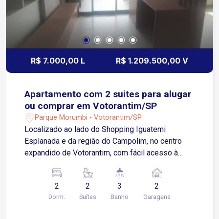
R$ 7.000,00 L
R$ 1.209.500,00 V
Apartamento com 2 suites para alugar
ou comprar em Votorantim/SP
Parque Morumbi - Votorantim/SP
Localizado ao lado do Shopping Iguatemi
Esplanada e da região do Campolim, no centro
expandido de Votorantim, com fácil acesso à
Zona Sul de Sorocaba. O imóvel está cercado por
supermercados, escolas, restaurantes, parques,
2
2
3
2
academias, farmácias e uma completa
Dorm.
Suítes
Banho
Garagens
infraestrutura de comércio e serviços,
oferecendo praticidade para o dia a dia. Sobre o