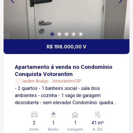
R$ 198.000,00 V
Apartamento á venda no Condomínio
Conquista Votorantim
Jardim Araújo - Votorantim/SP
- 2 quartos - 1 banheiro social - sala dois
ambientes - cozinha - 1 vaga de garagem
descoberta - sem elevador Condomínio: quadra 3
salão de festa pequenos, portaria 24 horas.
2
1
1
41 m²
Dorm.
Banho
Garagem
A. Útil