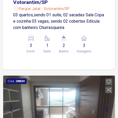
Votorantim/SP
Parque Jataí - Votorantim/SP
03 quartos,sendo 01 suíte, 02 sacadas Sala Copa
e cozinha 03 vagas, sendo 02 cobertas Edícula
com banheiro Churrasqueira
3
1
2
3
Dorm.
Suite
Banho
Garagens
Cód.
288581