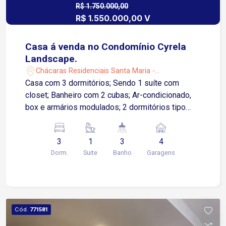
Iluminação completa já instalada * Projeto de
R$ 1.750.000,00
R$ 1.550.000,00 V
móveis planejados e mobília pronto para
execução Condomínio: * Área de lazer estilo
clube completa
Casa á venda no Condomínio Cyrela
Landscape.
Chácaras Residenciais Santa Maria -
Votorantim/SP
Casa com 3 dormitórios; Sendo 1 suíte com
closet; Banheiro com 2 cubas; Ar-condicionado,
box e armários modulados; 2 dormitórios tipo
suíte americana; sendo um deles com modulados
e ar-condicionado; banheiro compartilhado com
3
1
3
4
modulados, Sala ampla para 2 ambientes; Pé-
Dorm.
Suite
Banho
Garagens
direito duplo; Mezanino com sala de TV/ game
com Escritório que pode ser reversível para
quarto, Lavabo compartilhado com a área
gourmet; Corredor interno com armários
modulados; Cozinha com ilha, modulados e
Cód.
771581
cooktop; Área gourmet com pia, modulados, lava-