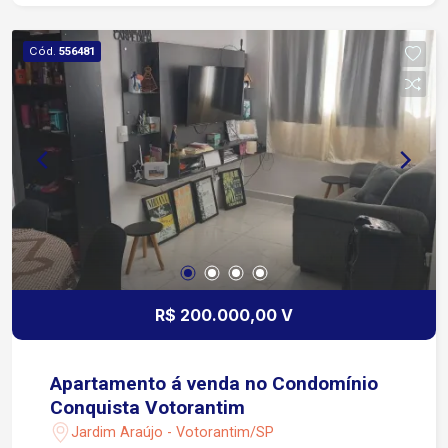
aquecimento solar Mais de 5 vagas de garagem
Móveis planejados em todos os ambientes
Cód.
556481
Sistema de água quente com boiler de 800 litros
Sistema de alta pressão revisado recentemente
Fundo para área de mata com vista permanente
Sem vizinhos de frente, nos fundos e ao lado
direito Condomínio Alphaville Nova Esplanada I
conta com: Portaria e segurança 24 horas
Controle de acesso Infraestrutura completa Fácil
acesso à Rodovia Raposo Tavares Próximo ao
Shopping Iguatemi Esplanada
R$ 200.000,00 V
Apartamento á venda no Condomínio
Conquista Votorantim
Jardim Araújo - Votorantim/SP