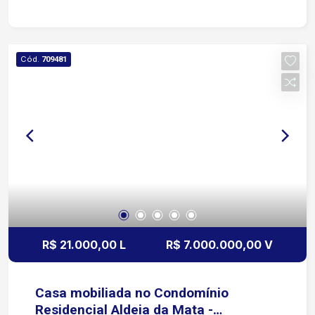
oficinas, garantindo um fluxo constante de
pessoas e veículos. A localização privilegiada
oferece conveniência e valorização, tornando
este terreno a escolha perfeita para o seu
Cód.
709481
próximo projeto. Não perca essa chance única de
investir em um dos pontos mais movimentados
da cidade!
R$ 21.000,00 L
R$ 7.000.000,00 V
Casa mobiliada no Condomínio
Residencial Aldeia da Mata -