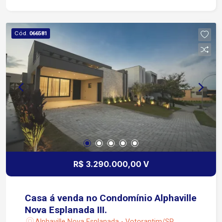
imóvel: 96 m² de área privativa 2 suítes Home TV
Lavabo Sala integrada Cozinha em conceito
aberto Circulação entre os ambientes Armários
Cód.
066581
planejados em todos os cômodos Acabamento
de alto padrão Condomínio oferece: Piscina
Playground Salão de Festas Academia Portaria
24 horas Ideal para quem busca um apartamento
moderno, elegante e pronto para morar, em uma
das localizações mais desejadas da região.
Agende sua visita e venha conhecer este
excelente imóvel!
R$ 3.290.000,00 V
Casa á venda no Condomínio Alphaville
Nova Esplanada III.
Alphaville Nova Esplanada - Votorantim/SP