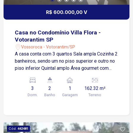
R$ 600.000,00 V
Casa no Condomínio Villa Flora -
Votorantim SP
Vossoroca - Votorantim/SP
A casa conta com 3 quartos Sala ampla Cozinha 2
banheiros, sendo um no piso superior e outro no
piso inferior Quintal amplo Área gourmet com
churrasqueira Pia de apoio na área externa Ducha
externa 1 vaga de garagem Modelo Mariana -
3
2
1
162.32 m²
casa de meio Terreno com 162,32 m² Área
Dorm.
Banho
Garagem
Terreno
construída de 75,30 m² O condomínio oferece
ambiente familiar, ruas arborizadas e planejadas,
proporcionando mais conforto e bem-estar para
os moradores. Excelente opção para quem
procura segurança, tranquilidade e praticidade em
Cód.
442481
uma das regiões mais procuradas de Votorantim.