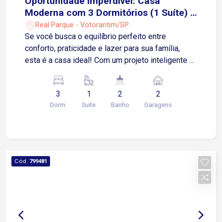
Oportunidade Imperdível: Casa
Moderna com 3 Dormitórios (1 Suíte) e
Espaço Gourmet Completo!
Real Parque - Votorantim/SP
Se você busca o equilíbrio perfeito entre
conforto, praticidade e lazer para sua família,
esta é a casa ideal! Com um projeto inteligente e
acabamentos de qualidade, este imóvel oferece
ambientes integrados e prontos para morar.
3
1
2
2
Destaques Internos: 3 Dormitórios
Dorm.
Suite
Banho
Garagens
Aconchegantes: Sendo uma suíte privativa com
closet espaçoso, ideal para sua organização.
Móveis Planejados: Praticidade garantida com
armários de excelente padrão nos dormitórios e
na cozinha. Banheiros Modernos: Equipados com
Cód.
799481
gabinetes e box de vidro, unindo estética e
funcionalidade. Ambientes Sociais: Sala ampla e
iluminada, cozinha funcional e área de serviço
independente. Lazer e Conveniência: Espaço
Gourmet: Quintal privativo com churrasqueira, o