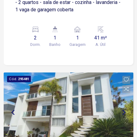
- 2 quartos - sala de estar - cozinha - lavanderia -
1 vaga de garagem coberta
2
1
1
41 m²
Dorm.
Banho
Garagem
A. Útil
Cód.
295481