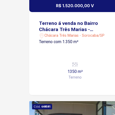
carros cobertos e 03 carros
R$ 1.520.000,00 V
descobertos; Condomínio Oferece
Quadra de futebol, Quadra tênis, Quadra
Beach tênis, Play ground, Academia,
Terreno á venda no Bairro
Pista de caminhada, Lago;
Chácara Três Marias -
Sorocaba/SP
Chácara Três Marias - Sorocaba/SP
Terreno com 1.350 m²
1350 m²
Terreno
Cód.
648581