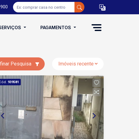
0900
SERVIÇOS
PAGAMENTOS
finar Pesquisa
Cód.
939581