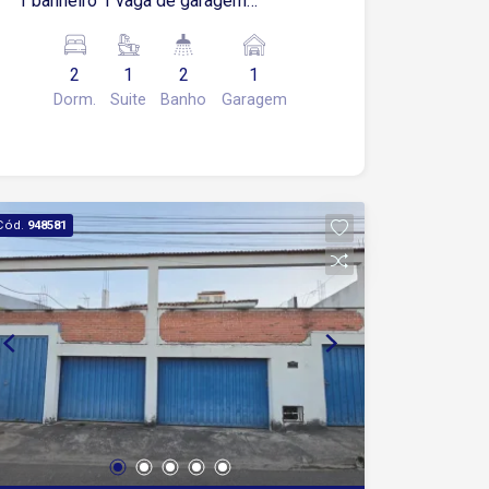
1 banheiro 1 vaga de garagem
descoberta Planejados em todos os
ambientes
2
1
2
1
Dorm.
Suite
Banho
Garagem
Cód.
948581