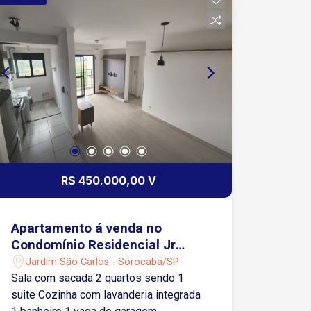
com prateleiras em mármore.
Lavanderia: Completa com banheiro
adicional. Diferenciais: Ar-condicionado
nos quartos e sala de TV. Armários
modulados nos quartos, banheiros,
cozinha e lavanderia. Aquecimento de
água a gás. Piso laminado nos quartos
e porcelanato nos demais ambientes. 3
vagas de garagem tipo gaveta.
R$ 450.000,00 V
Apartamento á venda no
Condomínio Residencial Jr
Campolim - Sorocaba/SP
Jardim São Carlos - Sorocaba/SP
Sala com sacada 2 quartos sendo 1
suite Cozinha com lavanderia integrada