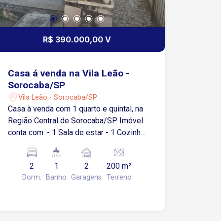
R$ 390.000,00 V
Casa á venda na Vila Leão -
Sorocaba/SP
Vila Leão - Sorocaba/SP
Casa à venda com 1 quarto e quintal, na
Região Central de Sorocaba/SP. Imóvel
conta com: - 1 Sala de estar - 1 Cozinha
- 1 Banheiro social - 2 Quartos - 1 Área
de serviço coberta - 1 Quintal amplo - 2
2
1
2
200 m²
Vagas de garagem cobertas Destaques
Dorm.
Banho
Garagens
Terreno
da localização: Com localização
privilegiada, com acesso a diversos
comércios e serviços da região. - 7
minutos de carro do Centro - 8 minutos