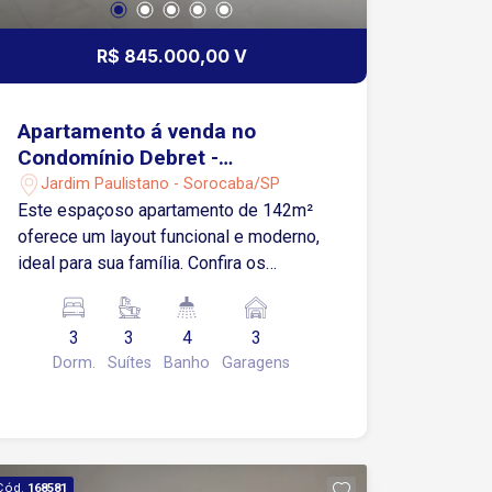
R$ 845.000,00 V
Apartamento á venda no
Condomínio Debret -
Sorocaba/SP
Jardim Paulistano - Sorocaba/SP
Este espaçoso apartamento de 142m²
oferece um layout funcional e moderno,
ideal para sua família. Confira os
detalhes: Quartos: 3 suítes, sendo a
suíte master equipada com closet,
3
3
4
3
banheira de hidromassagem, 2 cubas e
Dorm.
Suítes
Banho
Garagens
2 chuveiros. Salas: Sala ampla para 2
ambientes, sala de TV e lavabo.
Varanda: Espaçosa. Cozinha:
Totalmente equipada com fogão
embutido de 6 bocas, coifa e despensa
Cód.
168581