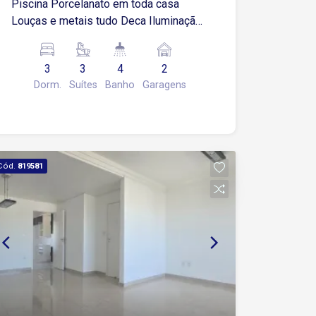
Piscina Porcelanato em toda casa
Louças e metais tudo Deca Iluminação
com projeto luminotécnico
Impermeabilização total da casa com
3
3
4
2
laudo Telhado em estrutura metalica
Dorm.
Suítes
Banho
Garagens
Esquadrias de alumínio Golden Piscina
com pastilha Casa com sistema de
aquecimento solar
Cód.
819581