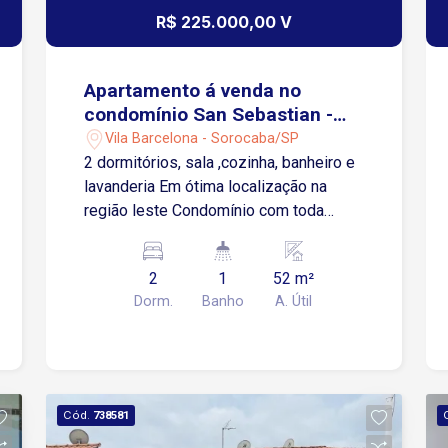
desejadas da região. Agende sua visita
R$ 225.000,00 V
e venha conhecer este excelente
imóvel!
Apartamento á venda no
condomínio San Sebastian -
Sorocaba/SP
Vila Barcelona - Sorocaba/SP
2 dormitórios, sala ,cozinha, banheiro e
lavanderia Em ótima localização na
região leste Condomínio com toda
infraestrutura completa para seu bem
estar
2
1
52 m²
Dorm.
Banho
A. Útil
Cód.
738581