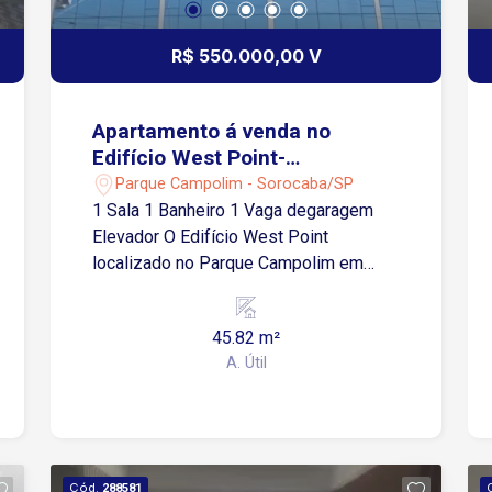
Bicicletário Elevadores Portaria e
controle de acesso Localização
R$ 550.000,00 V
Localizado na Avenida São Paulo, o
condomínio oferece fácil acesso ao
Centro de Sorocaba, Alto da Boa Vista,
Apartamento á venda no
Avenida Dom Aguirre, Rodovia Raposo
Edifício West Point-
Tavares e Rodovia Castelinho. A região
Sorocaba/SP
Parque Campolim - Sorocaba/SP
conta com ampla infraestrutura de
1 Sala 1 Banheiro 1 Vaga degaragem
supermercados, padarias, farmácias,
Elevador O Edifício West Point
restaurantes, academias, escolas,
localizado no Parque Campolim em
hospitais e diversos serviços
Sorocaba é um prédio comercial que
essenciais.
abriga principalmente salas e conjuntos
45.82 m²
comerciais, além de estruturas de
A. Útil
apoio corporativo e serviços variados.
Cód.
288581