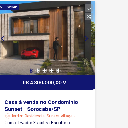
de carro da Padaria Real - 8 minutos de
Cód.
729581
carro da Academia BlueFit - 9 minutos
de carro do Hospital Evangélico
R$ 4.300.000,00 V
Casa á venda no Condomínio
Sunset - Sorocaba/SP
Jardim Residencial Sunset Village -
Sorocaba/SP
Com elevador 3 suítes Escritório