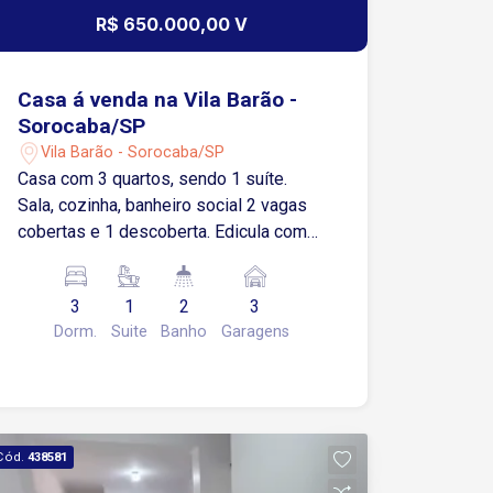
R$ 650.000,00 V
Casa á venda na Vila Barão -
Sorocaba/SP
Vila Barão - Sorocaba/SP
Casa com 3 quartos, sendo 1 suíte.
Sala, cozinha, banheiro social 2 vagas
cobertas e 1 descoberta. Edicula com
quarto, banheiro, cozinha.
3
1
2
3
Dorm.
Suite
Banho
Garagens
Cód.
438581