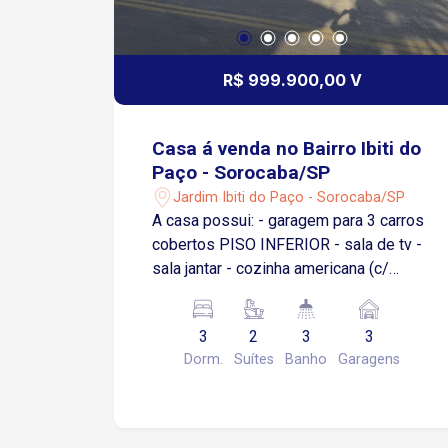
R$ 999.900,00 V
Casa á venda no Bairro Ibiti do
Paço - Sorocaba/SP
Jardim Ibiti do Paço - Sorocaba/SP
A casa possui: - garagem para 3 carros
cobertos PISO INFERIOR - sala de tv -
sala jantar - cozinha americana (c/
churrasqueira e armários) - uma mesa
de pedra maciça para jantar - escritório
3
2
3
3
- lavanderia - quarto sendo suíte PISO
Dorm.
Suítes
Banho
Garagens
SUPERIOR - 2 dormitórios sendo 1
suíte - armário nos 3 quartos - sala de
tv - Box blindex todos banheiros A
CASA POSSUI - aparelhos de ar