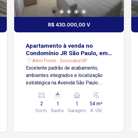
R$ 430.000,00 V
Apartamento à venda no
Condomínio JR São Paulo, em
Sorocaba.
Além Ponte - Sorocaba/SP
Excelente padrão de acabamento,
ambientes integrados e localização
estratégica na Avenida São Paulo.
Situado no 3º andar, o imóvel apresenta
uma planta muito bem aproveitada, com
2
1
1
54 m²
integração entre sala, cozinha e
Dorm.
Banho
Garagem
A. Útil
varanda, proporcionando maior
amplitude, funcionalidade e iluminação
natural. A sala conta com rack para
televisão, forro em gesso e projeto