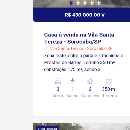
R$ 430.000,00 V
Casa á venda na Vila Santa
Tereza - Sorocaba/SP
Vila Santa Tereza - Sorocaba/SP
Zona leste, entre o parque 3 meninos e
Prestes de Barros. Terreno 350 m²,
construção 175 m², sendo 3
dormitórios, banheiro, cozinha e sala.
Obs: reforma. Valor 400 mil livre de
3
1
2
350 m²
comissão. Ótimo para reformar,
Dorm.
Banho
Garagens
Terreno
construir outra ou kitnets.
Cód.
888581