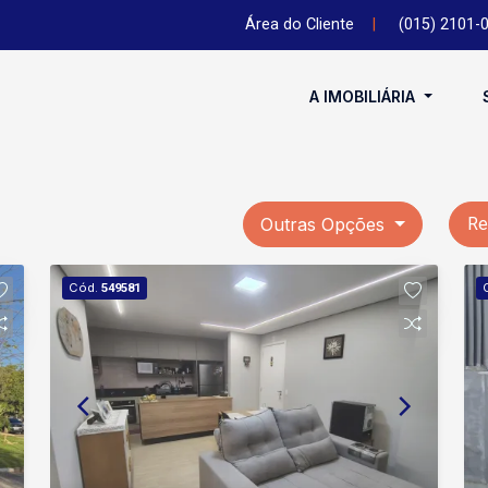
Área do Cliente
|
(015) 2101-
A IMOBILIÁRIA
Outras Opções
Re
Cód.
549581