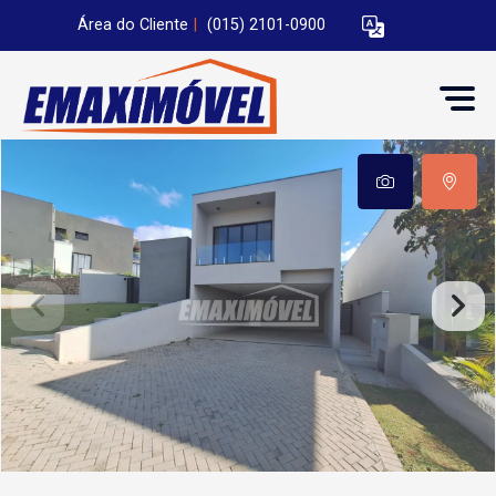
Área do Cliente
|
(015) 2101-0900