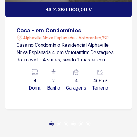
R$ 2.380.000,00 V
Casa - em Condomínios
Alphaville Nova Esplanada - Votorantim/SP
Casa no Condomínio Residencial Alphaville
Nova Esplanada 4, em Votorantim: Destaques
do imóvel: - 4 suítes, sendo 1 máster com
**closet e banheira; - Sala de estar e jantar com
pé-direito duplo, proporcionando amplitude e
4
2
4
468m²
sofisticação; - Cozinha integrada com despensa,
Dorm.
Banho
Garagens
Terreno
ideal para quem busca praticidade e
organização; - Espaço gourmet completo, com
churrasqueira, perfeito para receber amigos e
familiares; - Piscina com prainha, preparada para
aquecimento e hidromassagem; - Banheiro
exclusivo para a piscina e depósito para maior
comodidade; - Garagem para 4 veículos, sendo