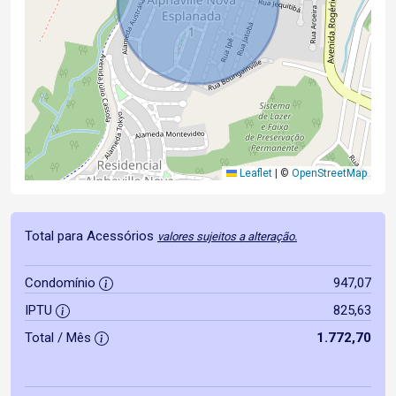
Leaflet
|
©
OpenStreetMap
Total para Acessórios
valores sujeitos a alteração.
Condomínio
947,07
IPTU
825,63
Total / Mês
1.772,70