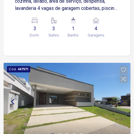
cozinha, lavabo, área de serviço, despensa,
lavanderia 4 vagas de garagem cobertas, piscina,
casa nova. Terreno - 450,74 mts Construção-
244,78 mts.
3
3
1
4
Dorm.
Suítes
Banho
Garagens
Cód.
447971