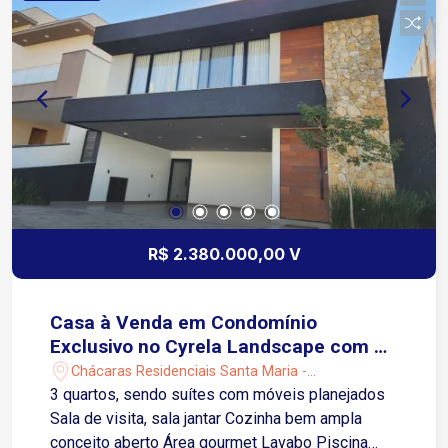
renomadas, restaurantes e ampla rede de
serviços proporcionando praticidade no dia a dia
Acabamentos de alto padrão Dormitórios com
piso vinílico de última geração oferecendo
conforto acústico e térmico Banheiros em
porcelanato Espelhos instalados Boxes de vidro
Pias esculpidas Torneiras e chuveiros com
aquecimento Esquadrias em alumínio preto Entre
em contato para mais informações!
R$ 2.380.000,00 V
Casa à Venda em Condomínio
Exclusivo no Cyrela Landscape com 3
suítes
Chácaras Residenciais Santa Maria -
Votorantim/SP
3 quartos, sendo suítes com móveis planejados
Sala de visita, sala jantar Cozinha bem ampla
conceito aberto Área gourmet Lavabo Piscina