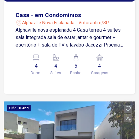
Casa - em Condomínios
Alphaville Nova Esplanada - Votorantim/SP
Alphaville nova esplanada 4 Casa terrea 4 suítes
sala integrada sala de estar jantar e gourmet +
escritório + sala de TV e lavabo Jacuzzi Piscina
aquecida Moveis planejados Ar condicionado
inverter ( quente e frio ) Aquecimento da piscina
4
4
5
4
Aquecimento água da casa via boiler. 4 vagas de
Dorm.
Suítes
Banho
Garagens
garagem Terreno 463 metros Casa 265 metros
Cód.
103271