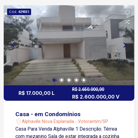
Conectividade Wifi Automac?a?o dos pontos de
iluminac?a?o (8 a 10 pontos conforme projeto
Cód.
429551
especi?fico) Piso e ar condicionado nos quartos
Planejados nas 4 Suítes, nos 5 banheiros, na
cozinha, na lavanderia e ilha gourmet Infra
estrutura AC Sala Infra estrutura AC Area Gourmet
Infra estrutura AC Home ofiice Placas solares
para aquecimento de a?gua. Placas solares para
gerac?a?o de energia.
R$ 2.650.000,00
R$ 17.000,00 L
R$ 2.600.000,00 V
Casa - em Condomínios
Alphaville Nova Esplanada - Votorantim/SP
Casa Para Venda Alphaville 1 Descrição: Térrea
com mezanino Sala de estar integrada a cozinha