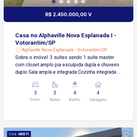
R$ 2.450.000,00 V
Casa no Alphaville Nova Esplanada I -
Votorantim/SP
Alphaville Nova Esplanada - Votorantim/SP
Sobre o imóvel: 3 suítes sendo 1 suíte master
com closet amplo pia esculpida dupla e chuveiro
duplo Sala ampla e integrada Cozinha integrada à
área gourmet Piscina com prainha Escritório
privativo Sala de cinema Varanda no piso
3
3
4
4
superior Depósito Garagem para 4 carros sendo
Dorm.
Suítes
Banho
Garagens
2 vagas cobertas Localizado em um dos
condomínios mais valorizados da zona sul de
Sorocaba com fácil acesso à Rodovia Raposo
Tavares, Avenida Gisele Constantino, Shopping
Iguatemi Esplanada, supermercados, escolas
Cód.
682571