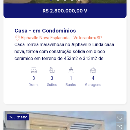
de água de 1000 L Aquecedor solar
R$ 2.800.000,00 V
Casa - em Condomínios
Alphaville Nova Esplanada - Votorantim/SP
Casa Térrea maravilhosa no Alphaville Linda casa
nova, térrea com construção sólida em bloco
cerâmico em terreno de 453m2 e 313m2 de
construção sólida com bloco cerâmico, com 3
amplas suítes e a master com super closet e
3
3
1
4
hidro. Lavabo, sala dois ambientes, lavanderia,
Dorm.
Suítes
Banho
Garagens
cozinha gourmet com conceito aberto, piscina,
garagem para 4 carros sendo 2 cobertas. Imóvel
moderno de qualidade top dentro de condomínio
com clube completo e estrutura da grife
Alphaville que dispensa comentários.
Cód.
211451