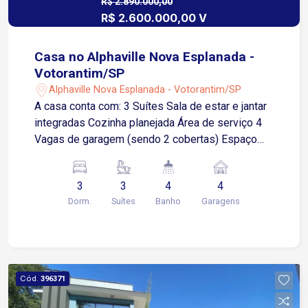
R$ 2.890.000,00
R$ 2.600.000,00 V
Casa no Alphaville Nova Esplanada -
Votorantim/SP
Alphaville Nova Esplanada - Votorantim/SP
A casa conta com: 3 Suítes Sala de estar e jantar
integradas Cozinha planejada Área de serviço 4
Vagas de garagem (sendo 2 cobertas) Espaço
gourmet com churrasqueira Piscina privativa
Imóvel será locado somente com modulados. A 5
3
3
4
4
minutos do Shopping Iguatemi A 7 minutos da
Dorm.
Suítes
Banho
Garagens
Rodovia Raposo Tavares Infraestrutura do
Condomínio Alphaville: Piscinas adulto e infantil
Salão de festas Academia moderna Segurança
24h com portaria e controle rigoroso de acesso
Agende já sua visita e envie sua proposta!
Cód.
396371