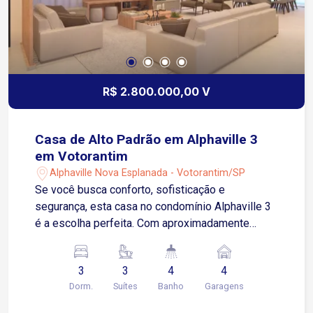
R$ 2.800.000,00 V
Casa de Alto Padrão em Alphaville 3
em Votorantim
Alphaville Nova Esplanada - Votorantim/SP
Se você busca conforto, sofisticação e
segurança, esta casa no condomínio Alphaville 3
é a escolha perfeita. Com aproximadamente
320m² de construção em um terreno de 470m²,
este sobrado de alto padrão foi projetado para
3
3
4
4
oferecer o melhor em qualidade de vida. O imóvel
Dorm.
Suítes
Banho
Garagens
conta com uma ampla sala de dois ambientes,
proporcionando um espaço elegante e