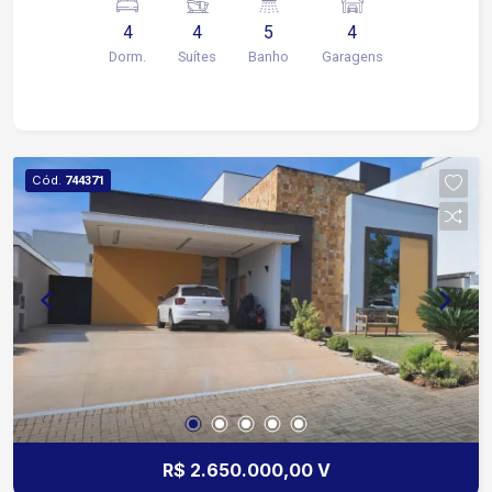
equipada com cooktop, forno, geladeira e
4
4
5
4
armários modulados Lavanderia 4 vagas sendo 2
Dorm.
Suítes
Banho
Garagens
cobertas Área Externa e Lazer: Piscina privativa
Espaço gourmet com churrasqueira Condomínio
oferece: Sala de jogos Piscina Quadra
Playground Sauna e spa Localização: Próximo à
Rod. João Leme dos Santos, Av. Adolpho
Cód.
744371
Massaglia e Av. Rogério Cassola Agende já a sua
visita!
R$ 2.650.000,00 V