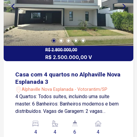
em uma das melhores regiões de Sorocaba,
próxima ao Campolim, com fácil acesso aos
principais comércios da cidade como Shopping
Iguatemi, Carrefour, Tauste, entre outros.
R$ 2.800.000,00
R$ 2.500.000,00 V
Casa com 4 quartos no Alphaville Nova
Esplanada 3
Alphaville Nova Esplanada - Votorantim/SP
4 Quartos: Todos suítes, incluindo uma suíte
master. 6 Banheiros: Banheiros modernos e bem
distribuídos. Vagas de Garagem: 2 vagas
cobertas. Destaques da Casa: Living Amplo:
Localizado no andar superior, proporcionando
4
4
6
4
uma entrada majestosa. Área Gourmet: