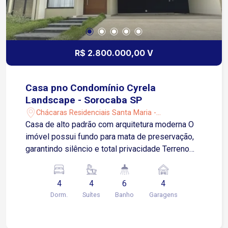
R$ 2.800.000,00 V
Casa pno Condomínio Cyrela
Landscape - Sorocaba SP
Chácaras Residenciais Santa Maria -
Votorantim/SP
Casa de alto padrão com arquitetura moderna O
imóvel possui fundo para mata de preservação,
garantindo silêncio e total privacidade Terreno
com 360 m² Área construída de 306 m² 4 suítes
amplas, sendo 1 suíte no térreo ideal para
4
4
6
4
escritório, quarto de hóspedes ou dormitório com
Dorm.
Suítes
Banho
Garagens
acessibilidade Suíte master com closet e vista
para a mata de preservação Sala de estar Sala de
jantar Cozinha totalmente planejada com armários