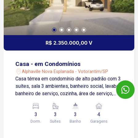
R$ 2.350.000,00 V
Casa - em Condomínios
Alphaville Nova Esplanada - Votorantim/SP
Casa térrea em condomínio de alto padrão com 3
suítes, sala 3 ambientes, banheiro social, lavabo,
banheiro de serviço, cozinha, área de serviço,
lavanderia, 4 vagas de garagem sendo 2 coberta
Imóvel em construção com previsão de entrega
3
3
3
4
setembro 2022.
Dorm.
Suítes
Banho
Garagens