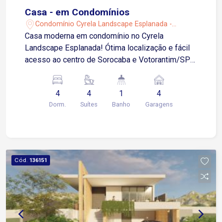
Casa - em Condomínios
Condomínio Cyrela Landscape Esplanada -
Votorantim/SP
Casa moderna em condomínio no Cyrela
Landscape Esplanada! Ótima localização e fácil
acesso ao centro de Sorocaba e Votorantim/SP
Próximo ao Campolim e shopping Iguatemi
Esplanada, Tauste e outros... com: 04 suítes,
4
4
1
4
sendo 01 com closet salas de tv e estar lavado,
Dorm.
Suítes
Banho
Garagens
escritório cozinha estilo americana lavanderia,
dispensa sala com pé direito alto espaço
gourmet com churrasqueira piscina preparação
para ar condicionado aquecedor solar 04 vagas
de garagem, sendo 02 cobertas
Cód.
136151