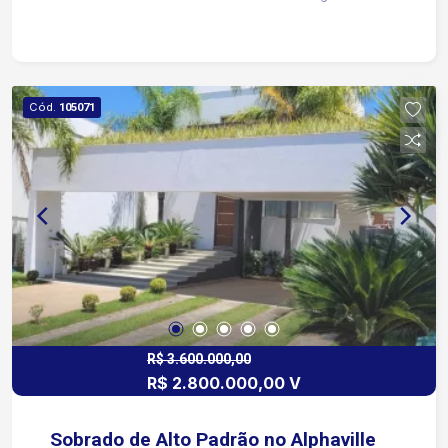
Infraestrutura De Comércios, Próximo Ao
Shopping Iguatemi E Muito Mais Agende Sua
Visita!
Cód.
105071
R$ 3.600.000,00
R$ 2.800.000,00 V
Sobrado de Alto Padrão no Alphaville