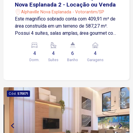
Nova Esplanada 2 - Locação ou Venda
Alphaville Nova Esplanada - Votorantim/SP
Este magnífico sobrado conta com 409,91 m² de
área construída em um terreno de 587,27 m².
Possui 4 suítes, salas amplas, área gourmet com
churrasqueira e piscina com raia, além de sala
equipada com projetor para entretenimento. As
4
4
6
4
suítes oferecem janelas com persianas
Dorm.
Suítes
Banho
Garagens
automatizadas e ar-condicionado,
proporcionando mais conforto. A casa conta com
armários planejados na cozinha, closet, banheiros
e outras áreas, unindo praticidade e sofisticação.
São 4 vagas de garagem, sendo 2 cobertas. Ideal
Cód.
570071
para quem busca requinte e qualidade de vida.