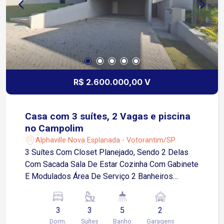
R$ 2.600.000,00 V
Casa com 3 suítes, 2 Vagas e piscina
no Campolim
Alphaville Nova Esplanada - Votorantim/SP
3 Suítes Com Closet Planejado, Sendo 2 Delas
Com Sacada Sala De Estar Cozinha Com Gabinete
E Modulados Área De Serviço 2 Banheiros
Sociais 2 Vagas Cobertas Espaço Gourmet E
Piscina Localização Próximo À Av. Gisele
3
3
5
2
Constantino Lopes Região Com Total
Dorm.
Suítes
Banho
Garagens