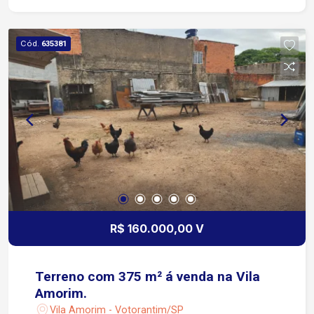
Cód.
635381
R$ 160.000,00 V
Terreno com 375 m² á venda na Vila
Amorim.
Vila Amorim - Votorantim/SP