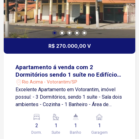
R$ 270.000,00 V
Apartamento á venda com 2
Dormitórios sendo 1 suíte no Edifício
Manoel Ferreira.
Rio Acima - Votorantim/SP
Excelente Apartamento em Votorantim, imóvel
possuí: - 3 Dormitórios, sendo 1 suíte - Sala dois
ambientes - Cozinha - 1 Banheiro - Área de
serviço - 1 Vaga de garagem coberta Próximo a
diversos pontos comerciais como: lojas,
2
1
1
1
famácias, mercados.
Dorm.
Suite
Banho
Garagem