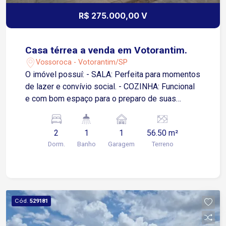
R$ 275.000,00 V
Casa térrea a venda em Votorantim.
Vossoroca - Votorantim/SP
O imóvel possuí: - SALA: Perfeita para momentos
de lazer e convívio social. - COZINHA: Funcional
e com bom espaço para o preparo de suas
refeições. - BANHEIRO: Completo e bem
conservado. - 2 QUARTOS: Ambientes privativos
2
1
1
56.50 m²
e aconchegantes, ideais para descanso. - ÁREA
Dorm.
Banho
Garagem
Terreno
DE SERVIÇO/ÁREA GOURMET: Um espaço
versátil que combina a praticidade da área de
serviço com a possibilidade de criar um
ambiente gourmet para receber amigos e
familiares. - 1 VAGA DE GARAGEM EXCLUSIVA:
Cód.
529181
Comodidade e segurança para o seu veículo.
Situado no bairro Vossoroca, em Votorantim, o