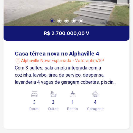
R$ 2.700.000,00 V
Casa térrea nova no Alphaville 4
Alphaville Nova Esplanada - Votorantim/SP
Com 3 suítes, sala ampla integrada com a
cozinha, lavabo, área de serviço, despensa,
lavanderia 4 vagas de garagem cobertas, piscina,
casa nova. Terreno - 450,74 mts Construção-
244,78 mts.
3
3
1
4
Dorm.
Suítes
Banho
Garagens