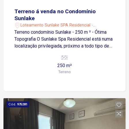
Terreno á venda no Condomínio
Sunlake
Loteamento Sunlake SPA Residencial -
Votorantim/SP
Terreno condomínio Sunlake - 250 m ² - Ótima
Topografia O Sunlake Spa Residencial está numa
localização privilegiada, próximo a todo tipo de
praticidade e conveniência dos melhores centros
comerciais da região. Além disso, uma estrutura
250 m²
completa de lazer, conforto e contato com a
Terreno
natureza vão compor um novo estilo de viver
Condomínio: Pista de Caminhada, Sede Social e
Esportiva com deck para o lago, Playground,
Campo de Futebol Gramado, Quadra de Vôlei de
Areia, Salão de Jogos.
Cód.
975281