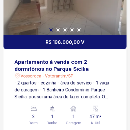
de Sorocaba A apenas 5 minutos do Shopping
Iguatemi Esplanada, próximo a supermercados,
escolas, academias, restaurantes e diversos
serviços Condomínio Cyrela Landscape com
infraestrutura completa de lazer e segurança,
proporcionando conforto e exclusividade aos
R$ 198.000,00 V
moradores Piscina coberta e aquecida para uso
durante todo o ano Academia moderna e
equipada Sala de pilates Sauna Salão de jogos
Apartamento á venda com 2
Quadras poliesportivas Quadra de tênis Portaria
dormitórios no Parque Sicília
e segurança 24 horas
Vossoroca - Votorantim/SP
- 2 quartos - cozinha - área de serviço - 1 vaga
de garagem - 1 Banheiro Condomínio Parque
Sicília, possui uma área de lazer completa. O
residencial oferece piscina, academia (fitness),
salão de festas, churrasqueira, playground,
2
1
1
47 m²
espaço kids, salão de jogos e portaria 24 horas.
Dorm.
Banho
Garagem
A. Útil