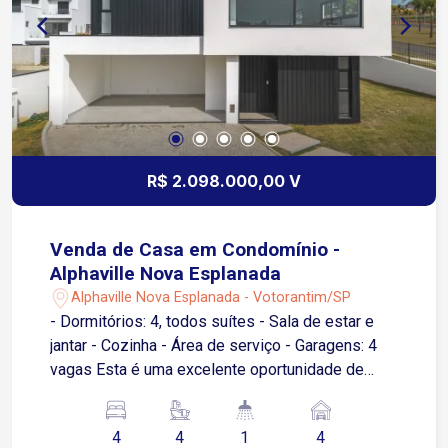
Supermercado Tauste, Mercadão Campolim,
Leroy Merlin e fácil acesso às principais
avenidas da cidade, como Antonio Carlos
Comitre, Barão de Tatuí e Washington Luiz e
todas as comodidades do bairro como,
transporte público, farmácias, restaurantes,
padarias, hospital Unimed, postos de gasolina e
comércios em geral.
R$ 2.098.000,00 V
Venda de Casa em Condomínio -
Alphaville Nova Esplanada
Alphaville Nova Esplanada - Votorantim/SP
- Dormitórios: 4, todos suítes - Sala de estar e
jantar - Cozinha - Área de serviço - Garagens: 4
vagas Esta é uma excelente oportunidade de
adquirir uma casa ampla e confortável em um dos
melhores condomínios da região. Para mais
4
4
1
4
informações e agendamento de visitas, entre em