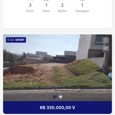
Varanda gourmet 1 vaga de garagem coberta
3
1
2
1
Imóvel já equipado com planejados em diversos
Dorm.
Suite
Banho
Garagem
ambientes Aquecedor a gás com água quente em
todas as torneiras Ar condicionado instalado na
suíte e na sala Iluminação completa em LED
Localizado em região estratégica, a apenas 3
minutos do Shopping Iguatemi Esplanada,
Cód.
609281
oferecendo praticidade para lazer, compras e
serviços Fácil acesso à Rodovia Raposo Tavares,
facilitando deslocamentos para diversas regiões
Condomínio completo com portaria 24h,
garantindo segurança e tranquilidade aos
moradores Piscina Playground Quadra esportiva
Salão de festas Academia equipada Salão de
jogos Não perca essa oportunidade!
R$ 330.000,00 V