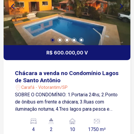
R$ 600.000,00 V
Chácara a venda no Condomínio Lagos
de Santo Antônio
Carafá - Votorantim/SP
SOBRE O CONDOMÍNIO: 1.Portaria 24hs; 2.Ponto
de ônibus em frente a chácara; 3.Ruas com
iluminação noturna; 4.Tres lagos para pesca e
outras atividades; 5. Um minimercado; 6. Dois
parques infantis comunitário; 6. Apenas 25km de
4
2
10
1750 m²
Sorocaba e 15 km de Alumínio. SOBRE A