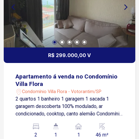
R$ 299.000,00 V
Apartamento á venda no Condomínio
Villa Flora
Condomínio Villa Flora - Votorantim/SP
2 quartos 1 banheiro 1 garagem 1 sacada 1
garagem descoberta 100% modulado, ar
condicionado, cooktop, canto alemão Condomínio
oferece clube com piscinas (adulto e infantil),
quadras poliesportivas, quiosques com
2
1
1
46 m²
churrasqueira, playgrounds, salões de festas,