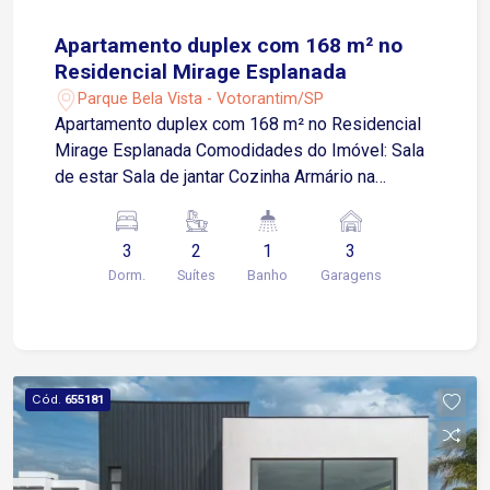
Apartamento duplex com 168 m² no
Residencial Mirage Esplanada
Parque Bela Vista - Votorantim/SP
Apartamento duplex com 168 m² no Residencial
Mirage Esplanada Comodidades do Imóvel: Sala
de estar Sala de jantar Cozinha Armário na
cozinha Armário no quarto Armário suíte Armário
na área de serviço Closet Sacada com Skin Glass
3
2
1
3
Churrasqueira Espaço gourmet Ar-condicionado
Dorm.
Suítes
Banho
Garagens
Aquecimento a gás Aquecimento elétrico Piso
laminado Porcelanato Andar alto Aceita pet
Comodidades do Condomínio: Portão eletrônico
Elevador Sala de academia Brinquedoteca Salão
de jogos Salão de festas Com localização
Cód.
655181
privilegiada em Votorantim, esta imóvel está
próximo as escolas Red International School e
Sesi, Shopping Iguatemi, Carrefour,