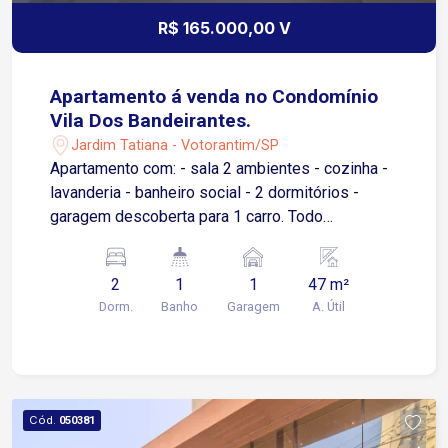
R$ 165.000,00 V
Apartamento á venda no Condomínio
Vila Dos Bandeirantes.
Jardim Tatiana - Votorantim/SP
Apartamento com: - sala 2 ambientes - cozinha -
lavanderia - banheiro social - 2 dormitórios -
garagem descoberta para 1 carro. Todo
reformado com porcelanato, em ótima região.
2
1
1
47 m²
Dorm.
Banho
Garagem
A. Útil
Cód.
050381