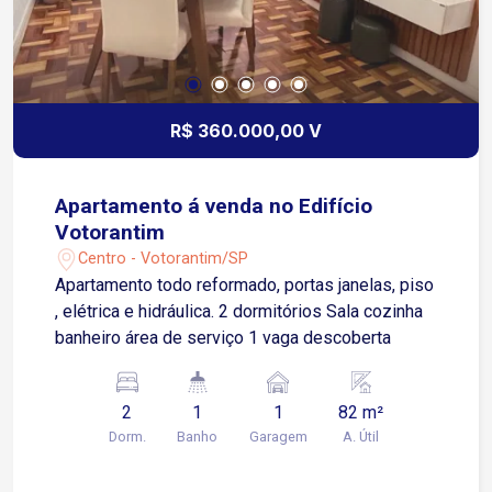
aquecimento solar com boiler de 600 litros,
sistema fotovoltaico, torneiras monocomando,
ralos ocultos e automação com iluminação
inteligente integrada à Alexa Localizada no
Alphaville 4, em uma das regiões mais
R$ 360.000,00 V
valorizadas de Votorantim/Sorocaba, com fácil
acesso às principais vias da cidade,
proporcionando mobilidade e conveniência no dia
Apartamento á venda no Edifício
a dia Condomínio de alto padrão com portaria e
Votorantim
segurança 24 horas, proporcionando tranquilidade
Centro - Votorantim/SP
e exclusividade aos moradores Agende já sua
Apartamento todo reformado, portas janelas, piso
visita!
, elétrica e hidráulica. 2 dormitórios Sala cozinha
banheiro área de serviço 1 vaga descoberta
2
1
1
82 m²
Dorm.
Banho
Garagem
A. Útil