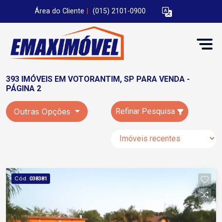
Área do Cliente
|
(015) 2101-0900
393 IMÓVEIS EM VOTORANTIM, SP PARA VENDA -
PÁGINA 2
Outras Opções
Refinar Pesquisa
Cód.
038381