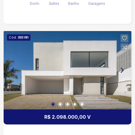
Dorm.
Suítes
Banho
Garagens
contato.
Cód.
355181
R$ 2.098.000,00 V