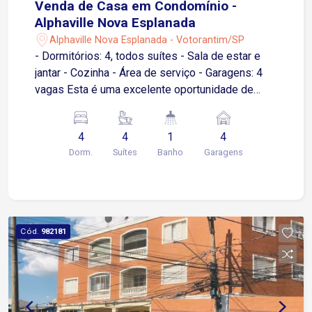
Venda de Casa em Condomínio -
Alphaville Nova Esplanada
Alphaville Nova Esplanada - Votorantim/SP
- Dormitórios: 4, todos suítes - Sala de estar e
jantar - Cozinha - Área de serviço - Garagens: 4
vagas Esta é uma excelente oportunidade de
adquirir uma casa ampla e confortável em um dos
melhores condomínios da região. Para mais
4
4
1
4
informações e agendamento de visitas, entre em
Dorm.
Suítes
Banho
Garagens
contato.
Cód.
982181