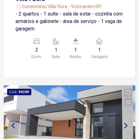
Condomínio Villa Flora - Votorantim/SP
- 2 quartos - 1 suíte - sala de estar - cozinha com
armários e gabinete - área de serviço - 1 vaga de
garagem
2
1
1
1
Dorm.
Suite
Banho
Garagem
Cód.
942281