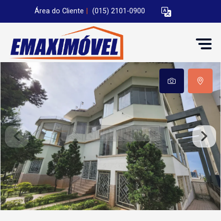
Área do Cliente
|
(015) 2101-0900