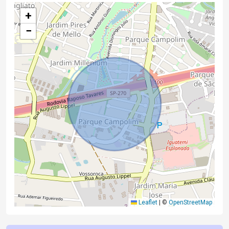
+
−
Leaflet
|
©
OpenStreetMap