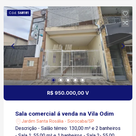
em perfeito estado. Tomadas 110v e 220v e
previsão para Trifásico; * Recepção
Cód.
568181
Independente: Pronta para atendimento ao
público; * Acessibilidade e Logística: Portas de
correr com excelente abertura que facilitam
carga/descarga e fluxo de pessoas; * Vagas e
Depósito: 1 vaga de garagem coberta + 2
depósitos nos fundos (perfeito para estoque ou
arquivo morto); * Vagas Externas: vagas para 4
carros enfileirados;
R$ 950.000,00 V
Sala comercial á venda na Vila Odim
Jardim Santa Rosália - Sorocaba/SP
Descrição - Salão térreo: 130,00 m² e 2 banheiros
- Sala 1: 55,00 m² e 1 banheiros - Sala 2- 55,00