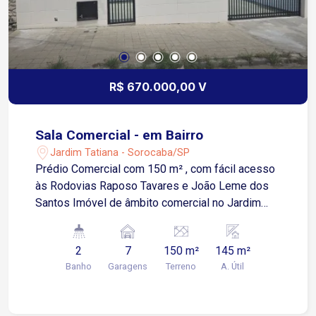
R$ 670.000,00 V
Sala Comercial - em Bairro
Jardim Tatiana - Sorocaba/SP
Prédio Comercial com 150 m² , com fácil acesso
às Rodovias Raposo Tavares e João Leme dos
Santos Imóvel de âmbito comercial no Jardim
Tatiana com com 3 salas amplas * 3 Salas
Amplas: espaços adaptáveis que permitem
2
7
150 m²
145 m²
diversas configurações de trabalho; * Copa e
Banho
Garagens
Terreno
A. Útil
Banheiros: estrutura completa com banheiros
masculino e feminino e uma copa; . 02 banheiros .
depósito * Recém reformado: hidráulica e elétrica