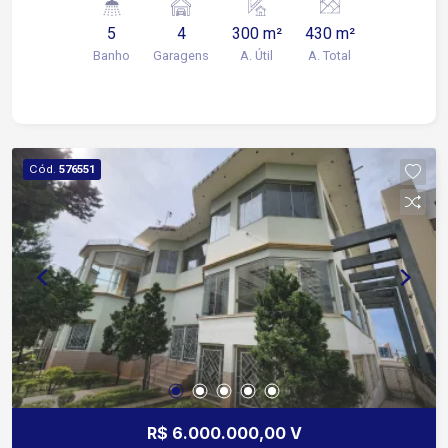
reunião, copa, cozinha, depósito, área de serviço,
5
4
300 m²
430 m²
cinco banheiros e vagas de garagem
Banho
Garagens
A. Útil
A. Total
descobertas.
Cód.
576551
R$ 6.000.000,00 V