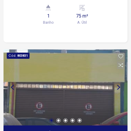
Quintal Área do terreno 195 m² Área útil 75 m²
1
75 m²
Banho
A. Útil
Cód.
803831