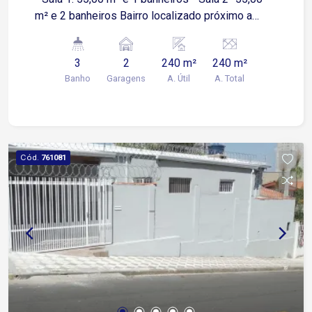
m² e 2 banheiros Bairro localizado próximo a
diversos pontos comerciais como : mercados,
farmácias, lojas, academia e etc..
3
2
240 m²
240 m²
Banho
Garagens
A. Útil
A. Total
Cód.
761081