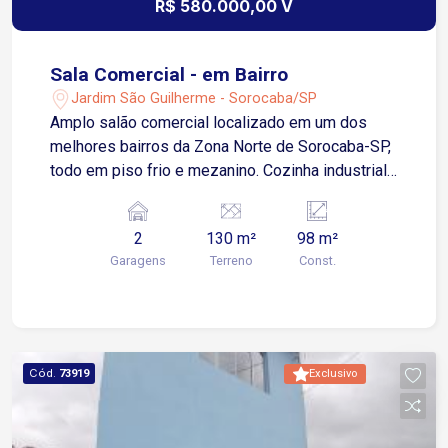
R$ 580.000,00 V
Sala Comercial - em Bairro
Jardim São Guilherme - Sorocaba/SP
Amplo salão comercial localizado em um dos
melhores bairros da Zona Norte de Sorocaba-SP,
todo em piso frio e mezanino. Cozinha industrial
Escritório 2 Banheiros 2 Vagas de garagem
coberta Aceita permuta por casa térrea nos
2
130 m²
98 m²
condomínios Ibiti Royal e Ibiti Reserva!
Garagens
Terreno
Const.
Cód.
73919
Exclusivo