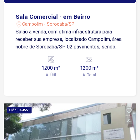
Sala Comercial - em Bairro
Campolim - Sorocaba/SP
Salão a venda, com ótima infraestrutura para
receber sua empresa, localizado Campolim, área
nobre de Sorocaba/SP. 02 pavimentos, sendo
cada um com 600 m² de salão de festa já todo
preparado para eventos. Toda estrutura de
1200 m²
1200 m²
cozinha industrial para buffet. Próximo ao
A. Útil
A. Total
Shopping Iguatemi Esplanada
Cód.
054551