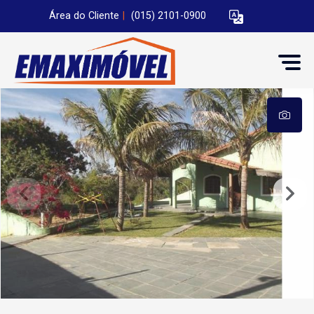
Área do Cliente
|
(015) 2101-0900