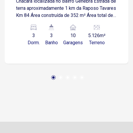
Chácara localizada no Bairro Genebra Estrada de
terra aproximadamente 1 km da Raposo Tavares
Km 84 Área construída de 352 m² Área total de
5.126 m² tem um campo de futebol Piscina 8x4
Área com playground com balança, escorregador
3
3
10
5.126m²
e gira-gira Área gourmet com churrasqueira,
Dorm.
Banho
Garagens
Terreno
fogão a lenha 2 banheiros Área de serviço A
casa possui, 3 quartos, sendo 1 suíte 1 banheiro
social Sala de estar e jantar Cozinha Varanda
nos quatro lados da casa Estacionamento na
frente para mais de 10 carros