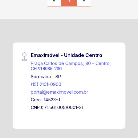
«
1
»
Emaximóvel - Unidade Centro
Praça Carlos de Campos, 80 - Centro,
CEP:
18035-230
Sorocaba - SP
(15) 2101-0900
portal@emaximovel.com.br
Creci: 14523-J
CNPJ: 71.561.005/0001-31