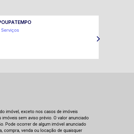
POUPATEMPO
Prefeitur
Serviços
Coleta Sel
IPTU e Ta
ITBI
 do imóvel, exceto nos casos de imóveis
us imóveis sem aviso prévio. O valor anunciado
ão. Pode ocorrer de algum imóvel anunciado
rva, compra, venda ou locação de quaisquer