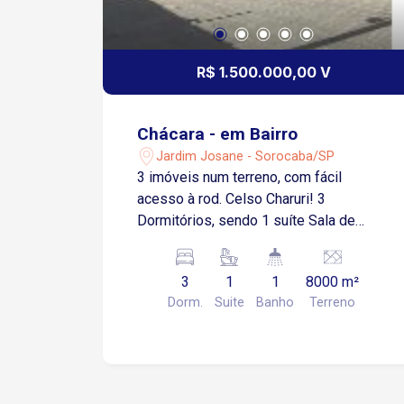
R$ 1.500.000,00 V
Chácara - em Bairro
Jardim Josane - Sorocaba/SP
3 imóveis num terreno, com fácil
acesso à rod. Celso Charuri! 3
Dormitórios, sendo 1 suíte Sala de
estar e jantar Cozinha e copa Banheiro
Área de serviço Várias vagas na
3
1
1
8000 m²
garagem Churrasqueira Piscina Salão
Dorm.
Suite
Banho
Terreno
de Festa Salão de Jogos Quadra
Playgound Campo de Futebol Pomar
Capela