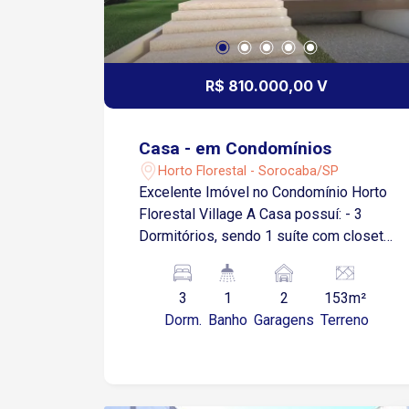
R$ 810.000,00 V
Casa - em Condomínios
Horto Florestal - Sorocaba/SP
Excelente Imóvel no Condomínio Horto
Florestal Village A Casa possuí: - 3
Dormitórios, sendo 1 suíte com closet
e hidro - Sala de estar e TV - Cozinha -
2 Vagas de Garagem cobertas - Pé
3
1
2
153m²
direito de 6 metros - Preparação para ar
Dorm.
Banho
Garagens
Terreno
condicionado - Pedras e Mármores
Premium - Acabamentos em
porcelanatos O condomínio conta com
área gourmet, churrasqueira,