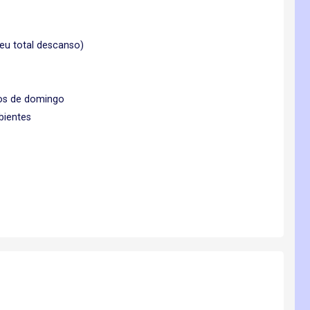
seu total descanso)
os de domingo
bientes