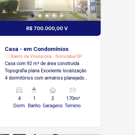
R$ 700.000,00 V
Casa - em Condomínios
Bairro da Vossoroca - Sorocaba/SP
Casa com 92 m² de área construída
Topografia plana Excelente localização
4 dormitórios com armários planejados
1 suíte com sacada Sala ampla para 2
ambientes Lavabo Cozinha Área de
4
1
2
170m²
serviço Quintal Área gramada VAGAS
Dorm.
Banho
Garagens
Terreno
DE GARAGEM 2 vagas de garagem
descobertas ACABAMENTOS
Dormitórios com carpete de madeira
Demais ambientes em porcelanato