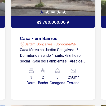
R$ 780.000,00 V
Casa - em Bairros
Jardim Gonçalves - Sorocaba/SP
Casa térrea no Jardim Gonçalves -3
Dormitórios sendo 1 suíte, -Banheiro
social, -Sala dois ambientes, -Área de
luz, -Cozinha, -Área de serviço, -Quarto
de despejo, -Banheiro, -Churrasqueira, -
3
2
3
250m²
Edícula: com 1 Dormitório, cozinha, sala
Dorm.
Banho
Garagens
Terreno
e banheiro social, -Portão automático, -
Quintal,-3 Vagas de garagem sendo 1
coberta.