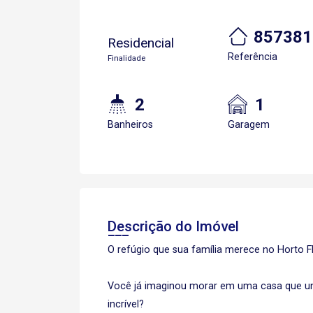
857381
Residencial
Referência
Finalidade
2
1
Banheiros
Garagem
Descrição do Imóvel
O refúgio que sua família merece no Horto Flo
Você já imaginou morar em uma casa que un
incrível?