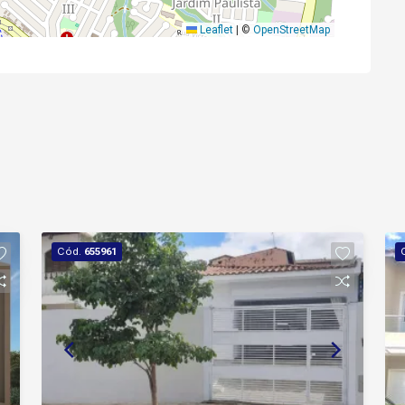
Leaflet
|
©
OpenStreetMap
Cód.
655961