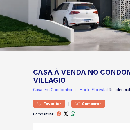
CASA Á VENDA NO CONDOM
VILLAGIO
Casa
em Condomínios
-
Horto Florestal
Residencia
|
Favoritar
Comparar
Compartilhe: