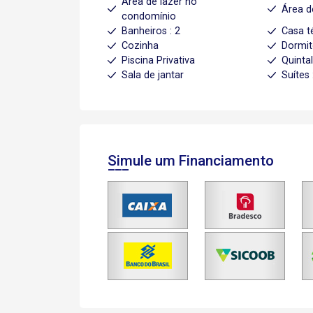
Área de lazer no
Área d
condomínio
Banheiros : 2
Casa t
Cozinha
Dormit
Piscina Privativa
Quinta
Sala de jantar
Suítes 
Simule um Financiamento