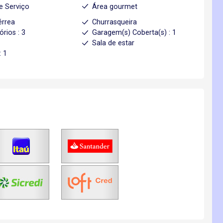
e Serviço
Área gourmet
érrea
Churrasqueira
órios : 3
Garagem(s) Coberta(s) : 1
l
Sala de estar
: 1