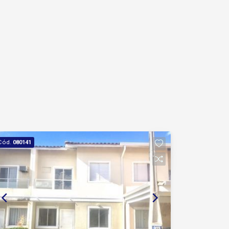
Cód.
080141