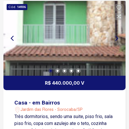
região privilegiada, próxima a escolas,
Cód.
14936
supermercados, hospitais públicos e privados,
com fácil acesso às principais avenidas da
cidade como Av. General Carneiro, Av. Armando
Pannunzio, Av. Washington Luiz, entre outras
R$ 440.000,00 V
Casa - em Bairros
Jardim das Flores - Sorocaba/SP
Três dormitorios, sendo uma suite, piso frio, sala
piso frio, copa com azulejo ate o teto, cozinha