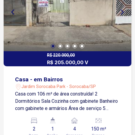
R$ 220.000,00
R$ 205.000,00 V
Casa - em Bairros
Jardim Sorocaba Park - Sorocaba/SP
Casa com 106 m² de área construída! 2
Dormitórios Sala Cozinha com gabinete Banheiro
com gabinete e armários Área de serviço 5
Vagas de garagem descobertas Estuda
propostas!
2
1
4
150 m²