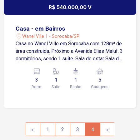
R$ 540.000,00 V
Casa - em Bairros
Wanel Ville 1 - Sorocaba/SP
Casa no Wanel Ville em Sorocaba com 128m² de
área construida. Próximo a Avenida Elias Maluf. 3
dormitórios, sendo 1 suíte. Sala de estar Sala de
jantar Cozinha com armário Copa Quintal amplo
Banheiro social Área de serviço com armário
3
1
1
5
Lavanderia 5 vagas de garagens, sendo 3
Dorm.
Suite
Banho
Garagens
cobertas.
«
1
2
3
4
»