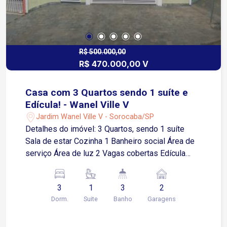
R$ 500.000,00
R$ 470.000,00 V
Casa com 3 Quartos sendo 1 suíte e
Edícula! - Wanel Ville V
Jardim Wanel Ville V - Sorocaba/SP
Detalhes do imóvel: 3 Quartos, sendo 1 suíte
Sala de estar Cozinha 1 Banheiro social Área de
serviço Área de luz 2 Vagas cobertas Edícula
com 1 cômodo e banheiro Localização: Próximo a
comércios, padarias, supermercados e muito
3
1
3
2
mais! Fácil acesso à Avenida Elias Maluf.
Dorm.
Suite
Banho
Garagens