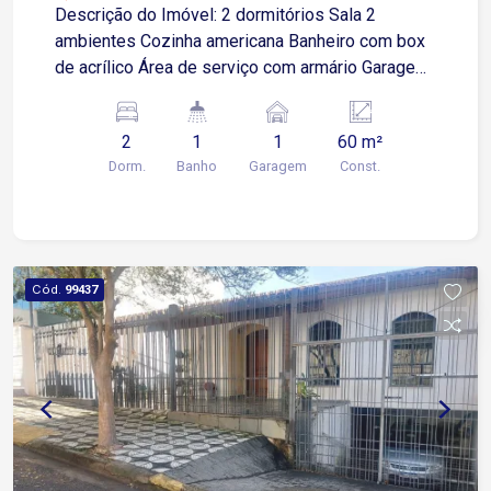
Descrição do Imóvel: 2 dormitórios Sala 2
ambientes Cozinha americana Banheiro com box
de acrílico Área de serviço com armário Garagem
coberta para 1 carro pequeno Localização
Privilegiada: A 2 minutos da Avenida Américo
2
1
1
60 m²
Figueiredo A 4 minutos da Avenida General
Dorm.
Banho
Garagem
Const.
Carneiro A 7 minutos da Avenida Doutor Afonso
Vergueiro A 7 minutos da Avenida Nove de Julho
Próximo a hospitais, Farmácias, Supermercados
e comércios da região
Cód.
99437