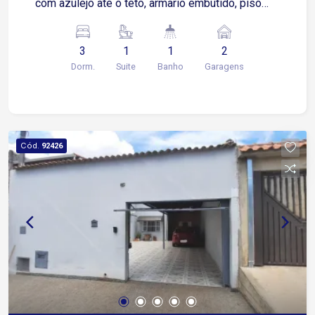
com azulejo ate o teto, armario embutido, piso
frio, banheiros com azulejo ate o teto, box, piso
frio, área de serviço com azulejo ate o meio,
3
1
1
2
garagem coberta para dois carros, churrasqueira
Dorm.
Suite
Banho
Garagens
Cód.
92426