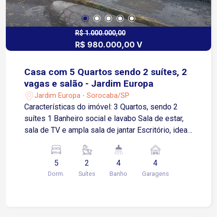
R$ 1.000.000,00
R$ 980.000,00 V
Casa com 5 Quartos sendo 2 suítes, 2
vagas e salão - Jardim Europa
Jardim Europa - Sorocaba/SP
Características do imóvel: 3 Quartos, sendo 2
suítes 1 Banheiro social e lavabo Sala de estar,
sala de TV e ampla sala de jantar Escritório, ideal
para home office Copa e cozinha planejada, com
armários Despensa e área de serviço Segundo
5
2
4
4
piso: Dependência de empregada Quintal
Dorm.
Suítes
Banho
Garagens
espaçoso com churrasqueira 2 vagas de
garagem cobertas Jardim bem cuidado Amplo
salão de festas com cozinha, 2 Quartos
adicionais, 1 banheiro e depósito Localizada em