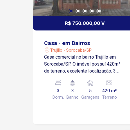
R$ 750.000,00 V
Casa - em Bairros
Trujillo - Sorocaba/SP
Casa comercial no bairro Trujillo em
Sorocaba/SP. O imóvel possuí 420m²
de terreno, excelente localização. 3
dormitórios Sala de estar 3 banheiros
Cozinha com copa Lavanderia 5 vagas
3
3
5
420 m²
de garagem, sendo 4 descobertas
Dorm.
Banho
Garagens
Terreno
Possui uma edícula com dormitório,
sala, cozinha e banheiro. Quintal amplo.