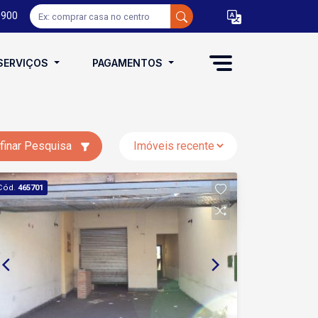
0900
SERVIÇOS
PAGAMENTOS
finar Pesquisa
Cód.
465701