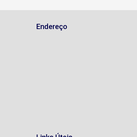
supermercado, escolas, farmácia, com
acesso fácil a avenidas.
Endereço