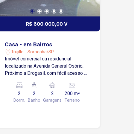
R$ 600.000,00 V
Casa - em Bairros
Trujillo - Sorocaba/SP
Imóvel comercial ou residencial
localizado na Avenida General Osório,
Próximo a Drogasil, com fácil acesso a
avenidas, shoppings, mercados,
escolas, hospitais e ao centro de
2
2
2
200 m²
Sorocaba. Cozinha e copa Sala 02
Dorm.
Banho
Garagens
Terreno
ambientes 02 Dormitórios 02 Banheiros
Dependência de empregada 02 Vagas
garagem coberta