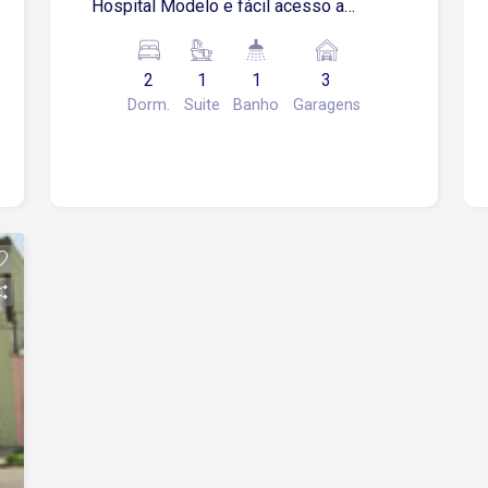
Hospital Modelo e fácil acesso a
Afonso Vergueiro. 2 dormitórios Sala 3
ambientes Cozinha Banheiro Área de
2
1
1
3
serviço Quintal 3 vagas, sendo 2
Dorm.
Suite
Banho
Garagens
cobertas.