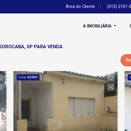
Área do Cliente
|
(015) 2101-
A IMOBILIÁRIA
 SOROCABA, SP PARA VENDA
Re
Cód.
527231