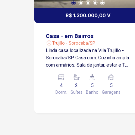
R$ 1.300.000,00 V
Casa - em Bairros
Trujillo - Sorocaba/SP
Linda casa localizada na Vila Trujillo -
Sorocaba/SP. Casa com: Cozinha ampla
com armários; Sala de jantar, estar e TV;
04 Suítes, sendo: 02 Suíte master com
closet, hidro, armários e sacada; 02
4
2
5
5
Suíte com armários e sacada; Lavabo;
Dorm.
Suítes
Banho
Garagens
Área de serviço com armários; Área
gourmet com churrasqueira; Piscina
com cascata e aquecedor solar; 04
vagas de garagem, sendo 02 coberta;
Imóvel com excelente localização,
próximo ao centro de Sorocaba,