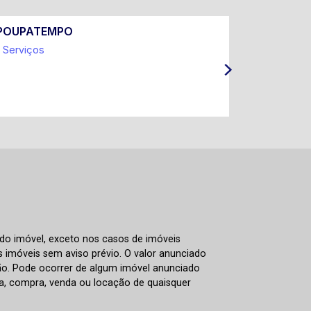
POUPATEMPO
Prefeitur
Serviços
Coleta Sel
IPTU e Ta
ITBI
 do imóvel, exceto nos casos de imóveis
us imóveis sem aviso prévio. O valor anunciado
ão. Pode ocorrer de algum imóvel anunciado
rva, compra, venda ou locação de quaisquer