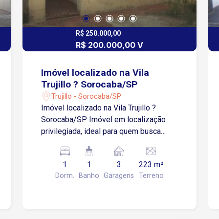
R$ 250.000,00
R$ 200.000,00 V
Imóvel localizado na Vila
Trujillo ? Sorocaba/SP
Trujillo - Sorocaba/SP
Imóvel localizado na Vila Trujillo ?
Sorocaba/SP Imóvel em localização
privilegiada, ideal para quem busca
investir em uma área valorizada da
cidade. Importante: A estrutura da casa
1
1
3
223 m²
não permite reforma. É recomendada a
Dorm.
Banho
Garagens
Terreno
demolição completa para construção de
um novo projeto. Estuda proposta.