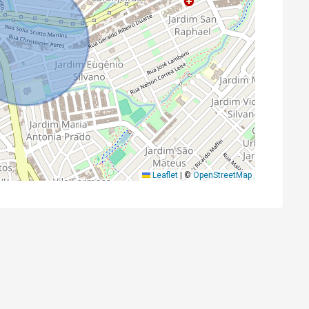
Leaflet
|
©
OpenStreetMap