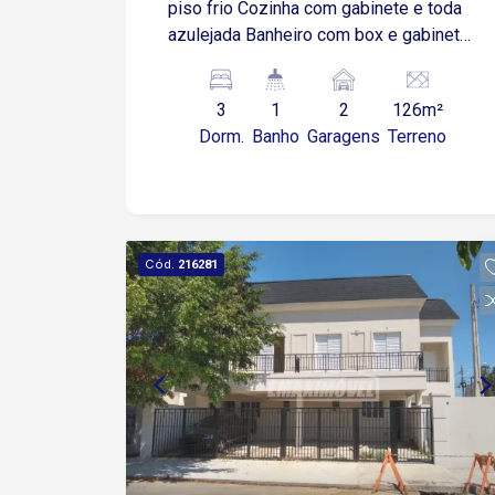
piso frio Cozinha com gabinete e toda
azulejada Banheiro com box e gabinete
Área de serviço coberta 2 Vagas de
garagem coberta
3
1
2
126m²
Dorm.
Banho
Garagens
Terreno
Cód.
216281