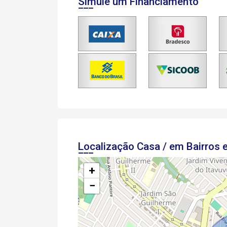
Simule um Financiamento
Localização Casa / em Bairros
+
−