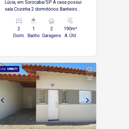
Lúcia, em Sorocaba/SP A casa possui
sala Cozinha 2 dormitórios Banheiro
social Área de serviço 2 vagas de
garagem cobertas O bairro Jardim
2
1
2
190m²
Santa Lúcia fica próximo a diversas
Dorm.
Banho
Garagens
A. Útil
opções de comércio e serviços, como
supermercados, escolas, farmácias e
muito mais.
Cód.
588671