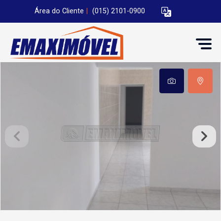
Área do Cliente
|
(015) 2101-0900