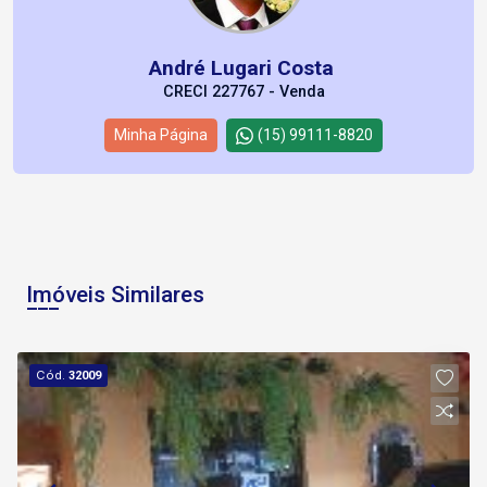
André Lugari Costa
CRECI 227767 - Venda
Minha Página
(15) 99111-8820
Imóveis Similares
Cód.
32009