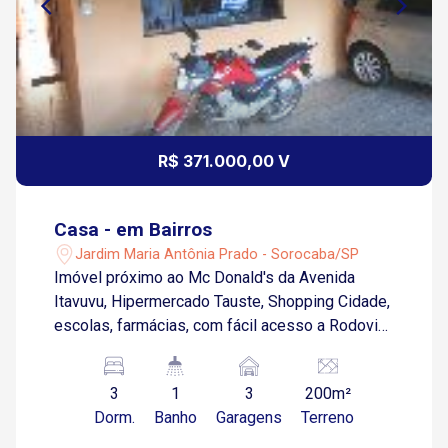
R$ 371.000,00 V
Casa - em Bairros
Jardim Maria Antônia Prado - Sorocaba/SP
Imóvel próximo ao Mc Donald's da Avenida
Itavuvu, Hipermercado Tauste, Shopping Cidade,
escolas, farmácias, com fácil acesso a Rodovia
Emerenciano Preste de Barros, Avenida
Ipanema e ao centro de Sorocaba. 03
3
1
3
200m²
Dormitórios Sala Cozinha Banheiro Área de
Dorm.
Banho
Garagens
Terreno
serviço Edícula 03 Vagas de garagem cobertas