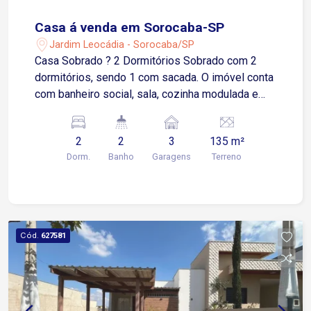
Casa á venda em Sorocaba-SP
Jardim Leocádia - Sorocaba/SP
Casa Sobrado ? 2 Dormitórios Sobrado com 2
dormitórios, sendo 1 com sacada. O imóvel conta
com banheiro social, sala, cozinha modulada e
lavabo. Área externa com quintal e garagem para
3 vagas, sendo 2 cobertas, além de portão
2
2
3
135 m²
eletrônico. Aceita permuta em apartamento na
Dorm.
Banho
Garagens
Terreno
região da Vila Gabriel, até o valor de R$ 300 mil.
Cód.
627581