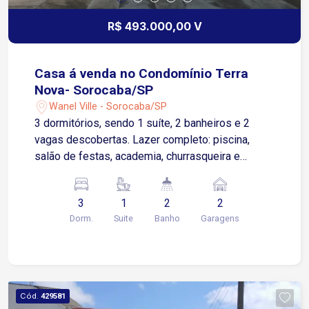
R$ 493.000,00 V
Casa á venda no Condomínio Terra
Nova- Sorocaba/SP
Wanel Ville - Sorocaba/SP
3 dormitórios, sendo 1 suíte, 2 banheiros e 2
vagas descobertas. Lazer completo: piscina,
salão de festas, academia, churrasqueira e
playground. Portaria 24 horas. Imóvel em
excelente localização, conta com comércios
3
1
2
2
locais, postos de gasolina, farmácia e acesso à
Dorm.
Suite
Banho
Garagens
Rodovia Raposo Tavares.
Cód.
429581