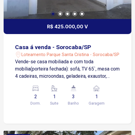
R$ 425.000,00 V
Casa á venda - Sorocaba/SP
Loteamento Parque Santa Cristina - Sorocaba/SP
Vende-se casa mobiliada e com toda
mobília(porteira fechada): sofá, TV 65`, mesa com
4 cadeiras, microondas, geladeira, exaustor,
fogão embutido, cooktop 4 bocas, cama de casal
Queen com cabeceira, máquina de lava e seca. 2
2
1
3
1
quartos sendo um suite, 1 banheiro social e outro
Dorm.
Suite
Banho
Garagem
banheiro, 3 banheiros. Portão automático e
garagem coberta. Terreno 100m² e 90,5 metros
de área construída. Localizado no bairro parque
Santa Cristina, super tranquilo.