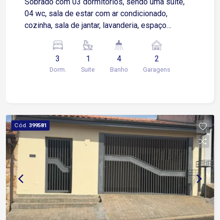
Sobrado com 03 dormitórios, sendo uma suíte,
04 wc, sala de estar com ar condicionado,
cozinha, sala de jantar, lavanderia, espaço
gourmet com 01 wc, 02 vagas de garagem
coberta, portão automático, 01 dormitório com
3
1
4
2
sacada, quarto (suíte) de casal com móveis
Dorm.
Suite
Banho
Garagens
modulados, área construída de 250,00, terreno
5,50 de frente total de (130,87m²).
Cód.
399581