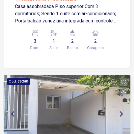
Casa assobradada Piso superior Com 3
dormitórios; Sendo 1 suíte com ar-condicionado;
Porta balcão veneziana integrada com controle
remoto; Garagem para 2 vagas cobertas; Portão
automático. Piso inferior Cozinha modulada;
3
1
2
2
Fogão por indução; Ilha; Área gourmet;
Dorm.
Suite
Banho
Garagens
Churrasqueira; Pia e banheiro; Lavanderia coberta.
Cód.
330581