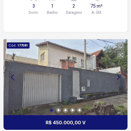
com box Blindex e gabinete Área de serviço
3
1
2
75 m²
Quintal com churrasqueira Garagem coberta para
Dorm.
Banho
Garagens
A. Útil
2 carros 5 minutos da Rodovia Santos Dumont,
facilitando o acesso às rodovias e a outras
cidades da região 12 minutos da Avenida São
Paulo, uma das principais vias de ligação de
Sorocaba 15 minutos da Avenida Dom Aguirre,
Cód.
177581
com acesso à região central e a outras áreas da
cidade A proximidade com a Avenida Três de
Março, a apenas 500 metros, facilita o
deslocamento para bairros da região e oferece
acesso rápido a comércios e serviços do dia a
dia Condomínio com: Piscina Playground Salão
de jogos Espaço gourmet Portaria 24 horas
R$ 450.000,00 V