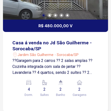
R$ 480.000,00 V
Casa á venda no Jd São Guilherme -
Sorocaba/SP
Jardim São Guilherme - Sorocaba/SP
??Garagem para 2 carros ?? 2 salas amplas ??
Cozinha integrada com sala de jantar ??
Lavanderia ?? 4 quartos, sendo 2 suítes ?? 2
banheiros sociais ?? Churrasqueira ?? Fogão a
lenha ?? Forno de pizza ?? Espaço mobiliado e
4
2
2
2
pronto para receber amigos e família
Dorm.
Suítes
Banho
Garagens