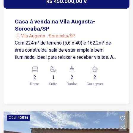
R$ 450.000,00 V
Casa á venda na Vila Augusta-
Sorocaba/SP
Vila Augusta - Sorocaba/SP
Com 224m² de terreno (5,6 x 40) e 162,2m² de
área construída, sala de estar ampla e bem
iluminada, ideal para relaxar e receber visitas. A
charmosa sala de TV proporciona um ambiente
reservado e acolhedor para momentos em
2
1
2
2
família. São 2 dormitórios, sendo 1 suíte
Dorm.
Suite
Banho
Garagens
espaçosa, além de banheiro social e lavabo, A
cozinha planejada com armários embutidos a
área de serviço e lavanderia coberta completam a
funcionalidade do dia a dia. O quintal generoso
proporciona espaço ideal para momentos de
Cód.
408581
lazer, jardinagem, ou mesmo para o seu pet se
divertir em segurança .Há ainda garagem coberta