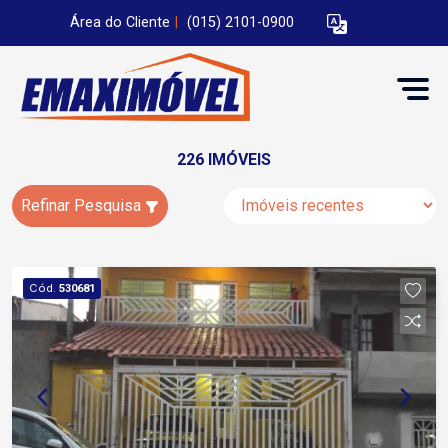
Área do Cliente
|
(015) 2101-0900
226 IMÓVEIS
Refinar Pesquisa
Cód.
530681