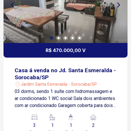
R$ 470.000,00 V
Casa á venda no Jd. Santa Esmeralda -
Sorocaba/SP
Jardim Santa Esmeralda - Sorocaba/SP
03 dorms, sendo 1 suíte com hidromassagem e
ar condicionado 1 WC social Sala dois ambientes
com ar condicionado Garagem coberta para dois
carros, sendo o portão automático; No piso
superior: Amplo quintal. Churrasqueira e forno, 01
3
1
1
2
banheiro e lavanderia coberta e um terraço