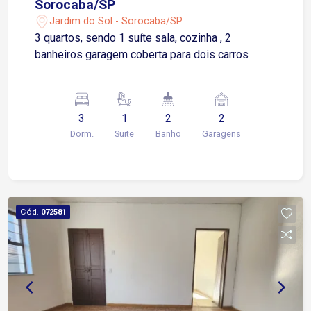
Sorocaba/SP
Jardim do Sol - Sorocaba/SP
3 quartos, sendo 1 suíte sala, cozinha , 2
banheiros garagem coberta para dois carros
3
1
2
2
Dorm.
Suite
Banho
Garagens
Cód.
072581