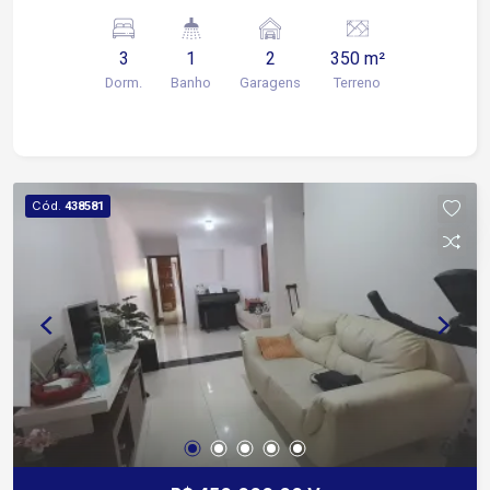
Obs: reforma. Valor 400 mil livre de comissão.
Ótimo para reformar, construir outra ou kitnets.
3
1
2
350 m²
Dorm.
Banho
Garagens
Terreno
Cód.
438581