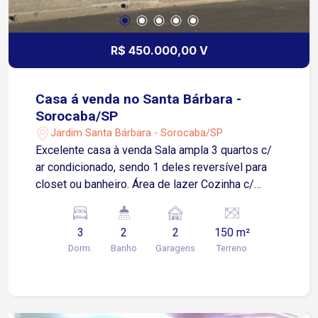
R$ 450.000,00 V
Casa á venda no Santa Bárbara -
Sorocaba/SP
Jardim Santa Bárbara - Sorocaba/SP
Excelente casa à venda Sala ampla 3 quartos c/
ar condicionado, sendo 1 deles reversível para
closet ou banheiro. Área de lazer Cozinha c/
armário 1 banheiro Garagem p/ 2 carros, coberta
c/ portão automatizado Quintal c/ lavanderia,
3
2
2
150 m²
despensa e 1 banheiro.
Dorm.
Banho
Garagens
Terreno