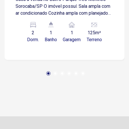
Sorocaba/SP O imóvel possuí: Sala ampla com
ar condicionado Cozinha ampla com planejados ,
gabinete e pia Banheiro com box , gabinete,
torneira com aquecedor Dormitório com
2
1
1
125m²
planejados com ar condicionado. Suíte ampla
Dorm.
Banho
Garagem
Terreno
com sacada , ar condicionado, banheiro com box
e aquecedor. Garagem coberta, com dois
portões automático. Quintal na parte inferior,
amplo com churrasqueira. Lavanderia com
blindex coberta . Energia solar no imóvel. O
Bairro Três meninos fica a poucos minutos do
Confiança Supermercados e da Padaria
Real,próximo a escolas de excelência e ao
Parque Chico Mendes,fácil acesso à Rodovia
Raposo Tavares e à Av. São Paulo