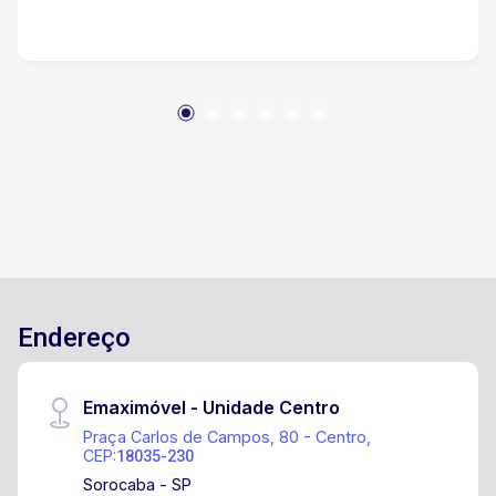
Churrasqueira Salão de festas Quadra
Playground Pista de caminhada Aceita
financiamento! Aceita permuta
preferencialmente por terreno ou apartamento
de menor valor!
Endereço
Emaximóvel - Unidade Centro
Praça Carlos de Campos, 80 - Centro,
CEP:
18035-230
Sorocaba - SP