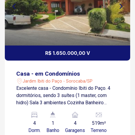
R$ 1.650.000,00 V
Casa - em Condomínios
Jardim Ibiti do Paço - Sorocaba/SP
Excelente casa - Condomínio Ibiti do Paço. 4
dormitórios, sendo 3 suítes (1 master, com
hidro) Sala 3 ambientes Cozinha Banheiro
Lavabo Lavanderia 1 Banheiro de empregada 6
vagas de garagem, sendo 3 cobertas Área
4
1
4
519m²
Gourmet com churrasqueira integrada Quintal
Dorm.
Banho
Garagens
Terreno
*Acabamento em madeira! Condomínio com: