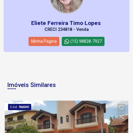
Eliete Ferreira Timo Lopes
CRECI 234818 - Venda
Minha Página
(15) 98828-7927
Imóveis Similares
Cód.
966041