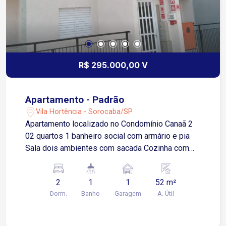
R$ 295.000,00 V
Apartamento - Padrão
Vila Hortência - Sorocaba/SP
Apartamento localizado no Condomínio Canaã 2
02 quartos 1 banheiro social com armário e pia
Sala dois ambientes com sacada Cozinha com
piso frio Área de serviço
2
1
1
52 m²
Dorm.
Banho
Garagem
A. Útil