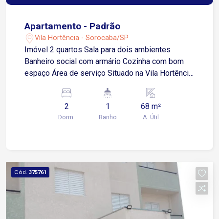
Apartamento - Padrão
Vila Hortência - Sorocaba/SP
Imóvel 2 quartos Sala para dois ambientes
Banheiro social com armário Cozinha com bom
espaço Área de serviço Situado na Vila Hortência,
bairro tradicional de Sorocaba, com fácil acesso a
importantes vias da cidade Apenas 2 minutos da
2
1
68 m²
Avenida São Paulo, uma das principais ligações
Dorm.
Banho
A. Útil
da região A cerca de 5 minutos da Avenida Dom
Aguirre, facilitando deslocamento para diversas
zonas da cidade Aproximadamente 10 minutos
da Avenida Afonso Vergueiro e da Rodovia
Raposo Tavares, garantindo mobilidade tanto
Cód.
375761
para o centro quanto para outras cidades Agende
uma visita!