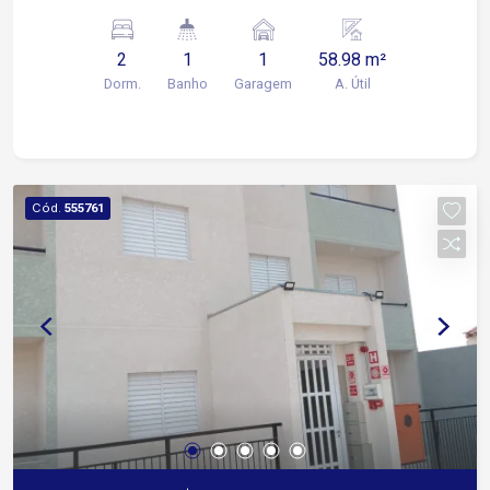
de serviço
2
1
1
58.98 m²
Dorm.
Banho
Garagem
A. Útil
Cód.
555761