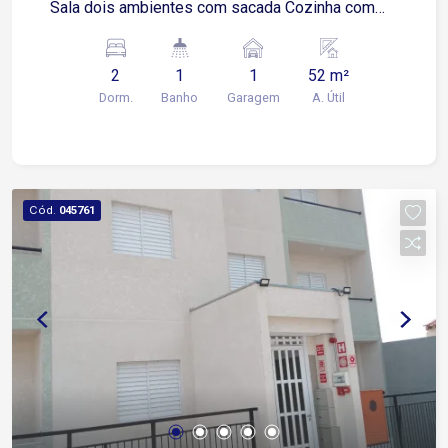
Sala dois ambientes com sacada Cozinha com
piso frio Área de serviço
2
1
1
52 m²
Dorm.
Banho
Garagem
A. Útil
Cód.
045761