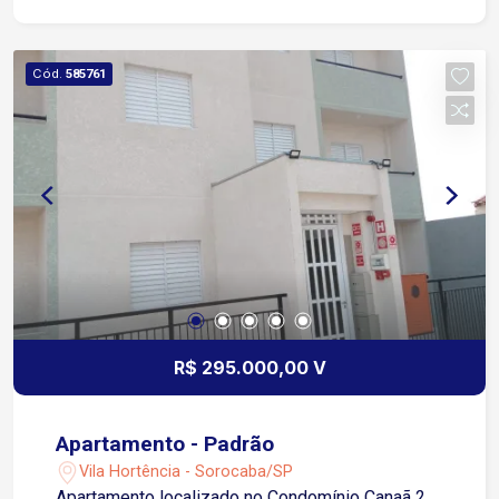
Localização Privilegiada: A poucos metros da Av.
São Paulo Fácil acesso à Rod. Raposo Tavares
Próximo à Casa do Cidadão, feira livre,
Cód.
585761
supermercados, escolas e igrejas Entre em
contato e agende sua visita!
R$ 295.000,00 V
Apartamento - Padrão
Vila Hortência - Sorocaba/SP
Apartamento localizado no Condomínio Canaã 2