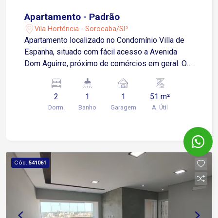
Apartamento - Padrão
Vila Hortência - Sorocaba/SP
Apartamento localizado no Condomínio Villa de
Espanha, situado com fácil acesso a Avenida
Dom Aguirre, próximo de comércios em geral. O
imóvel possui sala dois ambientes, sacada,
cozinha com armários, 2 dormitórios, banheiro
2
1
1
51 m²
social, área de serviço e 1 vaga de garagem
Dorm.
Banho
Garagem
A. Útil
descoberta. O condomínio conta com área de
lazer completa e portaria 24 horas. Agende já sua
visita!
Cód.
541061