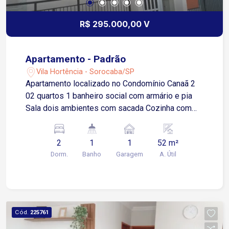
R$ 295.000,00 V
Apartamento - Padrão
Vila Hortência - Sorocaba/SP
Apartamento localizado no Condomínio Canaã 2
02 quartos 1 banheiro social com armário e pia
Sala dois ambientes com sacada Cozinha com
piso frio Área de serviço
2
1
1
52 m²
Dorm.
Banho
Garagem
A. Útil
Cód.
225761