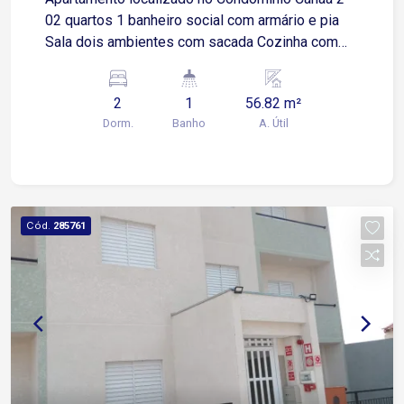
02 quartos 1 banheiro social com armário e pia
Sala dois ambientes com sacada Cozinha com
piso frio Área de serviço
2
1
56.82 m²
Dorm.
Banho
A. Útil
Cód.
285761