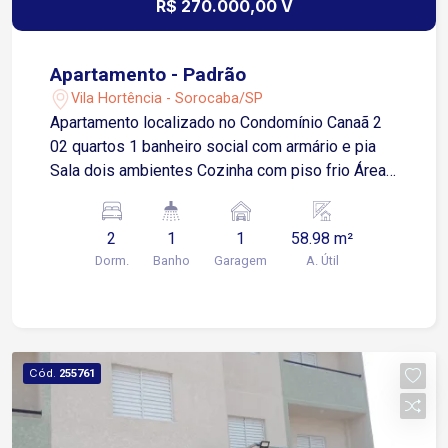
R$ 270.000,00 V
Apartamento - Padrão
Vila Hortência - Sorocaba/SP
Apartamento localizado no Condomínio Canaã 2
02 quartos 1 banheiro social com armário e pia
Sala dois ambientes Cozinha com piso frio Área
de serviço
2
1
1
58.98 m²
Dorm.
Banho
Garagem
A. Útil
Cód.
255761