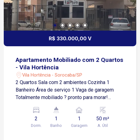
R$ 330.000,00 V
Apartamento Mobiliado com 2 Quartos
- Vila Hortência
Vila Hortência - Sorocaba/SP
2 Quartos Sala com 2 ambientes Cozinha 1
Banheiro Área de serviço 1 Vaga de garagem
Totalmente mobiliado ? pronto para morar!
Condomínio com Estrutura Completa: Portaria 24h
Salão de festas Academia Salão de jogos
2
1
1
50 m²
Espaço gourmet com churrasqueira e forno de
Dorm.
Banho
Garagem
A. Útil
pizza Piscina adulto e infantil Playground
Quiosque Orquidário zen Campo de futebol