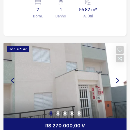
2
1
56.82 m²
Dorm.
Banho
A. Útil
Cód.
675761
R$ 270.000,00 V