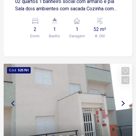
02 quartos 1 banheiro social com armário e pia
Sala dois ambientes com sacada Cozinha com
piso frio Área de serviço
2
1
1
52 m²
Dorm.
Banho
Garagem
A. Útil
Cód.
525761