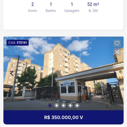
2
1
1
52 m²
Dorm.
Banho
Garagem
A. Útil
Cód.
372161
R$ 350.000,00 V