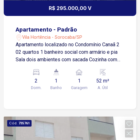
R$ 295.000,00 V
Apartamento - Padrão
Vila Hortência - Sorocaba/SP
Apartamento localizado no Condomínio Canaã 2
02 quartos 1 banheiro social com armário e pia
Sala dois ambientes com sacada Cozinha com
piso frio Área de serviço
2
1
1
52 m²
Dorm.
Banho
Garagem
A. Útil
Cód.
735761