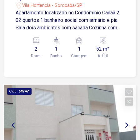
Vila Hortência - Sorocaba/SP
Apartamento localizado no Condomínio Canaã 2
02 quartos 1 banheiro social com armário e pia
Sala dois ambientes com sacada Cozinha com
piso frio Área de serviço
2
1
1
52 m²
Dorm.
Banho
Garagem
A. Útil
Cód.
645761