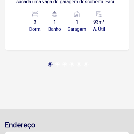
sacada uma vaga de garagem descoberta. Fácil
acesso a Avenida Armando Pannunzio, a
Avenida General Carneiro, a Avenida Santa Cruz,
3
1
1
93m²
a Avenida Luiz Mendes de Almeida, a Avenida
Dorm.
Banho
Garagem
A. Útil
Américo de Carvalho, a Avenida Américo
Figueiredo e a Avenida Washington Luiz,á 5
minutos do Confiança Supermercado, á 3
minutos do Sacola Cheia, á 7 minutos do Tauste,
á 8 minutos da Padaria Real, á 6 minutos do
Lopes Supermercado e á 4 minutos do Parque
Natural da Água Vermelha
Endereço