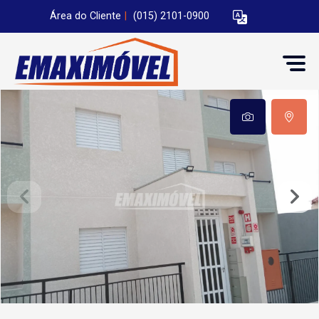
Área do Cliente
|
(015) 2101-0900