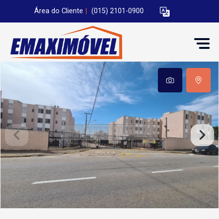
Área do Cliente
|
(015) 2101-0900