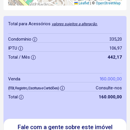
Leaflet
|
©
OpenStreetMap
Total para Acessórios
valores sujeitos a alteração.
Condomínio
335,20
IPTU
106,97
Total / Mês
442,17
160.000,00
Venda
Consulte-nos
(ITBI, Registro, Escritura e Certidões)
Total
160.000,00
Fale com a gente sobre este imóvel