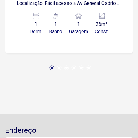
Localização: Fácil acesso a Av General Osórios,
próximo a supermercados, restaurantes e
comércios em geral.
1
1
1
26m²
Dorm.
Banho
Garagem
Const.
Endereço