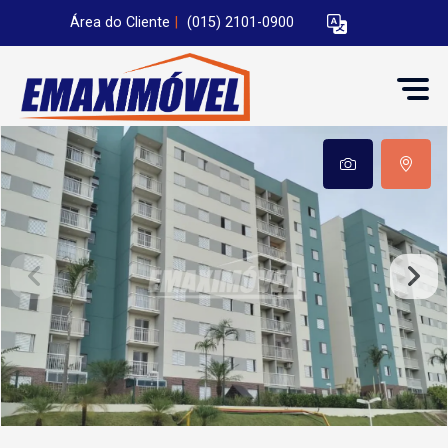
Área do Cliente
|
(015) 2101-0900