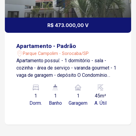
R$ 473.000,00 V
Apartamento - Padrão
Parque Campolim - Sorocaba/SP
Apartamento possuí: - 1 dormitório - sala -
cozinha - área de serviço - varanda gourmet - 1
vaga de garagem - depósito O Condomínio
conta com uma área de lazer completa, com
diversas opções para toda a família: Piscinas
1
1
1
45m²
adulto e infantil, Quadra esportiva, Academia
Dorm.
Banho
Garagem
A. Útil
equipada,Pet Garden para seu animal de
estimação, Minimercado para conveniência no
dia a dia.