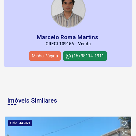
Marcelo Roma Martins
CRECI 139156 - Venda
Minha Página
(15) 98114-1911
Imóveis Similares
Cód.
345071