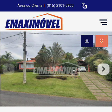
Área do Cliente
|
(015) 2101-0900