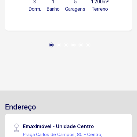
3
1
5
1.200m²
Diferenciais: Amplo espaço externo Área
Dorm.
Banho
Garagens
Terreno
gourmet ideal para lazer e recepção Casa bem
distribuída e confortável Localização:
Condomínio localizado no centro de Araçoiaba
da Serra Fácil acesso ao comércio, serviços e
áreas de convivência da cidade Imóvel perfeito
para quem busca conforto, espaço e qualidade
de vida em condomínio bem localizado.
Endereço
Emaximóvel - Unidade Centro
Praça Carlos de Campos, 80 - Centro,