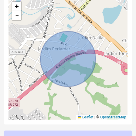
+
−
Leaflet
|
©
OpenStreetMap