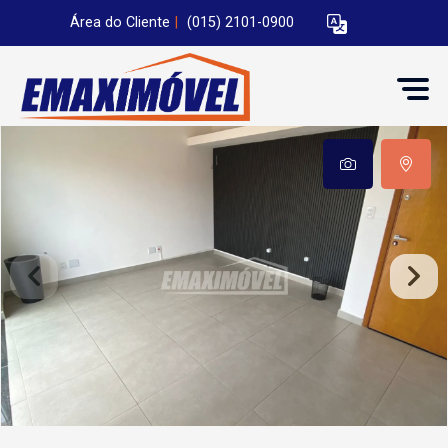
Área do Cliente
|
(015) 2101-0900