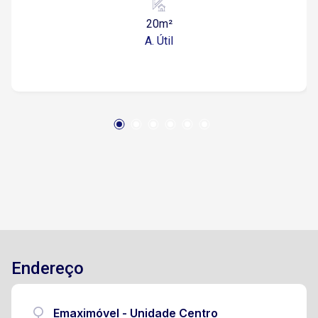
compartilhada Cozinha de apoio 1 banheiro de
20m²
uso comum Ambiente funcional e bem
A. Útil
estruturado, perfeito para consultórios, estúdios
de estética, massagens ou terapias.
Localização privilegiada no Centro de Sorocaba,
em uma das ruas mais movimentadas, Rua Sete
de Setembro. Fácil acesso às principais vias da
cidade e próximo a diversos comércios e
serviços. Agende sua visita!
Endereço
Emaximóvel - Unidade Centro