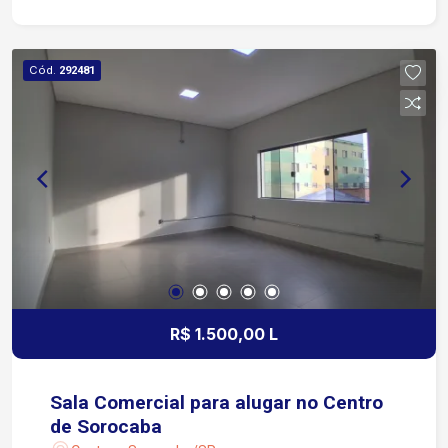
natural Valor do aluguel incluso internet, água, e
limpeza da área comum do prédio Ideal para
escritórios, consultórios, lojas ou diversos tipos
Cód.
292481
de negócios. Agende uma visita e aproveite esta
oportunidade para instalar sua empresa em uma
localização estratégica!
R$ 1.500,00 L
Sala Comercial para alugar no Centro
de Sorocaba