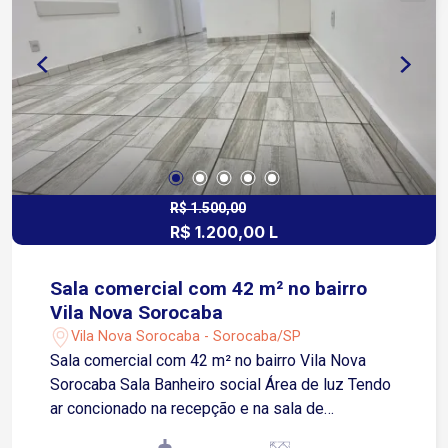
norte, com grande fluxo de pessoas, comércios e
serviços. A aproximadamente 9 minutos da
Avenida Dr. Ulysses Guimarães e da Avenida
Edward Fru Fru, garantindo rápida conexão com
outras regiões da cidade. Entre em contato e
agende uma visita!
R$ 1.500,00
R$ 1.200,00 L
Sala comercial com 42 m² no bairro
Vila Nova Sorocaba
Vila Nova Sorocaba - Sorocaba/SP
Sala comercial com 42 m² no bairro Vila Nova
Sorocaba Sala Banheiro social Área de luz Tendo
ar concionado na recepção e na sala de
atendimento Espaço individual, sem necessidade