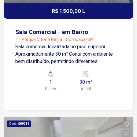
R$ 1.500,00 L
Sala Comercial - em Bairro
Parque Vitória Régia - Sorocaba/SP
Sala comercial localizada no piso superior
Aproximadamente 30 m² Conta com ambiente
bem distribuído, permitindo diferentes
configurações de layout conforme a necessidade
da atividade 1 banheiro privativo Espaço
1
30 m²
funcional, com boa ventilação e iluminação
Banho
A. Útil
natural, perfeito para quem procura um ponto
estratégico para iniciar ou expandir suas
atividades comerciais Ao lado da Avenida
Antônio Silva Saladino, uma das principais vias
do bairro, a sala oferece excelente visibilidade e
Cód.
009281
fácil acesso. Apenas 5 minutos da Avenida
Itavuvu, importante corredor comercial da zona