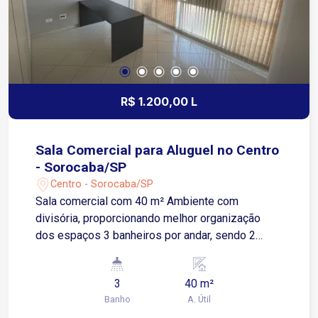
acesso ao transporte público e aos principais
bairros da Zona Oeste de Sorocaba. Uma
excelente oportunidade para instalar ou expandir
seu negócio em uma região estratégica, com
ótima visibilidade e infraestrutura completa. Entre
em contato e agende sua visita!
R$ 1.200,00 L
Sala Comercial para Aluguel no Centro
- Sorocaba/SP
Centro - Sorocaba/SP
Sala comercial com 40 m² Ambiente com
divisória, proporcionando melhor organização
dos espaços 3 banheiros por andar, sendo 2
femininos Ideal para escritórios, consultórios,
profissionais liberais e empresas de prestação
3
40 m²
de serviços No Centro de Sorocaba Apenas 4
Banho
A. Útil
minutos da Avenida Doutor Afonso Vergueiro