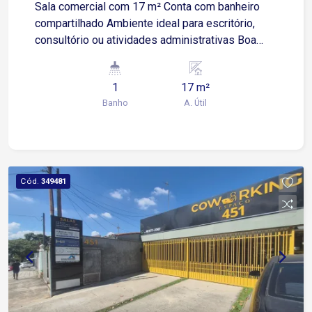
Sala comercial com 17 m² Conta com banheiro
compartilhado Ambiente ideal para escritório,
consultório ou atividades administrativas Boa
iluminação e fácil acesso Localizada na Rua
Professor Toledo, no Centro de Sorocaba Apenas
1
17 m²
4 minutos das Avenidas Moreira César e General
Banho
A. Útil
Carneiro 6 minutos da Avenida Barão de Tatuí 9
minutos das Avenidas Dom Aguirre e São Paulo
Região com grande fluxo de pessoas, comércios,
serviços e transporte público Excelente
oportunidade para quem busca uma sala
Cód.
349481
comercial em localização estratégica, no coração
de Sorocaba