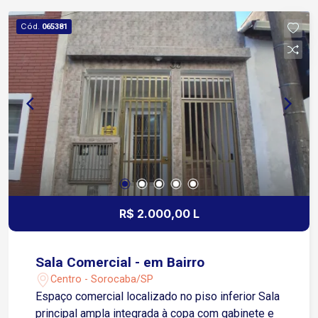
em uma das regiões mais movimentadas da
cidade Localização Localizado em importante
Cód.
065381
corredor comercial da zona leste
Aproximadamente 3 minutos da Avenida Dom
Aguirre Cerca de 5 minutos do Centro de
Sorocaba Aproximadamente 8 minutos da
Rodovia Raposo Tavares Fácil acesso à Rodovia
Castelinho em cerca de 10 minutos Região
cercada por supermercados, postos de
combustíveis, academias, bancos, restaurantes e
comércios em geral Excelente fluxo de veículos
e pedestres Localização estratégica para quem
busca visibilidade e praticidade em imóvel para
R$ 2.000,00 L
aluguel comercial
Sala Comercial - em Bairro
Centro - Sorocaba/SP
Espaço comercial localizado no piso inferior Sala
principal ampla integrada à copa com gabinete e