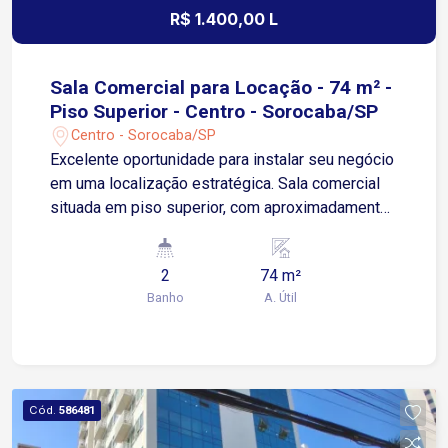
R$ 1.400,00 L
Sala Comercial para Locação - 74 m² -
Piso Superior - Centro - Sorocaba/SP
Centro - Sorocaba/SP
Excelente oportunidade para instalar seu negócio
em uma localização estratégica. Sala comercial
situada em piso superior, com aproximadamente
74 m² de área útil, oferecendo um ambiente
amplo e versátil para escritórios, consultórios,
2
74 m²
agências, salas de atendimento, entre outras
Banho
A. Útil
atividades comerciais. O imóvel conta com:
Amplo espaço interno com excelente
aproveitamento da área; 02 banheiros; Boa
iluminação e ventilação natural; Ambiente ideal
para diversas finalidades profissionais; Fácil
Cód.
586481
acesso para clientes e colaboradores.
Localização Situada em região com grande fluxo