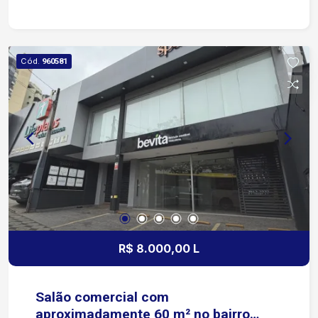
Aproximadamente 7 minutos da Avenida Dom
Aguirre Cerca de 7 minutos da Avenida São Paulo
Aproximadamente 7 minutos da Avenida Barão de
Tatuí Apenas 8 minutos da Avenida General
Cód.
960581
Carneiro Condomínio CEESP Edifício com
elevador
R$ 8.000,00 L
Salão comercial com
aproximadamente 60 m² no bairro