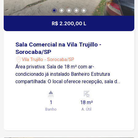
R$ 2.200,00 L
Sala Comercial na Vila Trujillo -
Sorocaba/SP
Vila Trujillo - Sorocaba/SP
Área privativa: Sala de 18 m² com ar-
condicionado já instalado Banheiro Estrutura
compartilhada: O local oferece recepção, sala de
espera aconchegante para seus clientes e 1 copa
de apoio. Facilidade: Vagas de garagem rotativas
1
18 m²
em frente ao imóvel Localizada na Avenida
Banho
A. Útil
General Osório A apenas 3 minutos da Avenida
Dr. Afonso Vergueiro A 6 minutos da Avenida
Dom Aguirre A 7 minutos das Avenidas Itavuvu e
Ipanema Procura um espaço profissional,