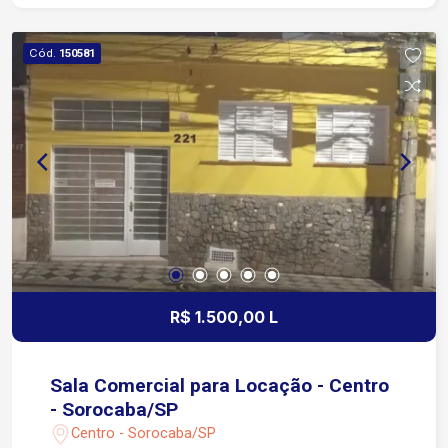
Luiz, no Centro de Sorocaba Apenas 4 minutos
das Avenidas São Paulo e Dom Aguirre 5 minutos
Cód.
150581
da Avenida Dr. Afonso Vergueiro 6 minutos da
Avenida General Carneiro Região com excelente
infraestrutura, cercada por bancos, comércios,
restaurantes, serviços e transporte público,
oferecendo fácil acesso às principais vias da
cidade.
R$ 1.500,00 L
Sala Comercial para Locação - Centro
- Sorocaba/SP
Centro - Sorocaba/SP