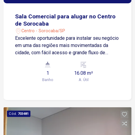
Sala Comercial para alugar no Centro
de Sorocaba
Centro - Sorocaba/SP
Excelente oportunidade para instalar seu negócio
em uma das regiões mais movimentadas da
cidade, com fácil acesso e grande fluxo de
pessoas. Localizada no Centro de Sorocaba, com
fácil acesso à Avenida Dom Aguirre e à Avenida
1
16.08 m²
São Paulo, próxima ao Poupatempo Sorocaba e
Banho
A. Útil
ao Terminal São Paulo. Sobre o imóvel: 1 sala 1
banheiro Excelente iluminação e ventilação
natural Valor do aluguel incluso internet, água, e
limpeza da área comum do prédio Ideal para
escritórios, consultórios, lojas ou diversos tipos
Cód.
703481
de negócios. Agende uma visita e aproveite esta
oportunidade para instalar sua empresa em uma
localização estratégica!