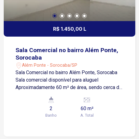
R$ 1.450,00 L
Sala Comercial no bairro Além Ponte,
Sorocaba
Além Ponte - Sorocaba/SP
Sala Comercial no bairro Além Ponte, Sorocaba
Sala comercial disponível para aluguel
Aproximadamente 60 m² de área, sendo cerca de
15 m² de quintal Espaço funcional e versátil para
diversos segmentos comerciais Quintal privativo,
2
60 m²
ideal para apoio operacional ou área
Banho
A. Total
complementar Excelente oportunidade para
escritórios, consultórios, estética, lojas e
serviços em geral Imóvel com ótima visibilidade