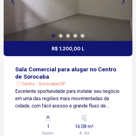
R$ 1.200,00 L
Sala Comercial para alugar no Centro
de Sorocaba
Centro - Sorocaba/SP
Excelente oportunidade para instalar seu negócio
em uma das regiões mais movimentadas da
cidade, com fácil acesso e grande fluxo de
pessoas. Localizada no Centro de Sorocaba, com
fácil acesso à Avenida Dom Aguirre e à Avenida
1
16.08 m²
São Paulo, próxima ao Poupatempo Sorocaba e
Banho
A. Útil
ao Terminal São Paulo. Sobre o imóvel: 1 sala 1