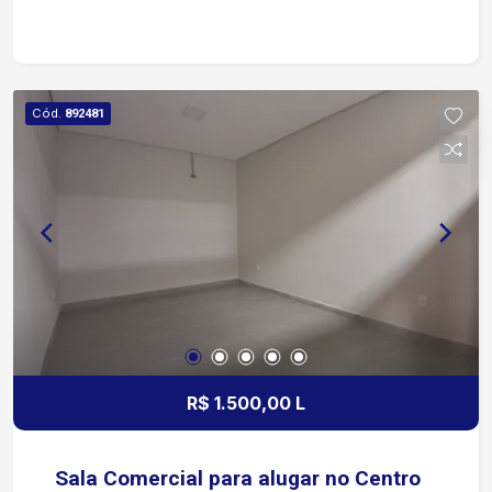
banheiro Excelente iluminação e ventilação
natural Valor do aluguel incluso internet, água, e
limpeza da área comum do prédio Ideal para
escritórios, consultórios, lojas ou diversos tipos
Cód.
892481
de negócios. Agende uma visita e aproveite esta
oportunidade para instalar sua empresa em uma
localização estratégica!
R$ 1.500,00 L
Sala Comercial para alugar no Centro