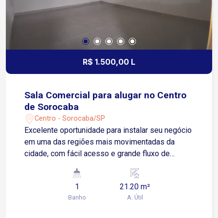
R$ 1.500,00 L
Sala Comercial para alugar no Centro
de Sorocaba
Centro - Sorocaba/SP
Excelente oportunidade para instalar seu negócio
em uma das regiões mais movimentadas da
cidade, com fácil acesso e grande fluxo de
pessoas. Localizada no Centro de Sorocaba, com
fácil acesso à Avenida Dom Aguirre e à Avenida
1
21.20 m²
São Paulo, próxima ao Poupatempo Sorocaba e
Banho
A. Útil
ao Terminal São Paulo. Sobre o imóvel: 1 sala 1
banheiro Excelente iluminação e ventilação