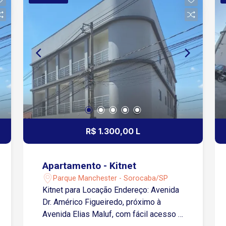
piscinas adulto e infantil, fitness, salão
de festas Segurança 24h e sistema de
monitoramento Áreas comuns
cuidadosamente planejadas para seu
conforto Agende sua visita!
R$ 1.300,00 L
Apartamento - Kitnet
Parque Manchester - Sorocaba/SP
Kitnet para Locação Endereço: Avenida
Dr. Américo Figueiredo, próximo à
Avenida Elias Maluf, com fácil acesso à