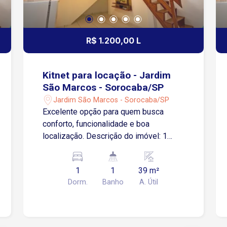
R$ 1.200,00 L
Kitnet para locação - Jardim
São Marcos - Sorocaba/SP
Jardim São Marcos - Sorocaba/SP
Excelente opção para quem busca
conforto, funcionalidade e boa
localização. Descrição do imóvel: 1
dormitório aconchegante Sala integrada,
bem ventilada Cozinha com armários 1
1
1
39 m²
banheiro social Área de serviço
Dorm.
Banho
A. Útil
separada Ambientes bem iluminados e
arejados Localização privilegiada no
Jardim São Marcos, com acesso rápido
às principais vias da cidade. As