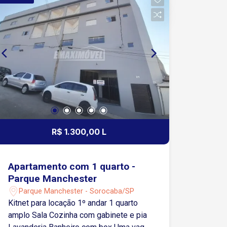
salas de estar e jantar, com acabamento
impecável Pisos em madeira nobre em
toda a área social e íntima Isolamento
termoacústico em todos os ambientes
3 vagas de garagem com depósito
Localizado em um terreno de 1.477m²,
este imóvel novo e sem uso é uma
oportunidade única para quem busca
exclusividade e sofisticação. Agende
uma visita e surpreenda-se!
R$ 1.300,00 L
Apartamento com 1 quarto -
Parque Manchester
Parque Manchester - Sorocaba/SP
Kitnet para locação 1º andar 1 quarto
amplo Sala Cozinha com gabinete e pia