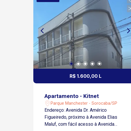
granito preto e cooktop Lavanderia
interna reservada com fechamento em
vidro fosco Banheiro com box em vidro
temperado Ar condicionado instalado
Varanda social integrada ao ambiente
principal Varanda de lazer com
hidromassagem dupla com água
quente, fechamento em vidro e espaço
para mesa e churrasqueira 1 vaga de
garagem coberta Situado no Campolim,
bairro mais valorizado de Sorocaba -
R$ 1.600,00 L
Rua João Wagner Wey A apenas 300
metros das novas unidades da Padaria
Real, centro comercial e Leroy Merlin
Apartamento - Kitnet
Áreas comuns do condomínio: Piscina e
Parque Manchester - Sorocaba/SP
espaço gourmet Lavanderia pay-per-
Endereço: Avenida Dr. Américo
use Salas de coworking com internet
Figueiredo, próximo à Avenida Elias
Mercado self-service Academia
Maluf, com fácil acesso à Avenida
equipada Salão de festas Dois