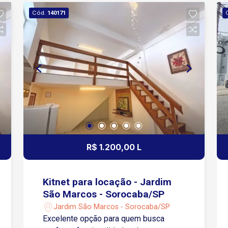
avenidas Washington Luiz e General
Cód.
140171
Carneiro estão a cerca de 10 minutos
de carro, concentrando comércio,
serviços e linhas de transporte. Agende
já sua visita e venha conhecer!
R$ 1.200,00 L
Kitnet para locação - Jardim
São Marcos - Sorocaba/SP
Jardim São Marcos - Sorocaba/SP
Excelente opção para quem busca