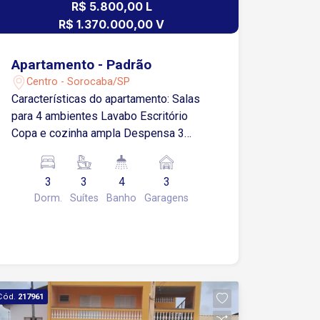
R$ 5.800,00 L
R$ 1.370.000,00 V
Apartamento - Padrão
Centro - Sorocaba/SP
Características do apartamento: Salas
para 4 ambientes Lavabo Escritório
Copa e cozinha ampla Despensa 3
Suítes, sendo a master com closet e
banheiro com banheira de
3
3
4
3
hidromassagem Sacadas em todos os
Dorm.
Suítes
Banho
Garagens
quartos e salas Todo modulado, com ar
condicionado em todos os ambientes 3
vagas de garagem Infraestrutura do
prédio: Salão de Festas Piscina Sauna
Sala de Jogos Área Gourmet com
churrasqueira Gerador próprio para
Cód.
217961
elevadores e áreas comuns Situado na