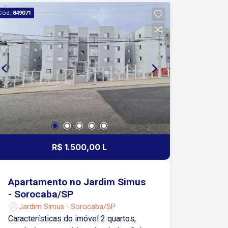
avenidas Washington Luiz e General
Cód.
849071
Carneiro estão a cerca de 10 minutos
de carro, concentrando comércio,
serviços e linhas de transporte. Agende
já sua visita e venha conhecer!
R$ 1.500,00 L
Apartamento no Jardim Simus
- Sorocaba/SP
Jardim Simus - Sorocaba/SP
Características do imóvel 2 quartos,