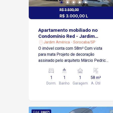
R$ 3.500,00
R$ 3.000,00 L
Apartamento mobiliado no
Condomínio Red - Jardim
América - Sorocaba SP
Jardim América - Sorocaba/SP
O imóvel conta com 58m² Com vista
para mata Projeto de decoração
assinado pelo arquiteto Márcio Pedrico
Ambiente integrado estilo loft com sala,
cozinha, quarto e varanda social Semi
1
1
1
58 m²
mobiliado com marcenaria planejada em
Dorm.
Banho
Garagem
A. Útil
madeira Luminotécnica em LED
instalada Piso laminado vinílico
madeirado em todo o apartamento,
exceto cozinha, banheiro e lavanderia
Cozinha planejada com bancada em
Cód.
246071