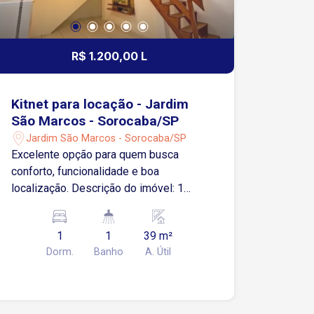
R$ 1.200,00 L
Kitnet para locação - Jardim
São Marcos - Sorocaba/SP
Jardim São Marcos - Sorocaba/SP
Excelente opção para quem busca
conforto, funcionalidade e boa
localização. Descrição do imóvel: 1
dormitório aconchegante Sala integrada,
bem ventilada Cozinha com armários 1
1
1
39 m²
banheiro social Área de serviço
Dorm.
Banho
A. Útil
separada Ambientes bem iluminados e
arejados Localização privilegiada no
Jardim São Marcos, com acesso rápido
às principais vias da cidade. As