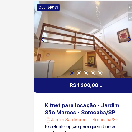
avenidas Washington Luiz e General
Cód.
740171
Carneiro estão a cerca de 10 minutos
de carro, concentrando comércio,
serviços e linhas de transporte. Agende
já sua visita e venha conhecer!
R$ 1.200,00 L
Kitnet para locação - Jardim
São Marcos - Sorocaba/SP
Jardim São Marcos - Sorocaba/SP
Excelente opção para quem busca