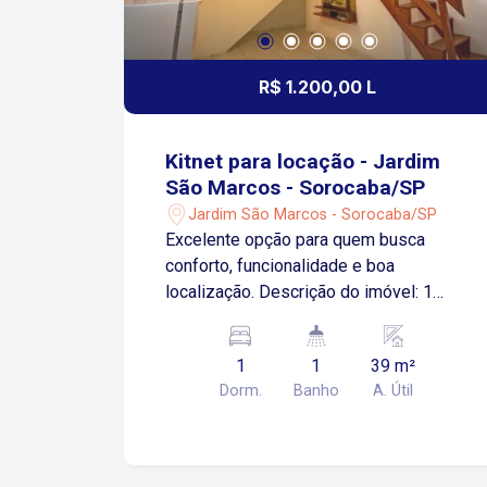
R$ 1.200,00 L
Kitnet para locação - Jardim
São Marcos - Sorocaba/SP
Jardim São Marcos - Sorocaba/SP
Excelente opção para quem busca
conforto, funcionalidade e boa
localização. Descrição do imóvel: 1
dormitório aconchegante Sala integrada,
bem ventilada Cozinha com armários 1
1
1
39 m²
banheiro social Área de serviço
Dorm.
Banho
A. Útil
separada Ambientes bem iluminados e
arejados Localização privilegiada no
Jardim São Marcos, com acesso rápido
às principais vias da cidade. As