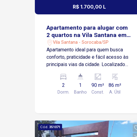
R$ 1.700,00 L
Apartamento para alugar com
2 quartos na Vila Santana em
Sorocaba/SP
Vila Santana - Sorocaba/SP
Apartamento ideal para quem busca
conforto, praticidade e fácil acesso às
principais vias da cidade. Localizado
próximo à Avenida Pereira da Silva,
Avenida José Joaquim de Lacerda e
2
1
90 m²
86 m²
Avenida Dom Aguirre, em região com
Dorm.
Banho
Const.
A. Útil
escolas, restaurantes, ponto de ônibus
e diversos comércios. Sobre o
apartamento: 2 quartos Sala de estar
integrada à varanda Cozinha com
gabinete Banheiro social Área de
Cód.
351071
serviço Imóvel ideal para quem busca