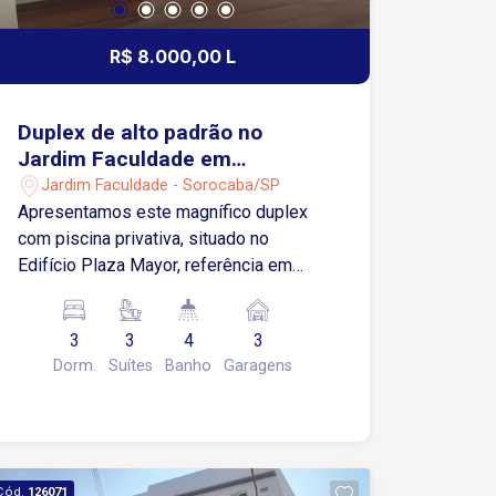
R$ 8.000,00 L
Duplex de alto padrão no
Jardim Faculdade em
Sorocaba/SP
Jardim Faculdade - Sorocaba/SP
Apresentamos este magnífico duplex
com piscina privativa, situado no
Edifício Plaza Mayor, referência em
luxo e exclusividade. 433,06m² de área
útil + 88,25m² de terraços Suíte master
3
3
4
3
com escritório e varanda privativos,
Dorm.
Suítes
Banho
Garagens
além de um amplo closet com
ventilação e iluminação naturais + 2
suítes completas para máximo conforto
Home theater com lareira, ideal para
momentos aconchegantes Espaçosas
Cód.
126071