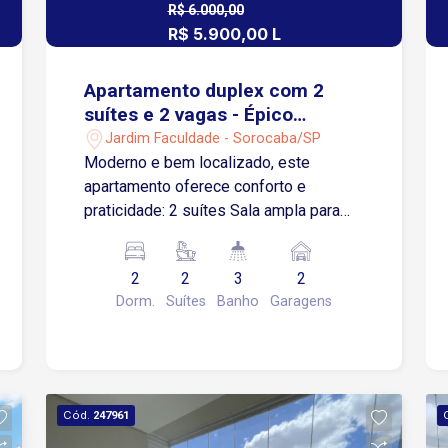
R$ 6.000,00
R$ 5.900,00 L
Apartamento duplex com 2
suítes e 2 vagas - Épico
Planeta
Jardim Faculdade - Sorocaba/SP
Moderno e bem localizado, este
apartamento oferece conforto e
praticidade: 2 suítes Sala ampla para
dois ambientes Sacada gourmet com
infraestrutura para churrasqueira a gás
2
2
3
2
Lavabo Cozinha funcional Lazer
Dorm.
Suítes
Banho
Garagens
Completo: Piscinas adulto e infantil
Espaço fitness e pilates Salão de
festas e espaço gourmet Playground,
espaço kids e teen Quadra esportiva e
pet place Coworking e espaço beleza
Cód.
247961
Oficina compartilhada e bike rack