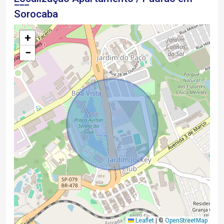
Sorocaba
+
−
Leaflet
|
©
OpenStreetMap