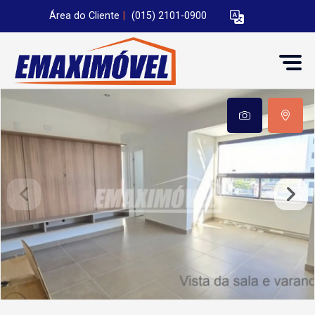
Área do Cliente
|
(015) 2101-0900