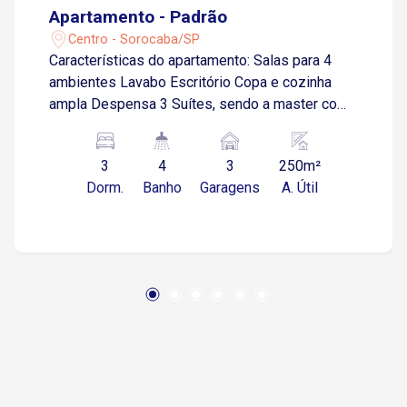
Apartamento - Padrão
Centro - Sorocaba/SP
Características do apartamento: Salas para 4
ambientes Lavabo Escritório Copa e cozinha
ampla Despensa 3 Suítes, sendo a master com
closet e banheiro com banheira de
hidromassagem Sacadas em todos os quartos
3
4
3
250m²
e salas Todo modulado, com ar condicionado
Dorm.
Banho
Garagens
A. Útil
em todos os ambientes 3 vagas de garagem
Infraestrutura do prédio: Salão de Festas
Piscina Sauna Sala de Jogos Área Gourmet com
churrasqueira Gerador próprio para elevadores e
áreas comuns Situado na Avenida Doutor
Eugênio Salerno, conectando-se a outras ruas e
avenidas centrais, como a Avenida Doutor
Afonso Vergueiro.