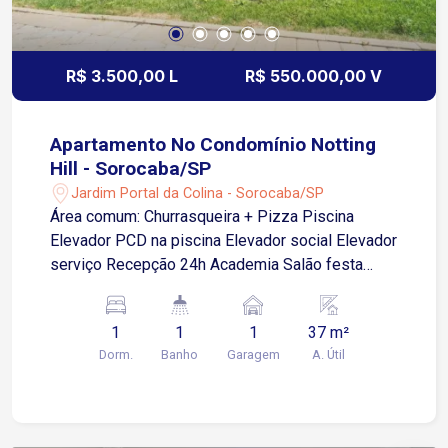
R$ 3.500,00 L
R$ 550.000,00 V
Apartamento No Condomínio Notting
Hill - Sorocaba/SP
Jardim Portal da Colina - Sorocaba/SP
Área comum: Churrasqueira + Pizza Piscina
Elevador PCD na piscina Elevador social Elevador
serviço Recepção 24h Academia Salão festa
(ótimo) Área leitura Jogos Vários banheiros
comuns Portaria 24hrs Portão garagem facial
1
1
1
37 m²
Água e gás encanados Apto: Ar cond smart 12 mil
Dorm.
Banho
Garagem
A. Útil
BTU TV smart 50? Geladeira Filtro Microondas
Fogão Sofá chaise Cama casal com box baú