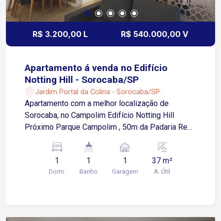
R$ 3.200,00 L
R$ 540.000,00 V
Apartamento á venda no Edifício
Notting Hill - Sorocaba/SP
Jardim Portal da Colina - Sorocaba/SP
Apartamento com a melhor localização de
Sorocaba, no Campolim Edifício Notting Hill
Próximo Parque Campolim , 50m da Padaria Real,
BOS, escolas, supermercados e muito mais. *
Localização: Rua José Maria Hanickel, 30 ?
1
1
1
37 m²
Jardim Portal da Colina. * 37 m² (Studio): Planta
Dorm.
Banho
Garagem
A. Útil
aberta com cozinha americana, varanda com
guarda-corpo de vidro e integração total.
Totalmente mobiliado, cozinha com armários
embutidos, fogão por indução e geladeira Duplex