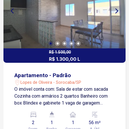
R$ 1.500,00
R$ 1.300,00 L
Apartamento - Padrão
Lopes de Oliveira - Sorocaba/SP
O imóvel conta com: Sala de estar com sacada
Cozinha com armários 2 quartos Banheiro com
box Blindex e gabinete 1 vaga de garagem
descoberta Apenas 8 minutos da Avenida
General Osório 6 minutos da Avenida Ipanema 10
2
1
1
56 m²
minutos da Avenida Itavuvu 15 minutos da
Dorm.
Banho
Garagem
A. Útil