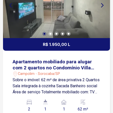
R$ 1.950,00 L
Apartamento mobiliado para alugar
com 2 quartos no Condomínio Villa
Sunset
Campolim - Sorocaba/SP
Sobre o imóvel: 62 m² de área privativa 2 Quartos
Sala integrada à cozinha Sacada Banheiro social
Área de serviço Totalmente mobiliado com: TV
47` Home Theater Sofá tipo chaise Fogão
Geladeira Máquina de lavar roupas Guarda-roupas
2
1
1
62 m²
e cama de casal nos dois quartos Armários