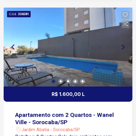
de Sorocaba, com fácil acesso às principais vias
da cidade Aproximadamente 2 minutos da
Cód.
336581
Avenida Afonso Vergueiro Cerca de 3 minutos da
Avenida General Osório Aproximadamente 5
minutos da Avenida Dom Aguirre Fácil acesso à
Avenida São Paulo em cerca de 7 minutos
Aproximadamente 10 minutos da Rodovia
Raposo Tavares Região com ampla oferta de
supermercados, farmácias, hospitais, escolas,
bancos, restaurantes, padarias, academias e
diversos comércios e serviços
R$ 1.600,00 L
Apartamento com 2 Quartos - Wanel
Ville - Sorocaba/SP
Jardim Abatia - Sorocaba/SP