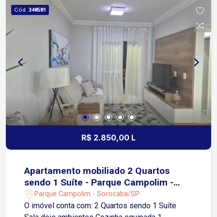
Cód.
348581
R$ 2.850,00 L
Apartamento mobiliado 2 Quartos
sendo 1 Suíte - Parque Campolim -
Sorocaba/SP
Parque Campolim - Sorocaba/SP
O imóvel conta com: 2 Quartos sendo 1 Suíte