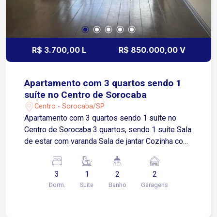
R$ 3.700,00 L
R$ 850.000,00 V
Apartamento com 3 quartos sendo 1
suíte no Centro de Sorocaba
Centro - Sorocaba/SP
Apartamento com 3 quartos sendo 1 suíte no
Centro de Sorocaba 3 quartos, sendo 1 suíte Sala
de estar com varanda Sala de jantar Cozinha com
armários modulados Área de serviços Lavabo 2
vagas de garagem cobertas Imóvel com
3
1
2
2
ambientes amplos, bem iluminados e excelente
Dorm.
Suite
Banho
Garagens
distribuição dos espaços, proporcionando
conforto, praticidade e funcionalidade para toda a
família Localização Localizado na região central