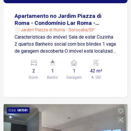
Apartamento no Jardim Piazza di
Roma - Condomínio Lar Roma -
Sorocaba/SP
Jardim Piazza di Roma - Sorocaba/SP
Características do imóvel: Sala de estar Cozinha
2 quartos Banheiro social com box blindex 1 vaga
de garagem descoberta O imóvel está localizado
no Jardim Piazza di Roma, em uma região
residencial com excelente infraestrutura e fácil
2
1
1
42 m²
acesso a diferentes pontos de Sorocaba. 1
Dorm.
Banho
Garagem
A. Útil
minuto da Avenida Professor Flávio Fazano 3
minutos da Rua Comendador Vicente Amaral 4
minutos da Rua Doutor Américo Figueiredo 4
minutos da Avenida Santa Cruz O condomínio
oferece uma estrutura completa para moradores,
Cód.
087581
com opções de lazer para toda a família: Piscina
adulto Piscina infantil Salão de festas
Playground Espaço Pet