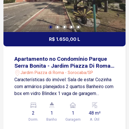
contato e agende sua visita!
R$ 1.650,00 L
Apartamento no Condomínio Parque
Serra Bonita - Jardim Piazza Di Roma -
Sorocaba/SP
Jardim Piazza di Roma - Sorocaba/SP
Características do imóvel: Sala de estar Cozinha
com armários planejados 2 quartos Banheiro com
box em vidro Blindex 1 vaga de garagem
descoberta O Condomínio Parque Serra Bonita
oferece infraestrutura com portaria, playground,
2
1
1
48 m²
quadra poliesportiva, salão de festas, espaço
Dorm.
Banho
Garagem
A. Útil
gourmet com churrasqueira e academia ao ar
livre, proporcionando mais segurança e qualidade