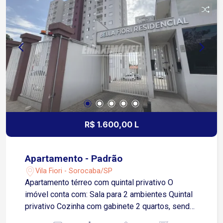
farmácias, escolas, academias, restaurantes,
padarias e diversos comércios e serviços
Transporte público nas proximidades Condomínio
Piscina Espaço gourmet Portaria Condomínio
com infraestrutura que oferece segurança, lazer e
comodidade, ideal para quem busca qualidade de
vida e tranquilidade no aluguel
R$ 1.600,00 L
Apartamento - Padrão
Vila Fiori - Sorocaba/SP
Apartamento térreo com quintal privativo O
imóvel conta com: Sala para 2 ambientes Quintal
privativo Cozinha com gabinete 2 quartos, sendo
1 com acesso a um pequeno quintal Banheiro