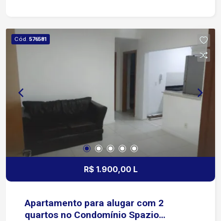
de vida. Ótima localização, na região do Jardim
Piazza Di Roma, com fácil acesso à Rodovia
Raposo Tavares, Avenida General Carneiro e
Cód.
576581
próximo a supermercados, farmácias, escolas e
diversos comércios.
R$ 1.900,00 L
Apartamento para alugar com 2
quartos no Condomínio Spazio