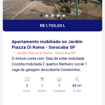
R$ 1.700,00 L
Apartamento mobiliado no Jardim
Piazza Di Roma - Sorocaba SP
Jardim Piazza di Roma - Sorocaba/SP
O imóvel conta com: Sala de estar mobiliada
Cozinha mobiliada 2 quartos Banheiro social 1
vaga de garagem descoberta Condomínio:
Portaria 24 horas Espaço gourmet Playground
Localizado no Jardim Piazza Di Roma, uma
2
1
1
49 m²
região residencial e bem estruturada de
Dorm.
Banho
Garagem
A. Útil
Sorocaba, com fácil acesso a importantes vias da
cidade.