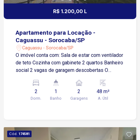
R$ 1.200,00 L
Apartamento para Locação -
Caguassu - Sorocaba/SP
Caguassu - Sorocaba/SP
O imóvel conta com: Sala de estar com ventilador
de teto Cozinha com gabinete 2 quartos Banheiro
social 2 vagas de garagem descobertas O
condomínio oferece: Espaço gourmet Salão de
festas Salão de jogos Playground Piscina
2
1
2
48 m²
Portaria 24 horas Situado no bairro Caguassu,
Dorm.
Banho
Garagens
A. Útil
com fácil acesso às Avenidas Ipanema e Itavuvu,
estando a aproximadamente 10 minutos do
Shopping Cidade Sorocaba. A região oferece
ampla infraestrutura, com supermercados,
escolas, farmácias, comércios e serviços,
Cód.
174581
proporcionando mais comodidade para o dia a