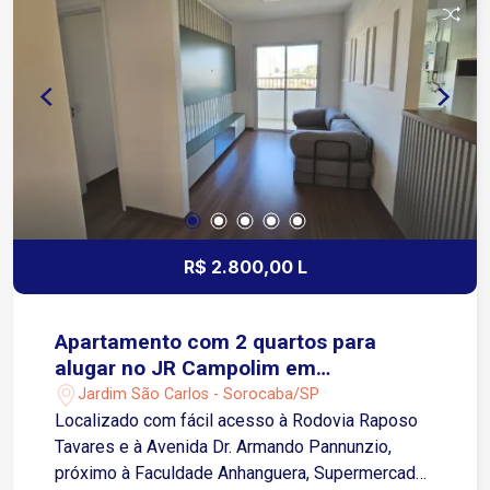
dia.
R$ 2.800,00 L
Apartamento com 2 quartos para
alugar no JR Campolim em
Sorocaba/SP
Jardim São Carlos - Sorocaba/SP
Localizado com fácil acesso à Rodovia Raposo
Tavares e à Avenida Dr. Armando Pannunzio,
próximo à Faculdade Anhanguera, Supermercado