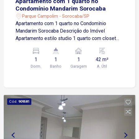
Apartamento com 1 quarto no
Condomínio Mandarim Sorocaba
Parque Campolim - Sorocaba/SP
Apartamento com 1 quarto no Condomínio
Mandarim Sorocaba Descrição do Imóvel
Apartamento estilo studio 1 quarto com closet
Ambiente integrado com sala de jantar Cozinha
integrada a area de serviços Banheiro social
1
1
1
42 m²
Varanda gourmet Depósito privativo Imóvel
Dorm.
Banho
Garagem
A. Útil
moderno, com conceito aberto que proporciona
amplitude e excelente aproveitamento dos
espaços. Ideal para quem busca praticidade,
conforto e um estilo de vida contemporâneo em
um dos bairros mais valorizados da cidade.
Cód.
909581
Localização Localizado no Condomínio
Mandarim, na região do Campolim, área nobre de
Sorocaba. Acesso rápido à Avenida Antônio
Carlos Comitre Aproximadamente 3 minutos de
caminhada até o Shopping Iguatemi Esplanada