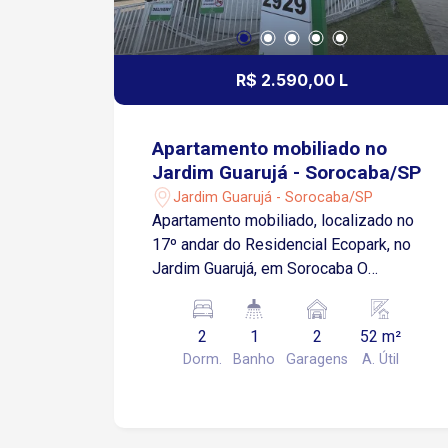
R$ 2.590,00 L
Apartamento mobiliado no
Jardim Guarujá - Sorocaba/SP
Jardim Guarujá - Sorocaba/SP
Apartamento mobiliado, localizado no
17º andar do Residencial Ecopark, no
Jardim Guarujá, em Sorocaba O
apartamento conta com: Sala de estar;
Sacada; Cozinha com armários e
2
1
2
52 m²
eletrodomésticos; Área de serviço; 2
Dorm.
Banho
Garagens
A. Útil
quartos, sendo 1 com armário
planejado; Banheiro com box em
blindex; 2 vagas de garagem cobertas
Aproximadamente 5 minutos da