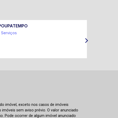
POUPATEMPO
Prefeitur
Serviços
Coleta Sel
IPTU e Ta
ITBI
 do imóvel, exceto nos casos de imóveis
us imóveis sem aviso prévio. O valor anunciado
ão. Pode ocorrer de algum imóvel anunciado