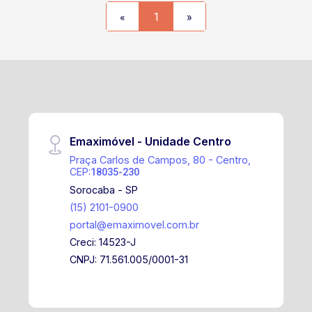
infantil Academia e sala de pilates
«
1
»
equipadas Salão de festas Quadra
poliesportiva Horta comunitária Pet
place Brinquedoteca Mini mercado
Bicicletário e ponto para recarga de
bikes elétricas Coworking Espaço
gourmet externo Sala de espera para
Uber (Espaço Uber) Delivery com
Emaximóvel - Unidade Centro
lockers inteligentes Pista de
caminhada
Praça Carlos de Campos, 80 - Centro,
CEP:
18035-230
Sorocaba - SP
(15) 2101-0900
portal@emaximovel.com.br
Creci: 14523-J
CNPJ: 71.561.005/0001-31