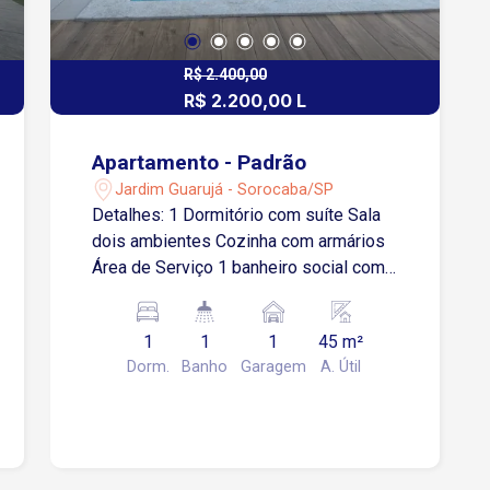
R$ 2.400,00
R$ 2.200,00 L
Apartamento - Padrão
Jardim Guarujá - Sorocaba/SP
Detalhes: 1 Dormitório com suíte Sala
dois ambientes Cozinha com armários
Área de Serviço 1 banheiro social com
box blindex Varanda Gourmet 1 Vaga de
garagem coberta Localização
1
1
1
45 m²
Localização privilegiada no Jardim
Dorm.
Banho
Garagem
A. Útil
Guarujá, Sorocaba/SP, Próximo à
Avenida Armando Pannunzio, Avenida
General Carneiro e a todos os serviços
essenciais. Condomínio Oferece
Portaria 24 horas Piscinas adulto e