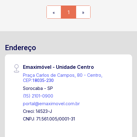
Academia equipada SPA com sauna e piscina
Agende sua visita e aproveite esta excelente
«
1
»
oportunidade de morar no Campolim.
Endereço
Emaximóvel - Unidade Centro
Praça Carlos de Campos, 80 - Centro,
CEP:
18035-230
Sorocaba - SP
(15) 2101-0900
portal@emaximovel.com.br
Creci: 14523-J
CNPJ: 71.561.005/0001-31