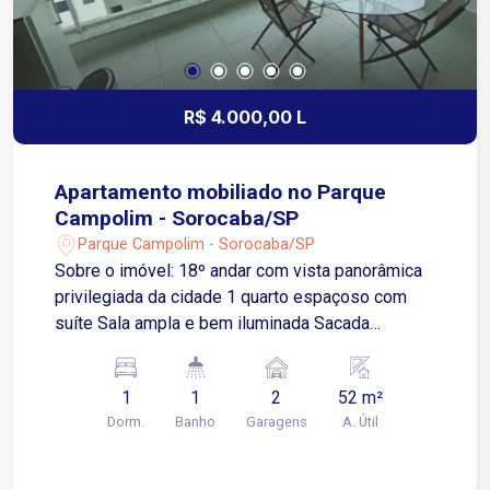
Marques Peres e à Rodovia Raposo Tavares
Conveniência e acessibilidade garantidas!
Agende já sua visita!
R$ 4.000,00 L
Apartamento mobiliado no Parque
Campolim - Sorocaba/SP
Parque Campolim - Sorocaba/SP
Sobre o imóvel: 18º andar com vista panorâmica
privilegiada da cidade 1 quarto espaçoso com
suíte Sala ampla e bem iluminada Sacada
privativa Cozinha equipada com
eletrodomésticos e utensílios essenciais 2
1
1
2
52 m²
vagas de garagem cobertas Ambientes
Dorm.
Banho
Garagens
A. Útil
planejados com ótimo aproveitamento de espaço
Localizado no Parque Campolim, um dos bairros
mais valorizados de Sorocaba, com infraestrutura