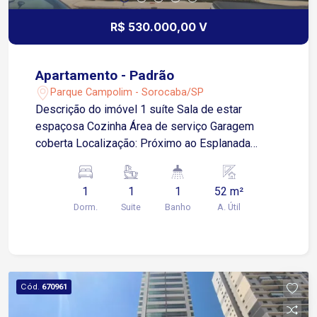
R$ 530.000,00 V
Apartamento - Padrão
Parque Campolim - Sorocaba/SP
Descrição do imóvel 1 suíte Sala de estar
espaçosa Cozinha Área de serviço Garagem
coberta Localização: Próximo ao Esplanada
Shopping, Tauste, Mercadão Campolim e
McDonald?s Acesso fácil a principais avenidas e
1
1
1
52 m²
transporte público Condomínio: Salão de festas
Dorm.
Suite
Banho
A. Útil
Churrasqueira Quadra esportiva Academia SPA
com sauna e piscina
Cód.
670961