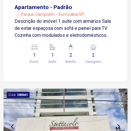
Apartamento - Padrão
Parque Campolim - Sorocaba/SP
Descrição do imóvel 1 suíte com armários Sala
de estar espaçosa com sofá e painel para TV
Cozinha com modulados e eletrodomésticos
Área de serviço com modulados Garagem
coberta para 2 carros Localização: Próximo ao
1
1
2
2
Esplanada Shopping, Tauste, Mercadão Campolim
Dorm.
Suite
Banho
Garagens
e McDonald?s Acesso fácil a principais avenidas
e transporte público Condomínio: Salão de festas
Churrasqueira Quadra esportiva Academia SPA
com sauna e piscina
Cód.
580661