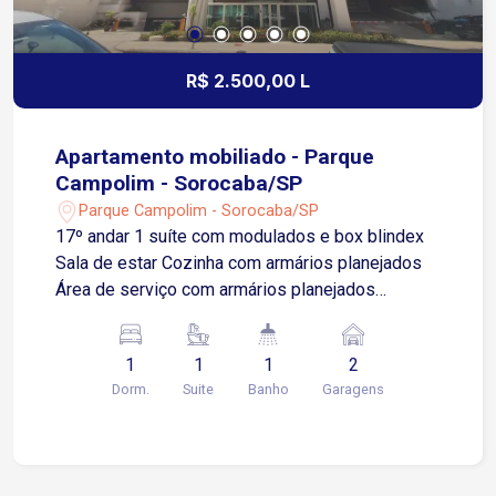
R$ 2.500,00 L
Apartamento mobiliado - Parque
Campolim - Sorocaba/SP
Parque Campolim - Sorocaba/SP
17º andar 1 suíte com modulados e box blindex
Sala de estar Cozinha com armários planejados
Área de serviço com armários planejados
Garagem coberta para 2 carros Depósito
Localização privilegiada no Parque Campolim,
1
1
1
2
uma das regiões mais valorizadas de Sorocaba
Dorm.
Suite
Banho
Garagens
Próximo ao Esplanada Shopping, Tauste,
Mercadão Campolim e McDonald?s Condomínio
com infraestrutura completa de lazer e segurança
Salão de festas Churrasqueira Quadra esportiva