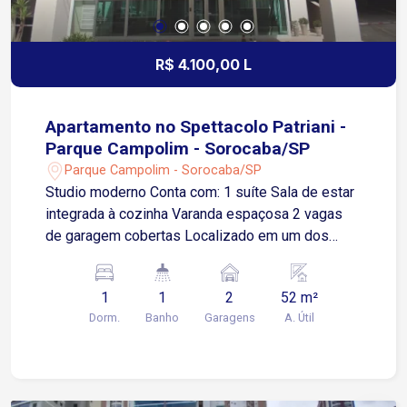
Um verdadeiro condomínio clube, pensado para
oferecer conforto, segurança e qualidade de vida.
R$ 4.100,00 L
Apartamento no Spettacolo Patriani -
Parque Campolim - Sorocaba/SP
Parque Campolim - Sorocaba/SP
Studio moderno Conta com: 1 suíte Sala de estar
integrada à cozinha Varanda espaçosa 2 vagas
de garagem cobertas Localizado em um dos
empreendimentos mais valorizados da cidade, o
Spettacolo Patriani, no bairro Parque Campolim,
1
1
2
52 m²
região nobre com fácil acesso à Avenida Antônio
Dorm.
Banho
Garagens
A. Útil
Carlos Comitre, Rodovia Raposo Tavares e
principais pontos da cidade. Localização
privilegiada: próximo ao Shopping Iguatemi
Esplanada, hipermercados, academias, escolas e