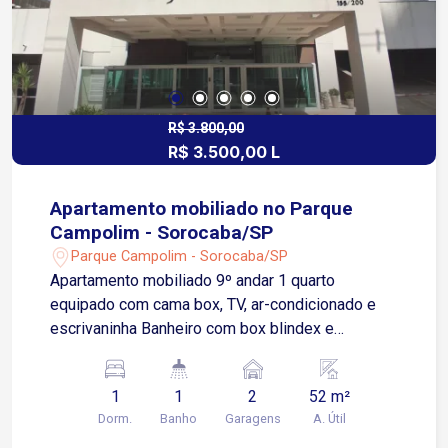
R$ 3.800,00
R$ 3.500,00 L
Apartamento mobiliado no Parque
Campolim - Sorocaba/SP
Parque Campolim - Sorocaba/SP
Apartamento mobiliado 9º andar 1 quarto
equipado com cama box, TV, ar-condicionado e
escrivaninha Banheiro com box blindex e
gabinete Cozinha com armários modulados,
forno, cooktop, exaustor e geladeira Sala
1
1
2
52 m²
aconchegante com sofá, painel de TV e sanca em
Dorm.
Banho
Garagens
A. Útil
gesso Sacada gourmet com mesa e quatro