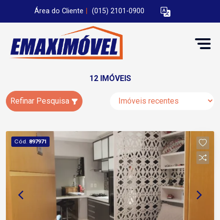
Área do Cliente
|
(015) 2101-0900
12 IMÓVEIS
Refinar Pesquisa
Cód.
897971