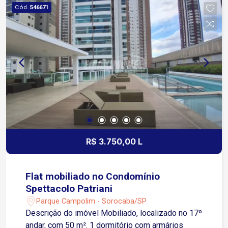
ampla rede de serviços. Condomínio de alto
Cód.
546671
padrão, reconhecido pela qualidade Patriani, com
completa infraestrutura de lazer e segurança 24
horas. Não perca essa oportunidade e agende já
sua visita!
R$ 3.750,00 L
Flat mobiliado no Condomínio
Spettacolo Patriani
Parque Campolim - Sorocaba/SP
Descrição do imóvel Mobiliado, localizado no 17º
andar, com 50 m². 1 dormitório com armários