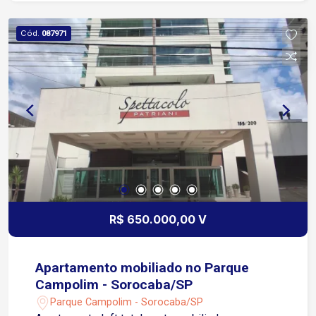
pizza Espaço Pilates Fitness Center
Hidromassagem Pet Care Piscina adulta (raia de
Cód.
087971
25 m²) e infantil Solarium e espreguiçadeiras
Playground Quadra de tênis iluminada Sala de
massagem Salão de festas gourmet com pista
de dança Salão de jogos Sauna Localização:
Próximo ao Shopping Iguatemi, Supermercado
Tauste e comércios locais. Fácil acesso a Av.
Adolpho Massaglia e Rod. João Leme dos
Santos Agende sua visita
R$ 650.000,00 V
Apartamento mobiliado no Parque
Campolim - Sorocaba/SP
Parque Campolim - Sorocaba/SP