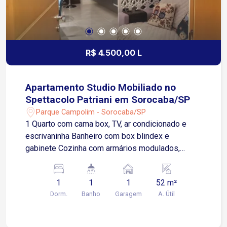
R$ 4.500,00 L
Apartamento Studio Mobiliado no
Spettacolo Patriani em Sorocaba/SP
Parque Campolim - Sorocaba/SP
1 Quarto com cama box, TV, ar condicionado e
escrivaninha Banheiro com box blindex e
gabinete Cozinha com armários modulados,
forno, cooktop, exaustor e geladeira Sala com
sofá, painel de TV e sanca Sacada gourmet
1
1
1
52 m²
Depósito exclusivo por apartamento 2 Vagas de
Dorm.
Banho
Garagem
A. Útil
garagem cobertas Comodidades do Condomínio:
Beauty Care Brinquedoteca com espaço games
Deck molhado 2 Churrasqueiras com forno de