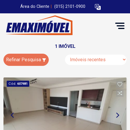
Área do Cliente
|
(015) 2101-0900
1 IMÓVEL
Refinar Pesquisa
Cód.
607481