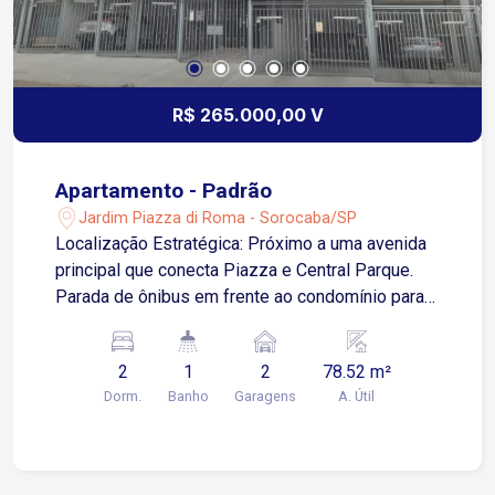
R$ 265.000,00 V
Apartamento - Padrão
Jardim Piazza di Roma - Sorocaba/SP
Localização Estratégica: Próximo a uma avenida
principal que conecta Piazza e Central Parque.
Parada de ônibus em frente ao condomínio para
maior comodidade no transporte. Duas vagas (1
coberta e 1 descoberta), ambas fixas. Sala com
2
1
2
78.52 m²
piso laminado , ventilador e acabamento em
Dorm.
Banho
Garagens
A. Útil
gesso. 2 dormitórios possui piso laminado que
proporcionam conforto aos moradores, com
ventilador de teto. Acabamento em gesso. 1WC
social, para comodidade ele possui revestimento