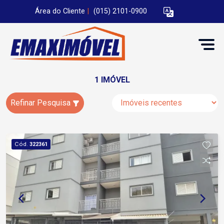
Área do Cliente
|
(015) 2101-0900
1 IMÓVEL
Refinar Pesquisa
Cód.
322361