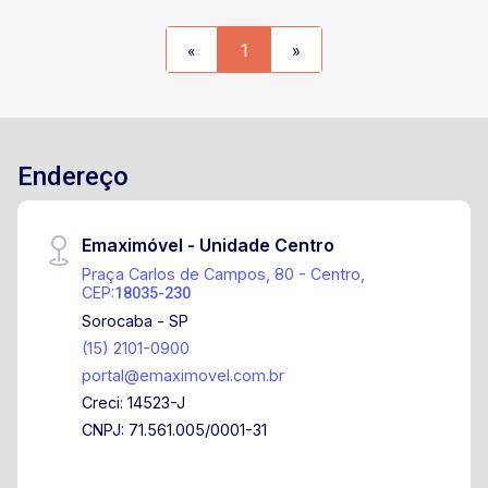
ate o teto, gabinete com pedra de mármore e box
de acrílico. Cozinha espaçosa com revestimento
«
1
»
ate o teto, armários planejados e pia em granito.
Área de serviço grande e coberta com
revestimento. Se encantou? Agende agora
mesmo uma visita para conhecer pessoalmente
este incrível apartamento com jardim. É a
Endereço
oportunidade perfeita para viver com qualidade
de vida em um dos melhores bairros de
Emaximóvel - Unidade Centro
Sorocaba!
Praça Carlos de Campos, 80 - Centro,
CEP:
18035-230
Sorocaba - SP
(15) 2101-0900
portal@emaximovel.com.br
Creci: 14523-J
CNPJ: 71.561.005/0001-31