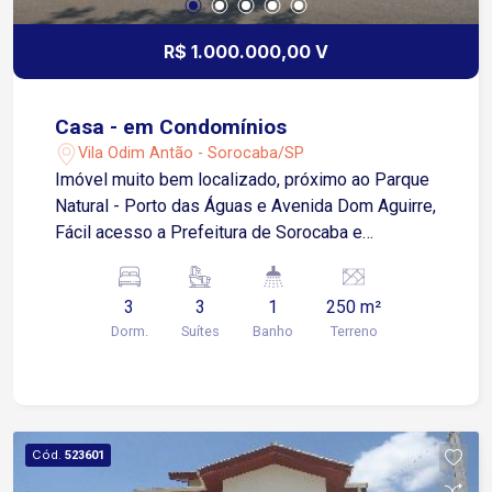
construção são de como a casa se encontra
atualmente. A área gourmet terá churrasqueira
R$ 1.000.000,00 V
com pia e modulados (mas não constam no 3D).
Negociando ainda nessa fase, ainda há a
possibilidade de fazer algumas escolhas de
Casa - em Condomínios
acabamentos, como cor dos modulados dos
Vila Odim Antão - Sorocaba/SP
closets, cozinha e banheiros, ilha da cozinha,
Imóvel muito bem localizado, próximo ao Parque
aplicações dos leds, etc.
Natural - Porto das Águas e Avenida Dom Aguirre,
Fácil acesso a Prefeitura de Sorocaba e
Faculdade Facens, Sobrado com 3 suítes todas
com armários e sacada, sala 2 ambiente, sala de
3
3
1
250 m²
estar, cozinha com armário, 1 banheiros social,
Dorm.
Suítes
Banho
Terreno
lavabo, 2 banheiros de serviço, lavanderia e área
de serviço.
Cód.
523601