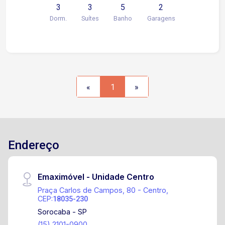
3
3
5
2
churrasqueira e pia Aquecedor Solar Quintal 2
Dorm.
Suítes
Banho
Garagens
Caixas d` Agua 1000 L 2 Vagas de garagens
cobertas Ótima Oportunidade! Aproveite!!!
«
1
»
Endereço
Emaximóvel - Unidade Centro
Praça Carlos de Campos, 80 - Centro,
CEP:
18035-230
Sorocaba - SP
(15) 2101-0900