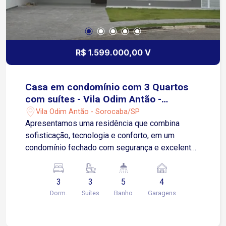
R$ 1.599.000,00 V
Casa em condomínio com 3 Quartos
com suítes - Vila Odim Antão -
Sorocaba/SP
Vila Odim Antão - Sorocaba/SP
Apresentamos uma residência que combina
sofisticação, tecnologia e conforto, em um
condomínio fechado com segurança e excelente
padrão construtivo. Com 220 m² de área
construída em um terreno de 370 m², o imóvel foi
3
3
5
4
projetado para oferecer uma experiência
Dorm.
Suítes
Banho
Garagens
completa de moradia, unindo amplitude,
funcionalidade e lazer privativo. Distribuição dos
Ambientes 3 suítes, sendo: Suíte master com