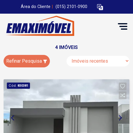
Área do Cliente
|
(015) 2101-0900
4 IMÓVEIS
Refinar Pesquisa
Cód.
830381