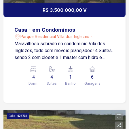
R$ 3.500.000,00 V
Casa - em Condomínios
Parque Residencial Villa dos Inglezes -
Sorocaba/SP
Maravilhoso sobrado no condomínio Vila dos
Inglezes, todo com móveis planejados! 4 Suítes,
sendo 2 com closet e 1 master com hidro e
varanda integrada Mezanino em vidro Sala de
estar completa Sala de jantar completa Sala de tv
4
4
1
6
completa Copa e dispensa Cozinha completa
Dorm.
Suítes
Banho
Garagens
Lavabo Área de serviço Espaço gourmet com
banheiro Piscina com hidro Sauna Dependência
de empregada (quarto e banheiro) Entrada de
serviço social 6 Vagas de garagem, sendo 3
cobertas * Estuda permuta por imóvel de menor
Cód.
426731
valor em Sorocaba ou São Paulo como parte do
pagamento!