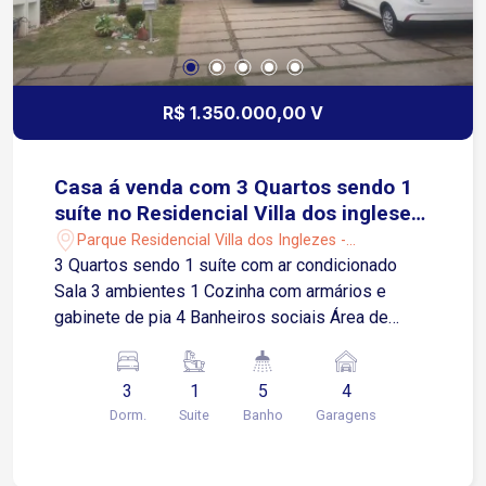
R$ 1.350.000,00 V
Casa á venda com 3 Quartos sendo 1
suíte no Residencial Villa dos ingleses
em Sorocaba-SP
Parque Residencial Villa dos Inglezes -
Sorocaba/SP
3 Quartos sendo 1 suíte com ar condicionado
Sala 3 ambientes 1 Cozinha com armários e
gabinete de pia 4 Banheiros sociais Área de
serviço Lavanderia Área Gourmet com
churrasqueira Piscina Quinta 4 Vagas de garagem
3
1
5
4
sendo 2 cobertas Condomínio Oferece: Ciclovia
Dorm.
Suite
Banho
Garagens
Salão de festas Salão de jogos Localização:
Próximo ao Ceagesp, supermercados, padarias,
escola e serviços em geral