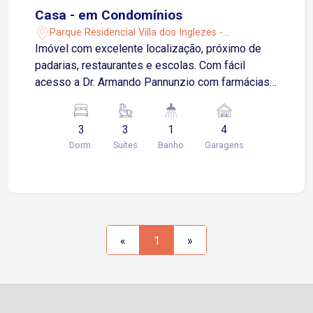
Casa - em Condomínios
Parque Residencial Villa dos Inglezes -
Sorocaba/SP
Imóvel com excelente localização, próximo de
padarias, restaurantes e escolas. Com fácil
acesso a Dr. Armando Pannunzio com farmácias,
rede de fast food e supermercados. Imóvel todo
em piso porcelanato Arquitetura moderna 3
3
3
1
4
suítes com armários sendo 2 com closet e 1 com
Dorm.
Suítes
Banho
Garagens
hidro, sacada e ar condicionado Sala de Estar
com 3 ambientes Sala de Jantar Sala de TV
Cozinha com armário Lavabo Banheiro Social
Lavanderia com armário Despensa 4 vagas de
garagem sendo 2 cobertas Imóvel com espaço
gourmet, churrasqueira e piscina privativa.
«
1
»