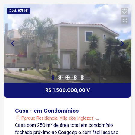
vagas cobertas para garagem. O condomínio Villa
dos Inglezes oferece lazer completo com
Cód.
875141
quadras de tênis, de futebol, pista de skate,
quiosques, pista de caminhada, playground,
portaria 24 horas, coleta seletiva de lixo e
internet, garantindo muito conforto e segurança
para sua família.
R$ 1.500.000,00 V
Casa - em Condomínios
Parque Residencial Villa dos Inglezes -
Sorocaba/SP
Casa com 250 m² de área total em condomínio
fechado próximo ao Ceagesp e com fácil acesso