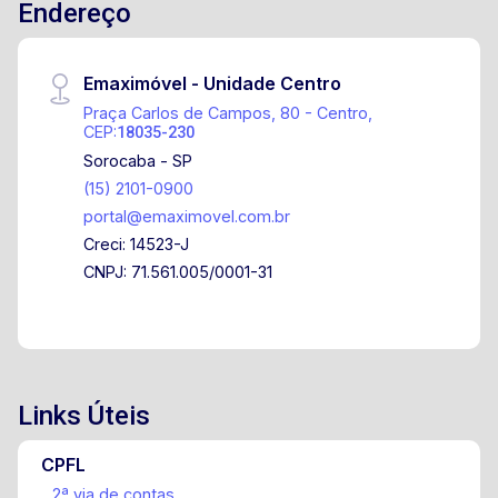
Endereço
Emaximóvel - Unidade Centro
Praça Carlos de Campos, 80 - Centro,
CEP:
18035-230
Sorocaba - SP
(15) 2101-0900
portal@emaximovel.com.br
Creci: 14523-J
CNPJ: 71.561.005/0001-31
Links Úteis
CPFL
2ª via de contas