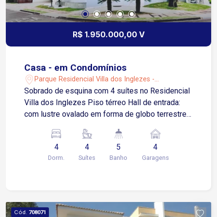
R$ 1.950.000,00 V
Casa - em Condomínios
Parque Residencial Villa dos Inglezes -
Sorocaba/SP
Sobrado de esquina com 4 suítes no Residencial
Villa dos Inglezes Piso térreo Hall de entrada:
com lustre ovalado em forma de globo terrestre
formado por pendentes individuais, avistado pelo
vidro sobre a porta de entrada e piso porcelanato.
4
4
5
4
Sala de estar: contígua ao hall de entrada com pé
Dorm.
Suítes
Banho
Garagens
direito duplo, piso em porcelanato, parede frontal
com borda de espelho e rebaixamento de teto
iluminado. Sala de jantar: em ambiente duplo com
a sala de estar, mas um patamar acima e também
com pé direito duplo, piso porcelanato, escada
Cód.
708071