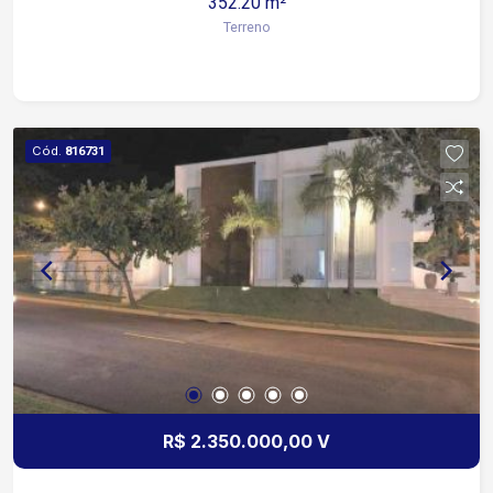
352.20 m²
Terreno
Cód.
816731
R$ 2.350.000,00 V