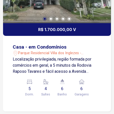
R$ 1.700.000,00 V
Casa - em Condomínios
Parque Residencial Villa dos Inglezes -
Sorocaba/SP
Localização privilegiada, região formada por
comércios em geral, a 5 minutos da Rodovia
Raposo Tavares e fácil acesso a Avenida
Armando Pannunzio. Sobrado maravilhoso,
perfeito para você e sua família! Imóvel com
5
4
6
6
398m², repleto de arma?ios modulados, 5
Dorm.
Suítes
Banho
Garagens
dormitórios sendo 4 suítes, ampla cozinha
planejada, sala espaçosa, banheiro com hidro,
espaço gourmet com churrasqueira, piscina e 2