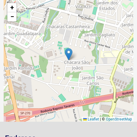
+
−
Leaflet
|
©
OpenStreetMap