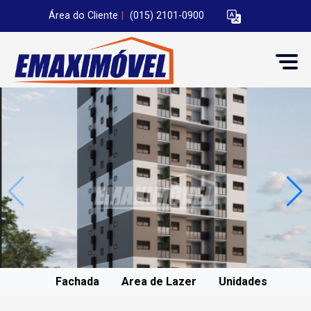
Área do Cliente
|
(015) 2101-0900
Fachada
Area de Lazer
Unidades