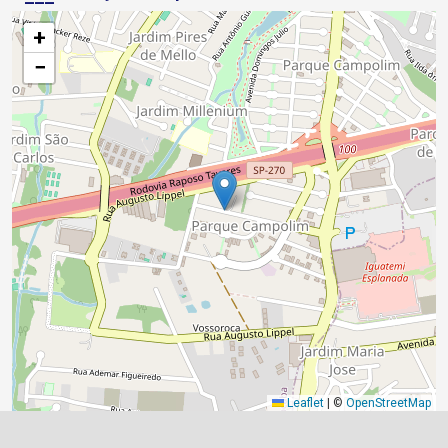
+
−
Leaflet
|
©
OpenStreetMap