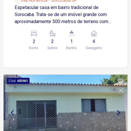
Vila Hortência - Sorocaba/SP
Espetacular casa em bairro tradicional de
Sorocaba. Trata-se de um imóvel grande com
aproximadamente 500 metros de terreno com
360 metros construido, sendo 4 dormitorios e 2
suítes com ar condicionado. 2 salas, cozinha,
2
2
1
4
lavanderia, área para jardim. Ampla área gourmet
Dorm.
Suítes
Banho
Garagens
com duas churrasqueira Garagem com vaga para
4 carros com 3 portões eletronicos. Aceita
permuta por imovel de menor valor, ou veiculo
como pagamento.
Cód.
603461