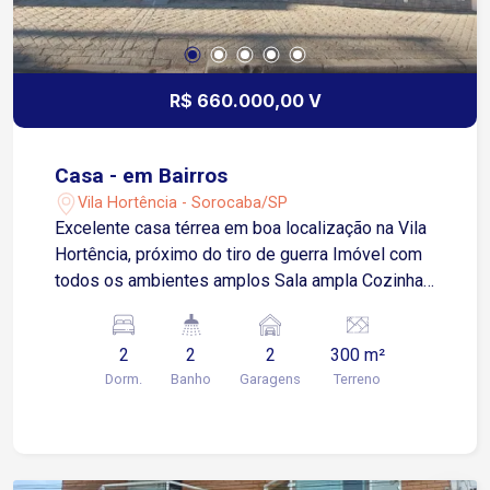
R$ 660.000,00 V
Casa - em Bairros
Vila Hortência - Sorocaba/SP
Excelente casa térrea em boa localização na Vila
Hortência, próximo do tiro de guerra Imóvel com
todos os ambientes amplos Sala ampla Cozinha
2 dormitórios Banheiro social Lavabo Quintal
Edícula com 3 cômodos e 1 banheiro Garagem
2
2
2
300 m²
coberta para dois carros
Dorm.
Banho
Garagens
Terreno