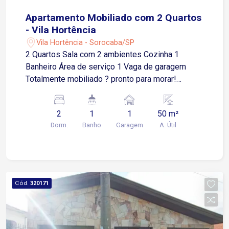
Apartamento Mobiliado com 2 Quartos
- Vila Hortência
Vila Hortência - Sorocaba/SP
2 Quartos Sala com 2 ambientes Cozinha 1
Banheiro Área de serviço 1 Vaga de garagem
Totalmente mobiliado ? pronto para morar!
Condomínio com Estrutura Completa: Portaria 24h
Salão de festas Academia Salão de jogos
2
1
1
50 m²
Espaço gourmet com churrasqueira e forno de
Dorm.
Banho
Garagem
A. Útil
pizza Piscina adulto e infantil Playground
Quiosque Orquidário zen Campo de futebol
Localização Privilegiada: A poucos metros da Av.
São Paulo Fácil acesso à Rod. Raposo Tavares
Próximo à Casa do Cidadão, feira livre,
Cód.
320171
supermercados, escolas e igrejas Entre em
contato e agende sua visita!