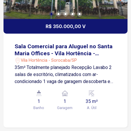
R$ 350.000,00 V
Sala Comercial para Aluguel no Santa
Maria Offices - Vila Hortência -
Sorocaba/SP
Vila Hortência - Sorocaba/SP
35m² Totalmente planejado Recepção Lavabo 2
salas de escritório, climatizados com ar-
condicionado 1 vaga de garagem descoberta e
rotativa Apenas 2 minutos da Avenida São Paulo
e Avenida Dom Aguirre Cerca de 3 minutos da
1
1
35 m²
Avenida Washington Luiz Aproximadamente 5
Banho
Garagem
A. Útil
minutos da Rodovia Raposo Tavares Região com
ampla infraestrutura de comércios, restaurantes,
bancos, farmácias, mercados e diversos O
condomínio Santa Maria Offices oferece estrutura