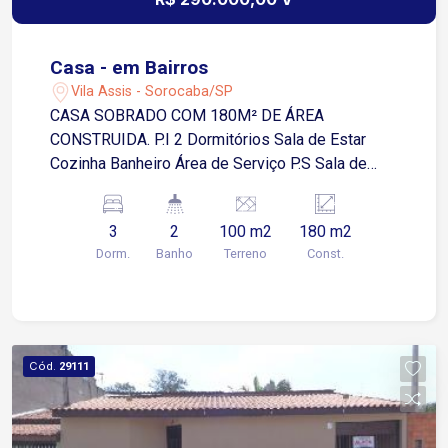
Casa - em Bairros
Vila Assis - Sorocaba/SP
CASA SOBRADO COM 180M² DE ÁREA
CONSTRUIDA. P.I 2 Dormitórios Sala de Estar
Cozinha Banheiro Área de Serviço P.S Sala de
Estar Banheiro Imóvel todo em piso - frio.
3
2
100 m2
180 m2
Dorm.
Banho
Terreno
Const.
Cód.
29111