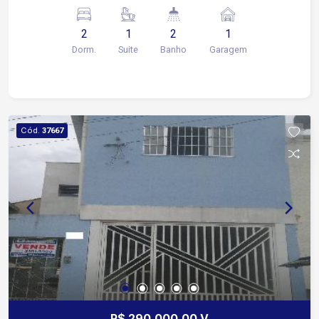
Av. São Paulo, Av. Dom Aguirre e outras principais
vias da cidade. Próximo a comércios, mercados e
2
1
2
1
mais.
Dorm.
Suite
Banho
Garagem
Cód.
37667
R$ 290.000,00 V