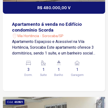
R$ 480.000,00 V
Apartamento á venda no Edifício
condomínio Scorda
Vila Hortência - Sorocaba/SP
Apartamento Espaçoso e Acessível na Vila
Hortência, Sorocaba Este apartamento oferece 3
dormitórios, sendo 1 suíte, e um banheiro social,
totalizando 120 m² de área privativa. Os
ambientes incluem sala de estar e jantar, cozinha
3
1
1
1
planejada e área de serviço independente. Todos
Dorm.
Suite
Banho
Garagem
os dormitórios, cozinha e banheiros contam com
armários planejados, garantindo praticidade e
organização. O imóvel se destaca pela
acessibilidade, com portas amplas, e dispõe de
1 vaga de garagem com box privativo. O
Cód.
432821
condomínio oferece: Portaria 24 horas Elevador