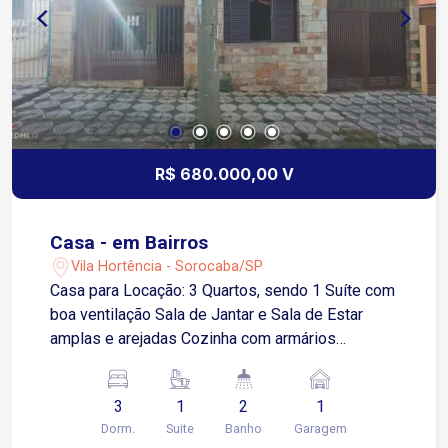
R$ 680.000,00 V
Casa - em Bairros
Vila Hortência - Sorocaba/SP
Casa para Locação: 3 Quartos, sendo 1 Suíte com
boa ventilação Sala de Jantar e Sala de Estar
amplas e arejadas Cozinha com armários
planejados 1 Banheiro social Varanda para
momentos de descanso Quintal nos fundos Área
3
1
2
1
Gourmet Lavanderia separada Lavabo para maior
Dorm.
Suite
Banho
Garagem
comodidade Garagem coberta para 1 carro