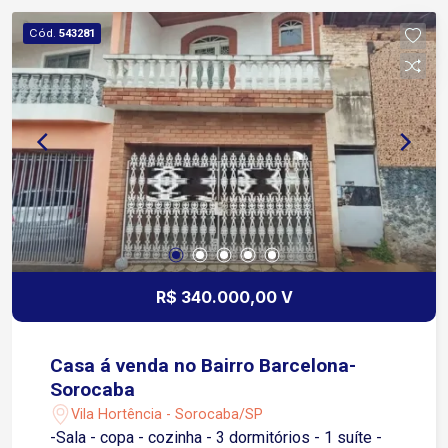
corporativa moderna e funcional Recepção com
Cód.
543281
controle de acesso Elevador Estacionamento
para maior comodidade
R$ 340.000,00 V
Casa á venda no Bairro Barcelona-
Sorocaba
Vila Hortência - Sorocaba/SP
-Sala - copa - cozinha - 3 dormitórios - 1 suíte -