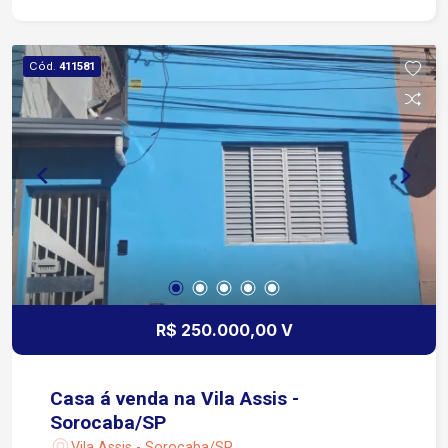
Investidores que querem ter uma renda passiva
mensal. Entre em contato para mais informações
e agende uma visita! Condomínio:*Kompactus
Cód.
411581
Kitnets* - 8 unidades em Vila Hortência (ultra-
central) Investimento: R$ 1.300.000,00 Renda
mensal: R$ 10.950 Lucro: R$ 9.950/mês (depois
das despesas) ROI: 0,83% ao mês (10% ao ano)
Kitnets mobiliados, conforme fotos.
R$ 250.000,00 V
Casa á venda na Vila Assis -
Sorocaba/SP
Vila Assis - Sorocaba/SP