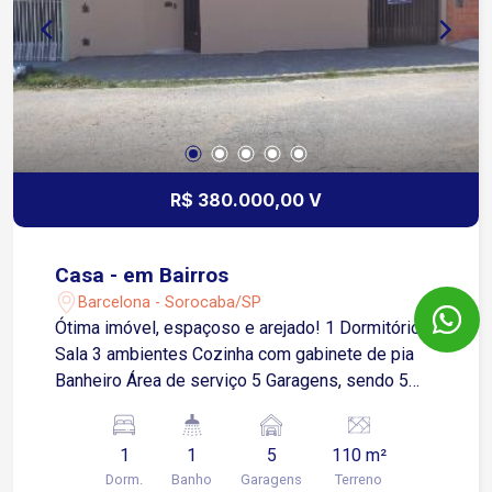
R$ 380.000,00 V
Casa - em Bairros
Barcelona - Sorocaba/SP
Ótima imóvel, espaçoso e arejado! 1 Dormitório
Sala 3 ambientes Cozinha com gabinete de pia
Banheiro Área de serviço 5 Garagens, sendo 5
cobertas Churrasqueira O Imóvel Possui Cerca
Elétrica Gramado e Pomar Dormitório - 3,63 x
1
1
5
110 m²
4,17 Sala - 4,10 x 10,35 Dormitório - 3,63 x 4,17
Dorm.
Banho
Garagens
Terreno