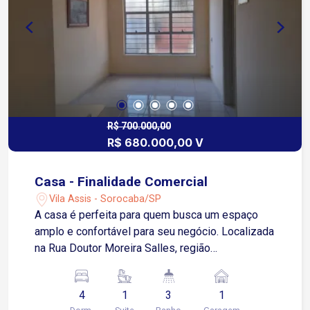
R$ 700.000,00
R$ 680.000,00 V
Casa - Finalidade Comercial
Vila Assis - Sorocaba/SP
A casa é perfeita para quem busca um espaço
amplo e confortável para seu negócio. Localizada
na Rua Doutor Moreira Salles, região
movimentada, cercada por comércios em geral e
com fácil acesso a Avenida Dom Aguirre. O
4
1
3
1
imóvel oferece muito espaço para você montar