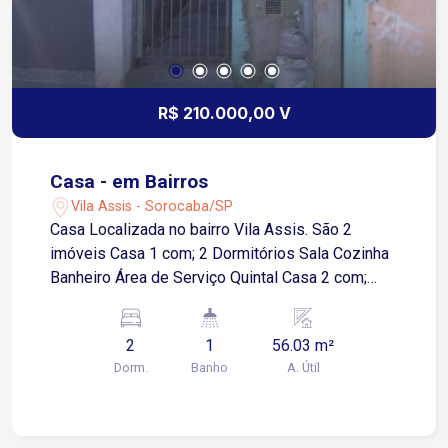
R$ 210.000,00 V
Casa - em Bairros
Vila Assis - Sorocaba/SP
Casa Localizada no bairro Vila Assis. São 2
imóveis Casa 1 com; 2 Dormitórios Sala Cozinha
Banheiro Área de Serviço Quintal Casa 2 com;
Casa 1 2 Dormitórios Sala Cozinha Banheiro Área
de Serviço Quintal O bairro Vila Assis é próximo a
2
1
56.03 m²
diversos comércios e serviços essenciais, como
Dorm.
Banho
A. Útil
supermercados, escolas e hospitais.