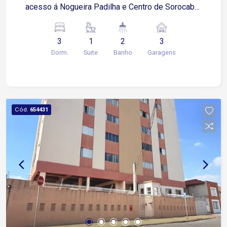
acesso á Nogueira Padilha e Centro de Sorocaba.
Imóvel térreo com dois pavimentos e terraço!
Térreo Sala Bar Espaço novo para outro comercio
3
1
2
3
3 vagas de garagem cobertas com portão
Dorm.
Suite
Banho
Garagens
eletrônico 1º Pavimento 2 quartos Sala de Estar
Banheiro Social Cozinha 2º Pavimento 1 Suíte
Master com hidromassagem e ar condicionado
Sala de Estar Cozinha Banheiro Social Terraço
Ampla Área de Lazer, Gourmet, Banheiro
Cód.
654431
masculino e feminino, com vista panorâmica de
toda cidade.