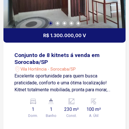
R$ 1.300.000,00 V
Conjunto de 8 kitnets á venda em
Sorocaba/SP
Vila Hortência - Sorocaba/SP
Excelente oportunidade para quem busca
praticidade, conforto e uma ótima localização!
Kitnet totalmente mobiliada, pronta para morar,
equipada com: * Cama de casal * Geladeira *
Cooktop por indução * Micro-ondas * Ambiente
1
1
230 m²
100 m²
funcional e aconchegante Bairro com fácil acesso
Dorm.
Banho
Const.
A. Útil
ao centro, comércios, supermercados, farmácias,
transporte público e diversos serviços. Ideal para