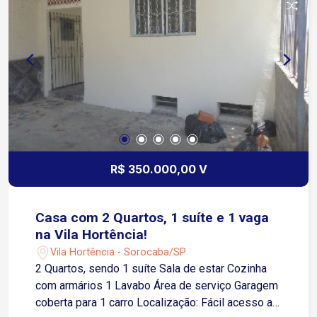
Salão de festas Espaço multiuso Corrimãos e
rampas de acessibilidade Localização: Situado
em uma localização privilegiada na Vila Hortência,
Zona Leste de Sorocaba, o imóvel está próximo
ao Centro, Poupatempo, além de diversos
comércios e serviços. Condições: Aceita
financiamento. Estuda permuta por apartamento
com acesso para deficientes na Zona Oeste de
Sorocaba.
R$ 350.000,00 V
Casa com 2 Quartos, 1 suíte e 1 vaga
na Vila Hortência!
Vila Hortência - Sorocaba/SP
2 Quartos, sendo 1 suíte Sala de estar Cozinha
com armários 1 Lavabo Área de serviço Garagem
coberta para 1 carro Localização: Fácil acesso a