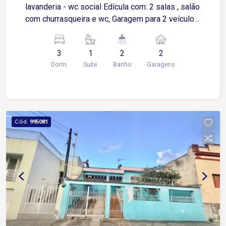
lavanderia - wc social Edícula com: 2 salas , salão
com churrasqueira e wc, Garagem para 2 veículos
cobertas
3
1
2
2
Dorm.
Suite
Banho
Garagens
Cód.
995081