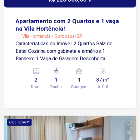
Apartamento com 2 Quartos e 1 vaga
na Vila Hortência!
Vila Hortência - Sorocaba/SP
Características do Imóvel: 2 Quartos Sala de
Estar Cozinha com gabinete e armários 1
Banheiro 1 Vaga de Garagem Descoberta
Localização Privilegiada Fácil acesso à Av. São
Paulo e ao Centro de Sorocaba Próximo a
2
1
1
87 m²
supermercados, farmácias e diversos comércios
Dorm.
Banho
Garagem
A. Útil
da região
Cód.
507671