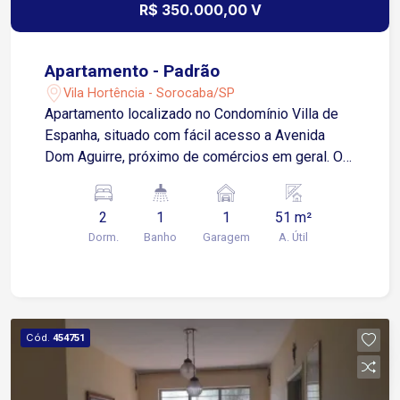
R$ 350.000,00 V
Apartamento - Padrão
Vila Hortência - Sorocaba/SP
Apartamento localizado no Condomínio Villa de
Espanha, situado com fácil acesso a Avenida
Dom Aguirre, próximo de comércios em geral. O
imóvel possui sala dois ambientes, sacada,
cozinha com armários, 2 dormitórios, banheiro
2
1
1
51 m²
social, área de serviço e 1 vaga de garagem
Dorm.
Banho
Garagem
A. Útil
descoberta. O condomínio conta com área de
lazer completa e portaria 24 horas. Agende já sua
visita!
Cód.
454751