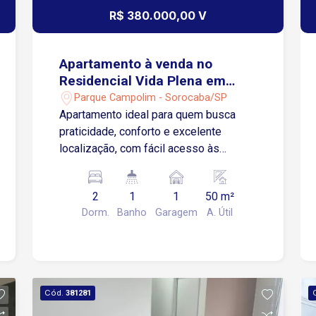
R$ 380.000,00 V
Apartamento à venda no
Residencial Vida Plena em
Sorocaba/SP
Parque Campolim - Sorocaba/SP
Apartamento ideal para quem busca
praticidade, conforto e excelente
localização, com fácil acesso às
principais vias da região. Localizado a
poucos metros do Shopping Iguatemi
2
1
1
50 m²
Esplanada, próximo ao Carrefour e ao
Dorm.
Banho
Garagem
A. Útil
Tauste Supermercados, com fácil
acesso à Rodovia Raposo Tavares e à
Avenida Gisele Constantino, que liga
Sorocaba a Votorantim. Sobre o
apartamento: 2 quartos, sendo 1 com
Cód.
381281
armários Sala 2 ambientes com painel