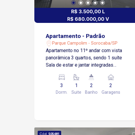
R$ 3.500,00 L
R$ 680.000,00 V
Apartamento - Padrão
Parque Campolim - Sorocaba/SP
Apartamento no 11º andar com vista
panorâmica 3 quartos, sendo 1 suíte
Sala de estar e jantar integradas
Varanda gourmet Cozinha integrada 2
vagas de garagem Localização
3
1
2
2
privilegiada no Campolim Próximo aos
Dorm.
Suite
Banho
Garagens
melhores comércios, serviços,
supermercados, restaurantes e escolas
da região Aproximadamente 5 minutos
da Rodovia Raposo Tavares
Aproximadamente 6 minutos da
Avenida 31 de Março Localizado em
Cód.
505481