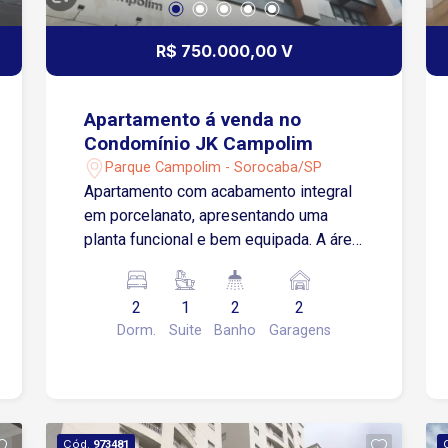
R$ 750.000,00 V
Apartamento á venda no
Condomínio JK Campolim
Parque Campolim - Sorocaba/SP
Apartamento com acabamento integral
em porcelanato, apresentando uma
planta funcional e bem equipada. A área
íntima conta com 2 dormitórios, sendo
1 suíte, ambos com armários
2
1
2
2
planejados, painel de TV e espelhos. A
Dorm.
Suite
Banho
Garagens
zona social é composta por uma sala
ampla para 2 ambientes (estar, jantar e
TV), equipada com luminárias e sacada.
A cozinha é completa, incluindo
armários, gabinete de pia, coifa e
Cód.
973481