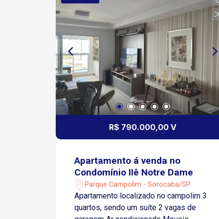
frente ao Shopping Iguatemi Esplanada,
oferece conveniência, mobilidade e
acesso rápido a uma ampla variedade
de comércios e serviços Condomínio
conta com: Portaria 24 horas Piscina
Academia Salão de festas Quadra
poliesportiva Será concluído a
instalação do piso nos dormitórios, a
pintura e os serviços elétricos.
R$ 790.000,00 V
Apartamento á venda no
Condomínio IIê Notre Dame
Parque Campolim - Sorocaba/SP
Apartamento localizado no campolim 3
quartos, sendo um suíte 2 vagas de