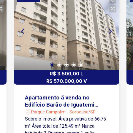
cooktop, integrada a uma área de
serviço com lavanderia e armários. O
imóvel dispõe ainda de banheiro social,
lavabo e 2 vagas de garagem cobertas.
R$ 3.500,00 L
R$ 570.000,00 V
Apartamento á venda no
Edifício Barão de Iguatemi
Residencial Club -
Parque Campolim - Sorocaba/SP
Sorocaba/SP
Sobre o imóvel: Área privativa de 66,75
m² Área total de 125,49 m² Nunca