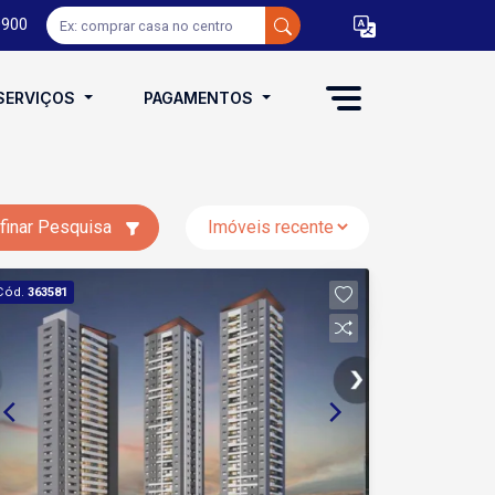
0900
SERVIÇOS
PAGAMENTOS
finar Pesquisa
Cód.
363581