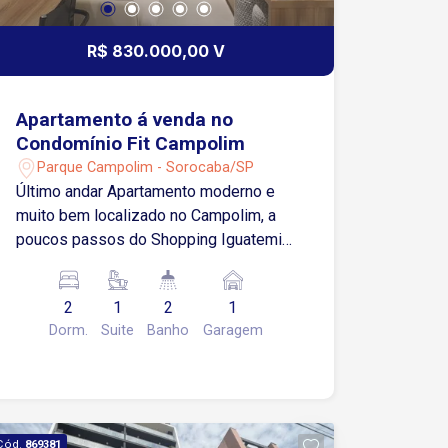
R$ 830.000,00 V
Apartamento á venda no
Condomínio Fit Campolim
Parque Campolim - Sorocaba/SP
Último andar Apartamento moderno e
muito bem localizado no Campolim, a
poucos passos do Shopping Iguatemi
Esplanada e do Parque Campolim 63m²
bem distribuídos 2 quartos(sendo 1
2
1
2
1
suíte) 2 banheiros 1 vaga de garagem
Dorm.
Suite
Banho
Garagem
Varanda integrada à sala Ar
condicionado Armários na cozinha
Armários no quarto Vista livre (frente
para o shopping e parque) Último andar
(17º andar) - mais privacidade e
Cód.
869381