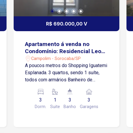
R$ 690.000,00 V
Apartamento á venda no
Condomínio: Residencial Leon
D`Oro
Campolim - Sorocaba/SP
A poucos metros do Shopping Iguatemi
Esplanada. 3 quartos, sendo 1 suíte,
todos com armários Banheiro de
serviço 3 vagas Ampla cozinha Ar
condicionado Área de serviço Armários
3
1
3
3
na cozinha Armários no quarto
Dorm.
Suite
Banho
Garagens
Churrasqueira Varanda Condomínio
completo, com elevador e vaga coberta