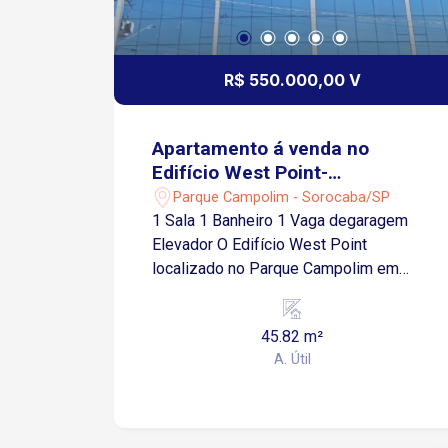
R$ 550.000,00 V
Apartamento á venda no
Edifício West Point-
Sorocaba/SP
Parque Campolim - Sorocaba/SP
1 Sala 1 Banheiro 1 Vaga degaragem
Elevador O Edifício West Point
localizado no Parque Campolim em
Sorocaba é um prédio comercial que
abriga principalmente salas e conjuntos
45.82 m²
comerciais, além de estruturas de
A. Útil
apoio corporativo e serviços variados.