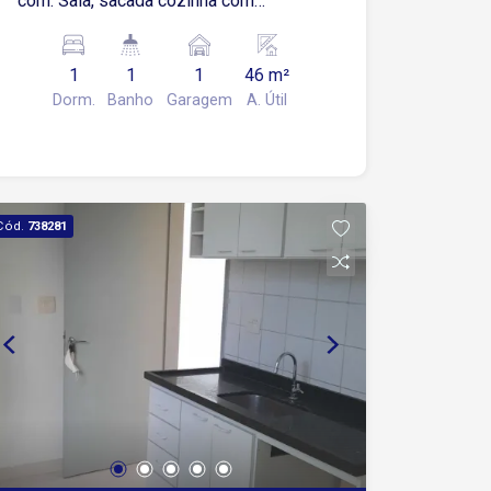
com: Sala, sacada cozinha com
armários, fogão, geladeira 1 quarto com
armários Banheiro 1 vaga de garagem
1
1
1
46 m²
coberta
Dorm.
Banho
Garagem
A. Útil
Cód.
738281