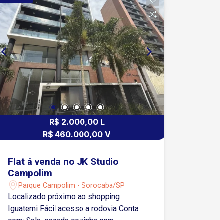
silêncio Sol da manhã (mais conforto
térmico) Apartamento bem iluminado e
arejado Torre única Academia Piscina 2
elevadores 5 minutos a pé do shopping
5 minutos a pé do parque Região mais
valorizada de Sorocaba Venda com
porteira fechada(com móveis e itens
inclusos)
R$ 2.000,00 L
R$ 460.000,00 V
Flat á venda no JK Studio
Campolim
Parque Campolim - Sorocaba/SP
Localizado próximo ao shopping
Iguatemi Fácil acesso a rodovia Conta