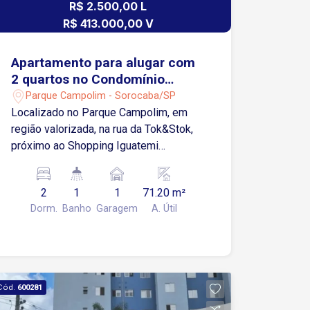
R$ 2.500,00 L
R$ 413.000,00 V
Apartamento para alugar com
2 quartos no Condomínio
Palácio San Marco
Parque Campolim - Sorocaba/SP
Localizado no Parque Campolim, em
região valorizada, na rua da Tok&Stok,
próximo ao Shopping Iguatemi
Esplanada e com fácil acesso à
Rodovia Raposo Tavares. Sobre o
2
1
1
71.20 m²
apartamento: 2 quartos Sala integrada
Dorm.
Banho
Garagem
A. Útil
de TV e jantar, com sofá de couro
Cozinha com armários, fogão, pia e
mesa com 4 cadeiras Lavanderia com
máquina de lavar Banheiro social
Varanda garden, ideal para pets 1 vaga
Cód.
600281
de garagem Condomínio com lazer: