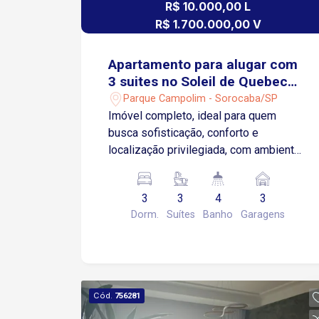
R$ 10.000,00 L
R$ 1.700.000,00 V
Apartamento para alugar com
3 suites no Soleil de Quebec
em Sorocaba/SP
Parque Campolim - Sorocaba/SP
Imóvel completo, ideal para quem
busca sofisticação, conforto e
localização privilegiada, com ambientes
amplos e totalmente equipados. Sobre
o apartamento: 3 suítes com planejados
3
3
4
3
1 adaptada como escritório 1 suíte
Dorm.
Suítes
Banho
Garagens
master com closet Banheiros com
planejados e box Sala 2 ambientes
Varanda gourmet fechada em vidro com
tela de proteção Lavabo Ar-
condicionado Cozinha completa com
Cód.
756281
planejados e eletrodomésticos Área de