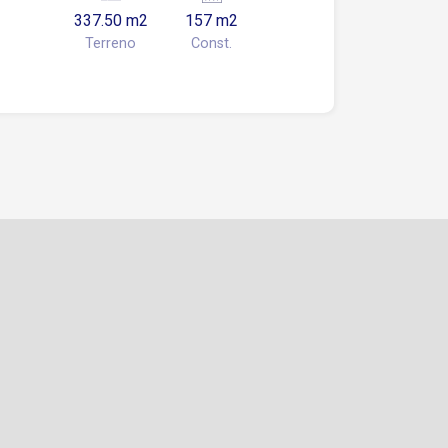
337.50 m2
157 m2
Terreno
Const.