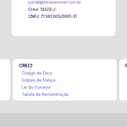
portal@emaximovel.com.br
Creci: 14523-J
CNPJ: 71.561.005/0001-31
CRECI
Código de Ética
Golpes de Fiança
Lei do Corretor
Tabela de Remuneração