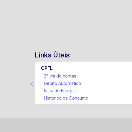
Links Úteis
CPFL
2ª via de contas
Débito Automático
Falta de Energia
Histórico de Consumo