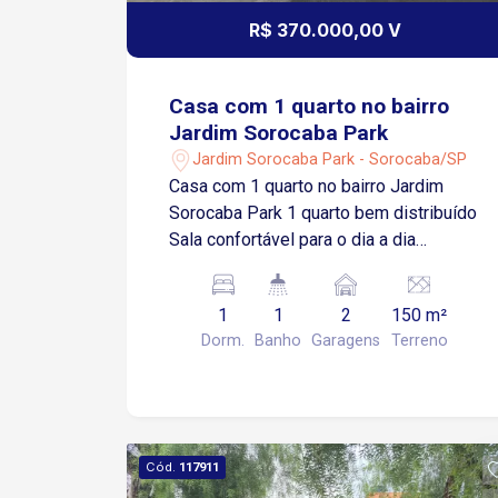
R$ 370.000,00 V
Casa com 1 quarto no bairro
Jardim Sorocaba Park
Jardim Sorocaba Park - Sorocaba/SP
Casa com 1 quarto no bairro Jardim
Sorocaba Park 1 quarto bem distribuído
Sala confortável para o dia a dia
Cozinha funcional Quintal amplo, ideal
para lazer ou uso versátil Garagem com
1
1
2
150 m²
capacidade para até 2 veículos Imóvel
Dorm.
Banho
Garagens
Terreno
prático, ideal para quem busca
comodidade e bom aproveitamento dos
espaços Localização Localizado em
bairro com fácil acesso às principais
vias da zona norte Aproximadamente 3
Cód.
117911
minutos da Avenida Ipanema Cerca de