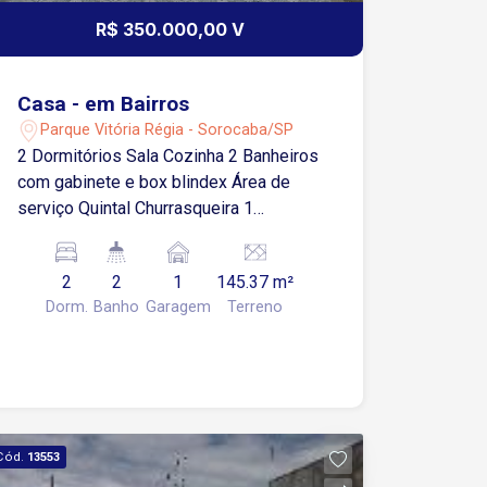
R$ 350.000,00 V
Casa - em Bairros
Parque Vitória Régia - Sorocaba/SP
2 Dormitórios Sala Cozinha 2 Banheiros
com gabinete e box blindex Área de
serviço Quintal Churrasqueira 1
Garagem coberta Estuda proposta e
permuta.
2
2
1
145.37 m²
Dorm.
Banho
Garagem
Terreno
Cód.
13553