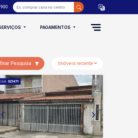
0900
SERVIÇOS
PAGAMENTOS
finar Pesquisa
Cód.
023471