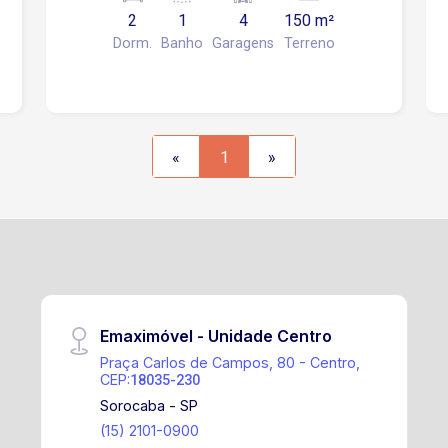
descobertas Estuda propostas!
2
1
4
150 m²
Dorm.
Banho
Garagens
Terreno
«
1
»
Emaximóvel - Unidade Centro
Praça Carlos de Campos, 80 - Centro,
CEP:
18035-230
Sorocaba - SP
(15) 2101-0900