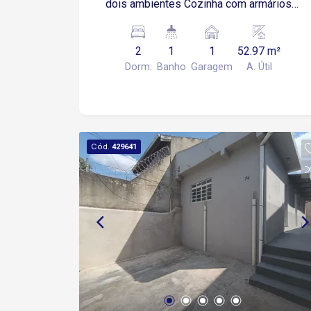
dois ambientes Cozinha com armários
Área de serviço 2 dormitórios Banheiro
social 1 vaga de garagem coberta
2
1
1
52.97 m²
Dorm.
Banho
Garagem
A. Útil
Cód.
429641