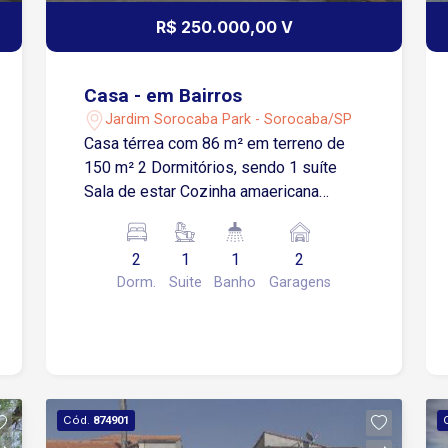
R$ 250.000,00 V
Casa - em Bairros
Jardim Sorocaba Park - Sorocaba/SP
Casa térrea com 86 m² em terreno de
150 m² 2 Dormitórios, sendo 1 suíte
Sala de estar Cozinha amaericana
Banheiro Área de serviço 2 Vagas de
garagem cobertas
2
1
1
2
Dorm.
Suite
Banho
Garagens
Cód.
874901