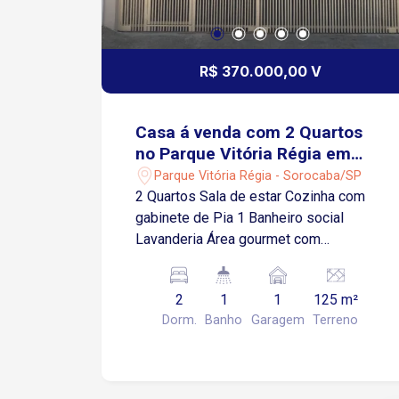
R$ 370.000,00 V
Casa á venda com 2 Quartos
no Parque Vitória Régia em
Sorocaba-SP
Parque Vitória Régia - Sorocaba/SP
2 Quartos Sala de estar Cozinha com
gabinete de Pia 1 Banheiro social
Lavanderia Área gourmet com
churrasqueira 1 Vaga de garagem
Coberta
2
1
1
125 m²
Dorm.
Banho
Garagem
Terreno