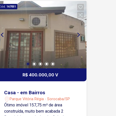
Cód.
167051
R$ 400.000,00 V
Casa - em Bairros
Parque Vitória Régia - Sorocaba/SP
Ótimo imóvel 157,75 m² de área
construída, muito bem acabada 2