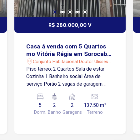
R$ 280.000,00 V
Casa á venda com 5 Quartos
mo Vitória Régia em Sorocaba-
SP
Conjunto Habitacional Doutor Ulisses
Guimarães - Sorocaba/SP
Piso térreo: 2 Quartos Sala de estar
Cozinha 1 Banheiro social Área de
serviço Porão 2 vagas de garagem
cobertas Piso superior: 3 Quartos Sala
com sacada 1 Banheiro social
5
2
2
137.50 m²
Localização: Próximo a supermercados,
Dorm.
Banho
Garagens
Terreno
padaria, restaurantes, escola e
comércios em geral