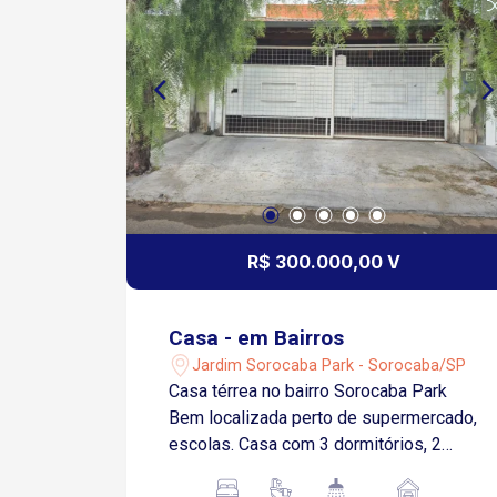
5 minutos da Avenida Itavuvu
Aproximadamente 10 minutos do
Shopping Cidade Sorocaba Fácil
acesso ao Centro em cerca de 15
minutos Região com boa infraestrutura,
próxima a supermercados, escolas,
farmácias e comércios locais
Transporte público nas proximidades,
facilitando a rotina diária Ótima opção
para quem busca praticidade em imóvel
R$ 300.000,00 V
para aluguel
Casa - em Bairros
Jardim Sorocaba Park - Sorocaba/SP
Casa térrea no bairro Sorocaba Park
Bem localizada perto de supermercado,
escolas. Casa com 3 dormitórios, 2
banheiros, sala, copa e cozinha,