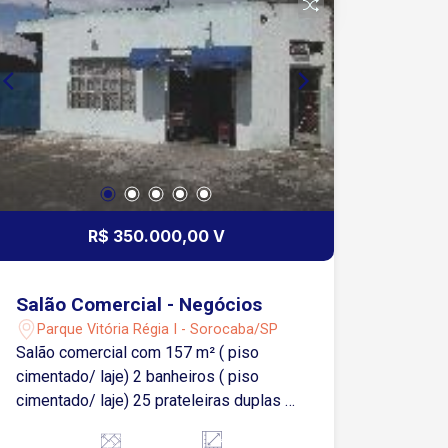
R$ 350.000,00 V
Salão Comercial - Negócios
Parque Vitória Régia I - Sorocaba/SP
Salão comercial com 157 m² ( piso
cimentado/ laje) 2 banheiros ( piso
cimentado/ laje) 25 prateleiras duplas 5
freezer 1 balcão de doces 1 caixa