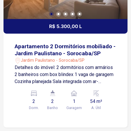
comércios supermercados farmácias e
conveniências Condomínio com: Portaria 24
horas proporcionando segurança e controle de
acesso Salão de festas Espaço gourmet com
R$ 5.300,00 L
churrasqueira Agende sua visita!
Apartamento 2 Dormitórios mobiliado -
Jardim Paulistano - Sorocaba/SP
Jardim Paulistano - Sorocaba/SP
Detalhes do imóvel: 2 dormitórios com armários
2 banheiros com box blindex 1 vaga de garagem
Cozinha planejada Sala integrada com ar-
condicionado Área de serviço Acabamento
moderno com ar condicionado e armários
2
2
1
54 m²
embutidos nos principais ambientes Localização:
Dorm.
Banho
Garagem
A. Útil
Está em uma das regiões mais valorizadas e
centrais da cidade. A poucos metros da Avenida
Barão de Tatuí, o endereço oferece fácil acesso
ao centro da cidade, além de estar próximo a