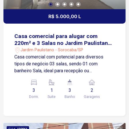
R$ 5.000,00 L
Casa comercial para alugar com
220m² e 3 Salas no Jardim Paulistano
em Sorocaba/SP
Jardim Paulistano - Sorocaba/SP
Casa comercial com potencial para diversos
tipos de negócio 03 salas, sendo 01 com
banheiro Sala, ideal para recepção ou
atendimento ao público Sala de jantar que pode
ser convertida em sala administrativa ou de
3
1
3
2
reuniões Cozinha funcional com possibilidade de
Dorm.
Suite
Banho
Garagens
apoio operacional 02 banheiros internos, bem
distribuídos Área de luz, proporcionando
ventilação e iluminação natural Área externa com
quintal, oferecendo versatilidade de uso 01
banheiro externo e 01 quarto de apoio Edícula
Cód.