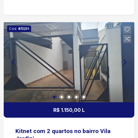
Quartos totalmente planejados Cozinha completa
com armários Área de serviço ampla Garagem: 2
vagas cobertas Condomínio: Portaria Salão de
festas Imóvel ideal para quem busca praticidade,
Cód.
872231
conforto e fácil acesso às principais regiões da
cidade. Agende sua visita!
R$ 1.150,00 L
Kitnet com 2 quartos no bairro Vila