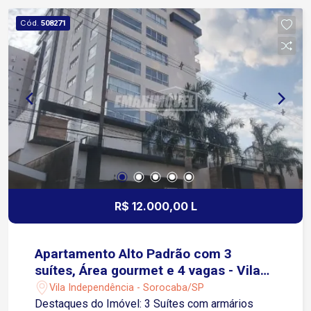
importantes vias como a Avenida Washington
Cód.
508271
Luiz, Avenida Antônio Carlos Comitre e Rodovia
Raposo Tavares (SP-270). A região conta com
ampla infraestrutura de serviços, incluindo
escolas, farmácias, padarias, supermercados,
academias, restaurantes e bancos, além de estar
a poucos minutos do Campolim, Shopping
Iguatemi Esplanada e principais polos comerciais
da cidade. Agende já sua visita
R$ 12.000,00 L
Apartamento Alto Padrão com 3
suítes, Área gourmet e 4 vagas - Vila
Independência
Vila Independência - Sorocaba/SP
Destaques do Imóvel: 3 Suítes com armários