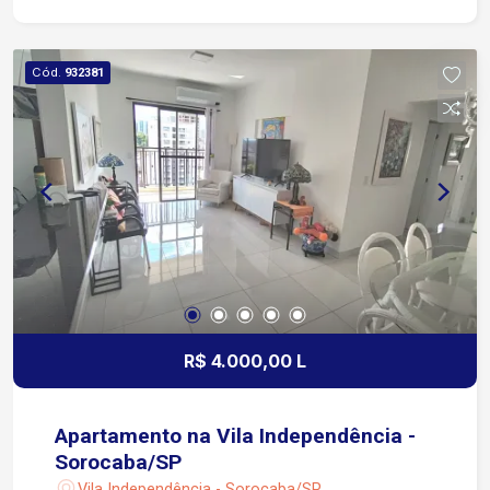
Aproximadamente 2 minutos da Avenida General
Carneiro Cerca de 5 minutos da Avenida
Washington Luiz Aproximadamente 6 minutos da
Cód.
932381
Rodovia Raposo Tavares Fácil acesso ao Centro
em cerca de 10 minutos Região próxima a
supermercados, escolas, farmácias, padarias,
restaurantes e diversos serviços
R$ 4.000,00 L
Apartamento na Vila Independência -
Sorocaba/SP
Vila Independência - Sorocaba/SP