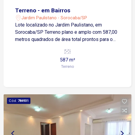
Terreno - em Bairros
Jardim Paulistano - Sorocaba/SP
Lote localizado no Jardim Paulistano, em
Sorocaba/SP Terreno plano e amplo com 587,00
metros quadrados de área total prontos para o
seu investimento. Região dispõe de
diversidades de restaurantes, escolas,
587 m²
comércios, próximo ao shopping ciane. O terreno
Terreno
fica a meia quadra do Colégio Salesiano e da Av.
Robert Kennedy e a um quarteirão do SESI, a 2
minutos da Avenida Pres. Juscelino Kubitschek
de Oliveira
Cód.
784931