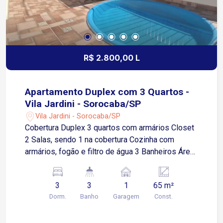
R$ 2.800,00 L
Apartamento Duplex com 3 Quartos -
Vila Jardini - Sorocaba/SP
Vila Jardini - Sorocaba/SP
Cobertura Duplex 3 quartos com armários Closet
2 Salas, sendo 1 na cobertura Cozinha com
armários, fogão e filtro de água 3 Banheiros Área
de Serviço Churrasqueira privativa Piscina
privativa 1 Vaga de garagem coberta Condomínio
3
3
1
65 m²
oferece portaria 24 horas e portão eletrônico.
Dorm.
Banho
Garagem
Const.
Localizado na Vila Jardini, um dos bairros mais
tradicionais da Zona Oeste de Sorocaba. O