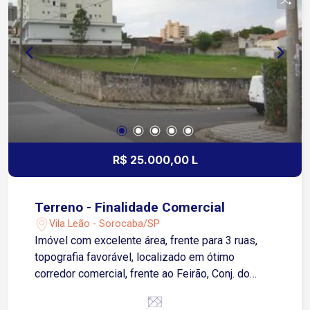
deslocamento para diversos pontos da cidade. O
condomínio é de alto padrão e conta com portaria
com controle de acesso, academia, salão de
festas, spa, terraço zen e rooftop com vista
aérea. Agende já sua visita!
R$ 25.000,00 L
Terreno - Finalidade Comercial
Vila Leão - Sorocaba/SP
Imóvel com excelente área, frente para 3 ruas,
topografia favorável, localizado em ótimo
corredor comercial, frente ao Feirão, Conj. do
SESI Teatro, Colégio Salesiano, Fórum e cartório
Eleitoral e bairros nobres da cidade. Ideal para