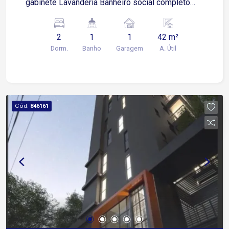
gabinete Lavanderia Banheiro social completo
com armário e box blindex 1 vaga de garagem
coberta Condomínio Campo de futebol para lazer
2
1
1
42 m²
Portaria 24 horas para segurança e controle de
Dorm.
Banho
Garagem
A. Útil
acesso Localização Próximo à Avenida General
Carneiro Fácil acesso ao centro da cidade Região
com ampla oferta de comércios e serviços
essenciais
Cód.
846161