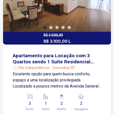
R$ 3.500,00
R$ 3.100,00 L
Apartamento para Locação com 3
Quartos sendo 1 Suíte Residencial
Solar do Visconde
Vila Independência - Sorocaba/SP
Excelente opção para quem busca conforto,
espaço e uma localização privilegiada.
Localizado a poucos metros da Avenida General
Carneiro, com fácil acesso à Avenida Barão de
Tatuí e a menos de 10 minutos do Centro de
3
1
2
2
Sorocaba. Sobre o imóvel: Sala de estar Sala de
Dorm.
Suite
Banho
Garagens
jantar Sacada espaçosa 3 Quartos, sendo 1 suíte