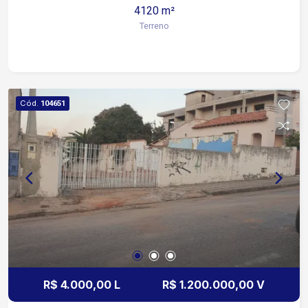
4120 m²
Beach Tennis, instalação de armazém de material
Terreno
básico de construção e muito mais.
Cód.
104651
R$ 4.000,00 L
R$ 1.200.000,00 V