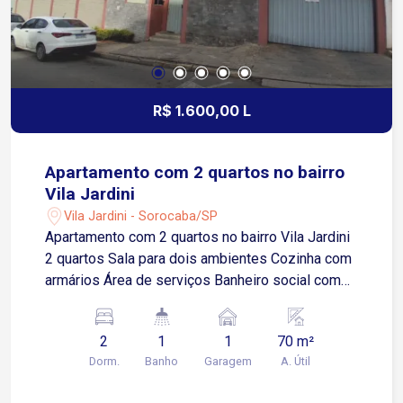
R$ 1.600,00 L
Apartamento com 2 quartos no bairro
Vila Jardini
Vila Jardini - Sorocaba/SP
Apartamento com 2 quartos no bairro Vila Jardini
2 quartos Sala para dois ambientes Cozinha com
armários Área de serviços Banheiro social com
box em acrílico 1 vaga de garagem coberta
Imóvel funcional e bem distribuído, ideal para
2
1
1
70 m²
quem busca conforto e praticidade no dia a dia
Dorm.
Banho
Garagem
A. Útil
Localização Localizado na Vila Jardini, bairro
tradicional e valorizado de Sorocaba