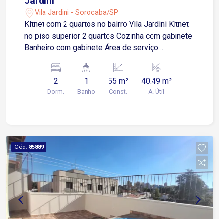
Jardini
Vila Jardini - Sorocaba/SP
Kitnet com 2 quartos no bairro Vila Jardini Kitnet
no piso superior 2 quartos Cozinha com gabinete
Banheiro com gabinete Área de serviço
Localização: Fácil acesso à Av. Washington Luiz
A poucos metros da Rua Visconde do Rio Branco
2
1
55 m²
40.49 m²
Próximo à Av. General Carneiro Região
Dorm.
Banho
Const.
A. Útil
privilegiada e bem servida de comércio e
transporte
Cód.
85889