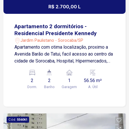
R$ 2.700,00 L
Apartamento 2 dormitórios -
Residencial Presidente Kennedy
Jardim Paulistano - Sorocaba/SP
Apartamento com otima localização, proximo a
Avenida Barão de Tatui, facil acesso ao centro da
cidade de Sorocaba, Hospital, Hipermercados,
Restaurantes e de facil acesso a muitos pontos
da cidade de Sorocaba. 2 dormitórios 2 banheiros
2
2
1
56.56 m²
Sala Cozinha equipada com ármarios Cooktop e
Dorm.
Banho
Garagem
A. Útil
coifa 1 Vaga de garagem coberta O imóvel está a
apenas 5 minutos do centro da cidade,
oferecendo fácil acesso a todas as
comodidades urbanas. Além disso, fica a menos
de 2 minutos da Avenida Barão de Tatuí, uma das
Cód.
556061
principais vias da região, facilitando o