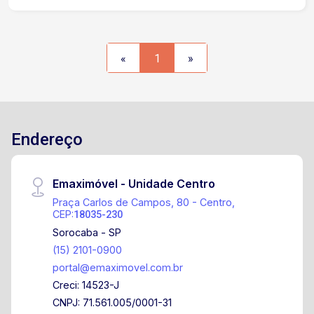
condomínio está próximo à Avenida General
Carneiro, proporcionando fácil deslocamento para
diversas regiões da cidade. Em
aproximadamente 5 minutos é possível chegar
«
1
»
ao Centro de Sorocaba. A localização oferece
ampla infraestrutura, com supermercados,
farmácias, escolas, academias, restaurantes,
bancos e diversas opções de comércio e
serviços no entorno. Entre em contato e agende
Endereço
sua visita !
Emaximóvel - Unidade Centro
Praça Carlos de Campos, 80 - Centro,
CEP:
18035-230
Sorocaba - SP
(15) 2101-0900
portal@emaximovel.com.br
Creci: 14523-J
CNPJ: 71.561.005/0001-31