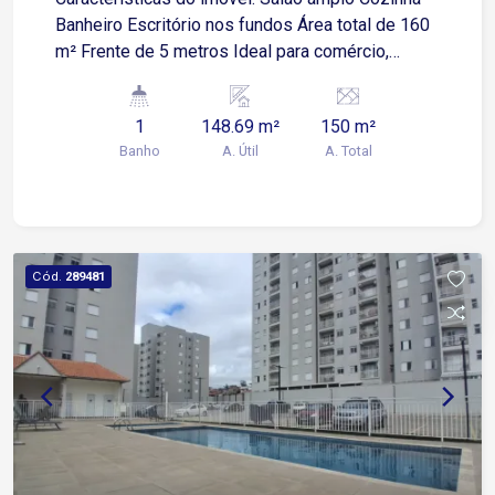
Banheiro Escritório nos fundos Área total de 160
m² Frente de 5 metros Ideal para comércio,
escritório, loja, prestadores de serviço e diversas
atividades. Localização estratégica, na Avenida
1
148.69 m²
150 m²
Itavuvu, com intenso fluxo de veículos e
Banho
A. Útil
A. Total
pedestres, cercado por comércios,
supermercados, farmácias, bancos, escolas e
diversos serviços, garantindo excelente
visibilidade e fácil acesso para clientes e
colaboradores.
Cód.
289481