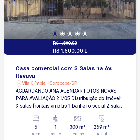
R$ 1.800,00
R$ 1.600,00 L
Casa comercial com 3 Salas na Av.
Itavuvu
Vila Olímpia - Sorocaba/SP
AGUARDANDO ANA AGENDAR FOTOS NOVAS
PARA AVALIAÇÃO 21/05 Distribuição do imóvel:
3 salas frontais amplas 1 banheiro social 2 salas
nos fundos (ideais para arquivos ou depósitos)
Varanda Lavanderia Sem garagem Localização
5
1
300 m²
269 m²
privilegiada: Situada na Avenida Itavuvu, uma das
Dorm.
Banho
Terreno
A. Útil
principais vias da cidade, com fácil acesso a