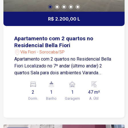
R$ 2.200,00 L
Apartamento com 2 quartos no
Residencial Bella Fiori
Vila Fiori - Sorocaba/SP
Apartamento com 2 quartos no Residencial Bella
Fiori Localizado no 7º andar (último andar) 2
quartos Sala para dois ambientes Varanda
gourmet Cozinha com armário planejado
integrada à área de serviços Banheiro social 1
2
1
1
47 m²
vaga de garagem descoberta Localização
Dorm.
Banho
Garagem
A. Útil
Localizado em região com excelente
infraestrutura e fácil acesso às principais vias da
zona norte de Sorocaba Aproximadamente 4
minutos da Avenida José Joaquim de Lacerda
Menos de 1 km da Avenida Itavuvu Cerca de 5