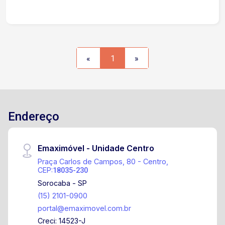
diversas regiões e alto fluxo de pessoas e
veículos. Entre em contato e agende uma visita. O
espaço certo para o seu negócio está aqui!
«
1
»
Endereço
Emaximóvel - Unidade Centro
Praça Carlos de Campos, 80 - Centro,
CEP:
18035-230
Sorocaba - SP
(15) 2101-0900
portal@emaximovel.com.br
Creci: 14523-J