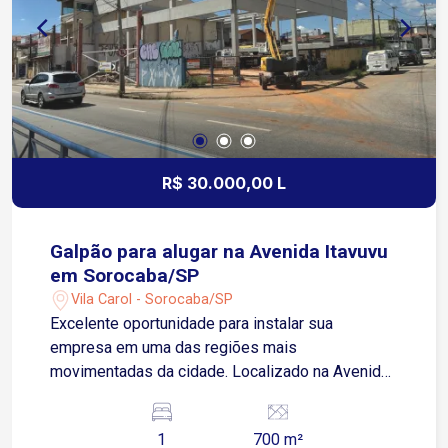
deste ponto comercial.
R$ 30.000,00 L
Galpão para alugar na Avenida Itavuvu
em Sorocaba/SP
Vila Carol - Sorocaba/SP
Excelente oportunidade para instalar sua
empresa em uma das regiões mais
movimentadas da cidade. Localizado na Avenida
Itavuvu, em ponto estratégico com grande fluxo
de veículos e pedestres, proporcionando alta
1
700 m²
visibilidade para o seu negócio. Diferenciais do