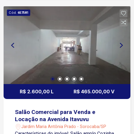
Avenida Pereira da Silva 11 minutos da Avenida
São Paulo O condomínio conta com: Piscina
Cód.
657581
adulto e infantil Mini mercado Academia
Playground Espaço gourmet Portaria Ótima
opção para quem procura um apartamento térreo
com quintal e boa localização em Sorocaba!
R$ 2.600,00 L
R$ 465.000,00 V
Salão Comercial para Venda e
Locação na Avenida Itavuvu
Jardim Maria Antônia Prado - Sorocaba/SP
Características do imóvel: Salão amplo Cozinha