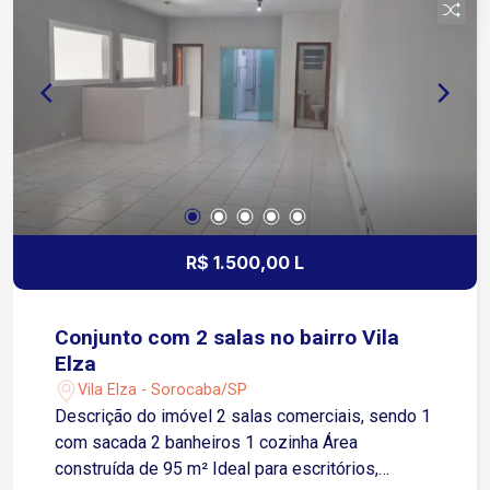
dia muito mais prático. Também está próximo da
Rua Paes de Linhares. Condomínio oferece:
Portaria 24 horas com controle de acesso
Monitoramento por câmeras de segurança
Portões eletrônicos automatizados Elevadores
em todos os blocos Vagas de garagem para
carros e motos Piscina adulto e infantil Espaço
gourmet com churrasqueira Salão de festas
Academia equipada Playground para crianças
Espaço fitness ao ar livre Agende já sua visita!
R$ 1.500,00 L
Conjunto com 2 salas no bairro Vila
Elza
Vila Elza - Sorocaba/SP
Descrição do imóvel 2 salas comerciais, sendo 1
com sacada 2 banheiros 1 cozinha Área
construída de 95 m² Ideal para escritórios,