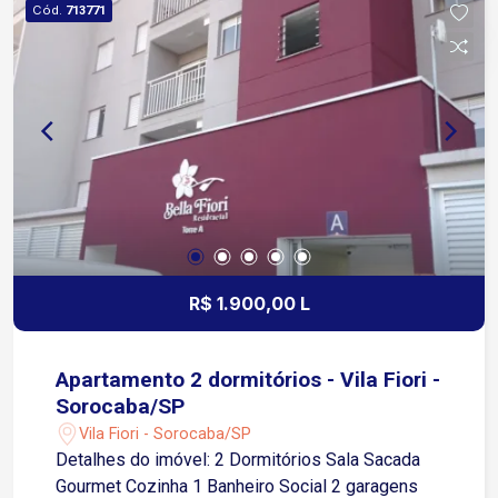
Cód.
713771
minutos da Avenida Ipanema Aproximadamente
10 minutos da Avenida Dom Aguirre Fácil acesso
ao Shopping Cidade Sorocaba Próximo a
supermercados, farmácias, escolas, academias,
padarias, restaurantes e diversos comércios e
serviços Transporte público nas proximidades
Condomínio Portaria 24 horas Piscinas adulto e
infantil Salão de festas Espaço gourmet
Playground Academia
R$ 1.900,00 L
Apartamento 2 dormitórios - Vila Fiori -
Sorocaba/SP
Vila Fiori - Sorocaba/SP
Detalhes do imóvel: 2 Dormitórios Sala Sacada
Gourmet Cozinha 1 Banheiro Social 2 garagens