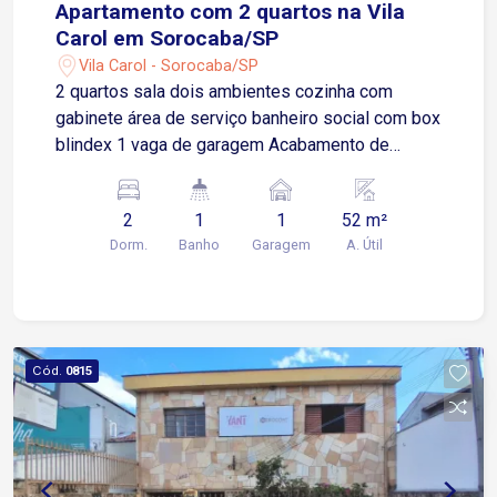
Apartamento com 2 quartos na Vila
Carol em Sorocaba/SP
Vila Carol - Sorocaba/SP
2 quartos sala dois ambientes cozinha com
gabinete área de serviço banheiro social com box
blindex 1 vaga de garagem Acabamento de
qualidade, todo em piso porcelanato. O
condomínio oferece total infraestrutura e área de
2
1
1
52 m²
lazer com playground e quadra poliesportiva.
Dorm.
Banho
Garagem
A. Útil
Localizado na Av. Atanázio Soares, à menos de
10 minutos do centro comercial de Sorocaba,
próximo à Avenida Itavuvu, região com toda
infraestrutura de comércios e serviços.
Cód.
0815