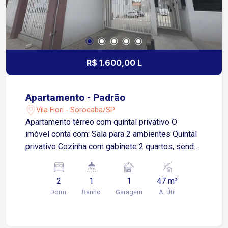
R$ 1.600,00 L
Apartamento - Padrão
Vila Fiori - Sorocaba/SP
Apartamento térreo com quintal privativo O
imóvel conta com: Sala para 2 ambientes Quintal
privativo Cozinha com gabinete 2 quartos, sendo
1 com acesso a um pequeno quintal Banheiro
social 1 vaga de garagem descoberta Situado no
2
1
1
47 m²
Vila Fiori, no Bella Fiori Residencial, com fácil
Dorm.
Banho
Garagem
A. Útil
acesso às principais vias de Sorocaba: 1 minuto
da Avenida Itavuvu 6 minutos da Avenida Dom
Aguirre e Avenida General Osório 9 minutos da