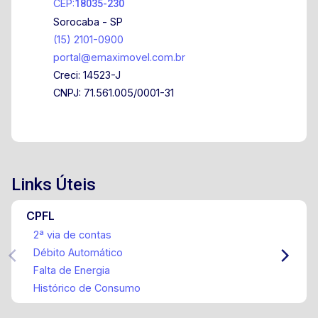
CEP:
18035-230
Pista de caminhada Piscinas adulto e infantil
Sorocaba - SP
Espaço kids Ótima oportunidade! Agende já sua
(15) 2101-0900
visita e descubra todo o conforto e sofisticação
portal@emaximovel.com.br
deste imóvel!
Creci: 14523-J
CNPJ: 71.561.005/0001-31
Links Úteis
CPFL
2ª via de contas
Débito Automático
Falta de Energia
Histórico de Consumo