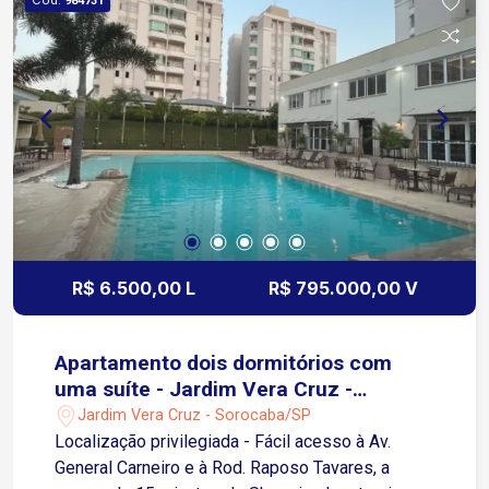
984731
Cruz 7 minutos da Rodovia Raposo Tavares, fácil
conexão com outras regiões da cidade e
logística facilitada
R$ 6.500,00 L
R$ 795.000,00 V
Apartamento dois dormitórios com
uma suíte - Jardim Vera Cruz -
Sorocaba/SP
Jardim Vera Cruz - Sorocaba/SP
Localização privilegiada - Fácil acesso à Av.
General Carneiro e à Rod. Raposo Tavares, a