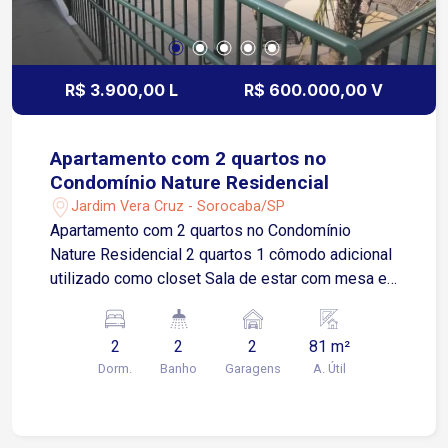
R$ 3.900,00 L
R$ 600.000,00 V
Apartamento com 2 quartos no
Condomínio Nature Residencial
Jardim Vera Cruz - Sorocaba/SP
Apartamento com 2 quartos no Condomínio
Nature Residencial 2 quartos 1 cômodo adicional
utilizado como closet Sala de estar com mesa e
acesso à varanda Cozinha com armários e pia
com triturador Área de serviços Banheiro social 2
2
2
2
81 m²
vagas de garagem cobertas Imóvel funcional,
Dorm.
Banho
Garagens
A. Útil
com ótimo aproveitamento de espaço, ideal para
quem busca conforto e praticidade no dia a dia
Localização Fácil acesso à Avenida General
Carneiro Rápido acesso à Rodovia Raposo