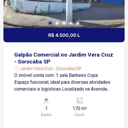
R$ 4.500,00 L
Galpão Comercial no Jardim Vera Cruz
- Sorocaba SP
Jardim Vera Cruz - Sorocaba/SP
O imóvel conta com: 1 sala Banheiro Copa
Espaço funcional, ideal para diversas atividades
comerciais e logísticas Localizado na Avenida
Salvador Milego, em uma região estratégica, com
rápido acesso a importantes avenidas e rodovias
1
170 m²
Distâncias aproximadas: 2 minutos da Avenida
Banho
Const.
General Carneiro 1 minuto da Avenida Santa Cruz
6 minutos da Avenida Washington Luiz 7 minutos