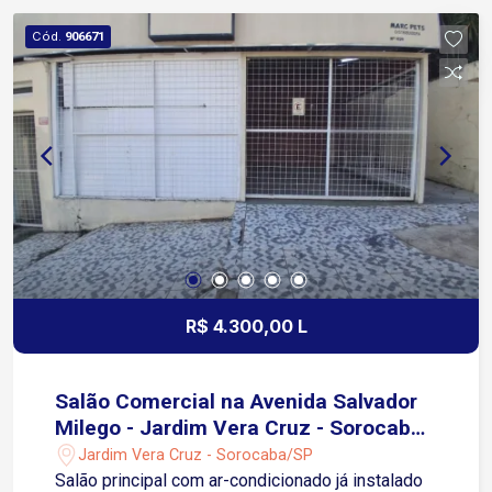
Tavares Aproximadamente 15 minutos do
Cód.
906671
Shopping Iguatemi Esplanada Região com ampla
infraestrutura Próximo a supermercados,
restaurantes, farmácias, bancos e diversos
comércios Excelente mobilidade para diferentes
pontos da cidade Ótima opção para quem busca
comodidade em imóvel para aluguel Condomínio
Portaria 24 horas 3 salões de festas Salão de
jogos Academia Churrasqueiras Espaço mulher e
sala de massagem Espaço zen Pista de
caminhada Piscinas adulto e infantil Espaço kids
R$ 4.300,00 L
Salão Comercial na Avenida Salvador
Milego - Jardim Vera Cruz - Sorocaba
SP
Jardim Vera Cruz - Sorocaba/SP
Salão principal com ar-condicionado já instalado