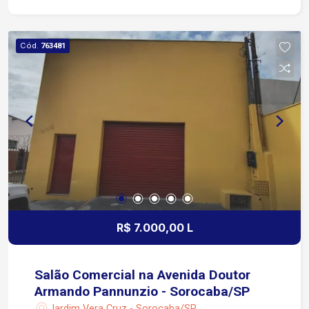
da Avenida Doutor Afonso Vergueiro 9 minutos
da Rodovia Raposo Tavares Galpão comercial de
esquina, com ótima visibilidade e fácil acesso às
Cód.
763481
principais vias da cidade.
R$ 7.000,00 L
Salão Comercial na Avenida Doutor
Armando Pannunzio - Sorocaba/SP
Jardim Vera Cruz - Sorocaba/SP