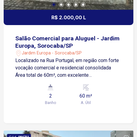
R$ 2.000,00 L
Salão Comercial para Aluguel - Jardim
Europa, Sorocaba/SP
Jardim Europa - Sorocaba/SP
Localizado na Rua Portugal, em região com forte
vocação comercial e residencial consolidada
Área total de 60m², com excelente
aproveitamento interno Conta com 2 banheiros e
copa, ideal para uso como restaurante,
2
60 m²
lanchonete, marmitaria ou similar, podendo ser
Banho
A. Útil
adaptado para outros segmentos comerciais
Acesso privilegiado: 1 minuto da Avenida
Armando Panunzio, via de grande fluxo e
comércio diversificado 2 minutos da Avenida
Américo de Carvalho 3 minutos da Avenida Santa
Cód.