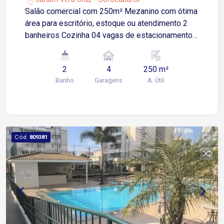
Salão comercial com 250m² Mezanino com ótima
área para escritório, estoque ou atendimento 2
banheiros Cozinha 04 vagas de estacionamento
em frente ao imóvel Fachada com ótima
visibilidade para exposição da marca Localização
2
4
250 m²
privilegiada na Avenida Doutor Armando
Banho
Garagens
A. Útil
Pannunzio A menos de 200 metros das Avenidas
Américo de Carvalho e Santa Cruz Apenas 4
minutos da Avenida Washington Luiz 5 minutos
da Rodovia Raposo Tavares 9 minutos da
Avenida Doutor Afonso Vergueiro Ideal para lojas,
Cód.
809381
escritórios, clínicas, academias, assistência
técnica, showroom, distribuidoras e diversos
tipos de negócio