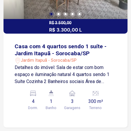
R$ 3.500,00
R$ 3.300,00 L
Casa com 4 quartos sendo 1 suíte -
Jardim Itapuã - Sorocaba/SP
Jardim Itapuã - Sorocaba/SP
Detalhes do imóvel: Sala de estar com bom
espaço e iluminação natural 4 quartos sendo 1
Suíte Cozinha 2 Banheiros sociais Área de
Serviço 3 Vagas de garagem descobertas Área
gourmet com churrasqueira Quintal Localização A
4
1
3
300 m²
apenas 3 minutos da Avenida Ipanema, uma das
Dorm.
Banho
Garagens
Terreno
principais vias da região, com ampla oferta de
comércios, serviços e transporte público A 7
minutos da Avenida Itavuvu, facilitando o acesso
a supermercados, escolas, farmácias e demais