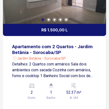
R$ 1.500,00 L
Apartamento com 2 Quartos - Jardim
Betânia - Sorocaba/SP
Jardim Betânia - Sorocaba/SP
Detalhes: 2 Quartos com armários Sala dois
ambientes com sacada Cozinha com armários,
forno e cooktop 1 Banheiro Social com box de
vidro Área de Serviço com armário 1 Vaga de
garagem coberta Localização: Aproximadamente
2
1
52.37 m²
3 minutos da Avenida Ipanema. Fácil acesso à
Dorm.
Banho
A. Útil
Avenida Itavuvu, uma das principais avenidas da
Zona Norte. Próximo aos bairros Jardim São