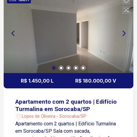
189371
grande movimento e ampla variedade de
comércios, restaurantes, supermercados e
serviços. A localização permite fácil acesso às
regiões norte e central da cidade, sendo uma
ótima escolha para quem busca praticidade e boa
conexão urbana. Entre em contato e agende uma
visita!
R$ 1.450,00 L
R$ 180.000,00 V
Apartamento com 2 quartos | Edifício
Turmalina em Sorocaba/SP
Lopes de Oliveira - Sorocaba/SP
Apartamento com 2 quartos | Edifício Turmalina
em Sorocaba/SP Sala com sacada,