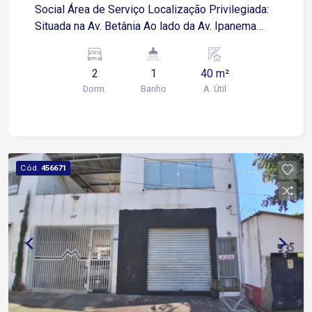
Social Área de Serviço Localização Privilegiada:
Situada na Av. Betânia Ao lado da Av. Ipanema
Próxima a mercados, farmácias, restaurantes e
comércios em geral Agende já sua visita e venha
2
1
40 m²
conhecer essa excelente oportunidade!
Dorm.
Banho
A. Útil
Cód.
456671