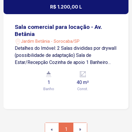
R$ 1.200,00 L
Sala comercial para locação - Av.
Betânia
Jardim Betânia - Sorocaba/SP
Detalhes do Imóvel: 2 Salas divididas por drywall
(possibilidade de adaptação) Sala de
Estar/Recepção Cozinha de apoio 1 Banheiro
Localização Privilegiada: Situada na Av. Betânia
Ao lado da Av. Ipanema Próxima a mercados,
1
40 m²
farmácias, restaurantes e comércios em geral
Banho
Const.
Região com grande fluxo de pessoas e excelente
visibilidade Agende já sua visita e venha
conhecer essa excelente oportunidade!
«
1
»