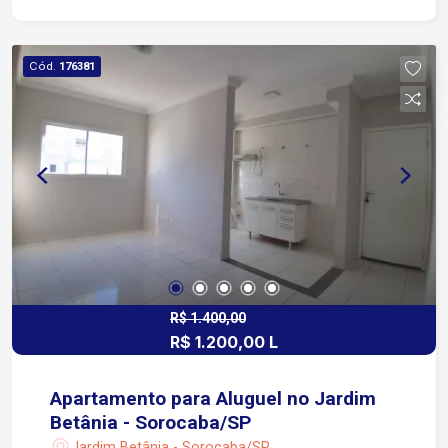
Bento e Parque Vitória Régia. Região com
supermercados, farmácias, escolas, postos de
combustível e diversas opções de comércio e
Cód.
176381
serviços. Entre em contato e agende sua visita!
R$ 1.400,00
R$ 1.200,00 L
Apartamento para Aluguel no Jardim
Betânia - Sorocaba/SP
Jardim Betânia - Sorocaba/SP