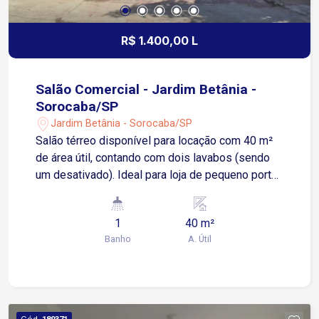
R$ 1.400,00 L
Salão Comercial - Jardim Betânia -
Sorocaba/SP
Jardim Betânia - Sorocaba/SP
Salão térreo disponível para locação com 40 m²
de área útil, contando com dois lavabos (sendo
um desativado). Ideal para loja de pequeno porte,
escritório, consultório ou prestação de serviços
que exija atendimento direto ao público.
1
40 m²
Localizado no bairro Jardim Betânia, o imóvel
Banho
A. Útil
está em uma via com bom fluxo e visibilidade,
próximo a comércios variados, pontos de ônibus
e opções de transporte público. Está a cerca de
15 minutos da Avenida Ipanema, uma das
principais vias da zona norte de Sorocaba, com
Cód.