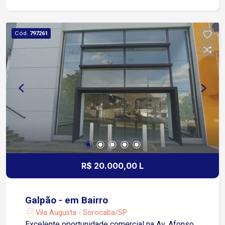
Afonso Vergueiro região estratégica com fácil
acesso às principais vias da cidade 2 minutos da
Avenida General Carneiro 5 minutos da Avenida
Cód.
797261
Barão de Tatuí 9 minutos da Avenida Dom Aguirre
Condomínio com salão de festas, espaço
gourmet e espaço Kids ideal para momentos de
lazer Portaria 24 horas oferecendo segurança e
controle de acesso
R$ 20.000,00 L
Galpão - em Bairro
Vila Augusta - Sorocaba/SP
Excelente oportunidade comercial na Av. Afonso