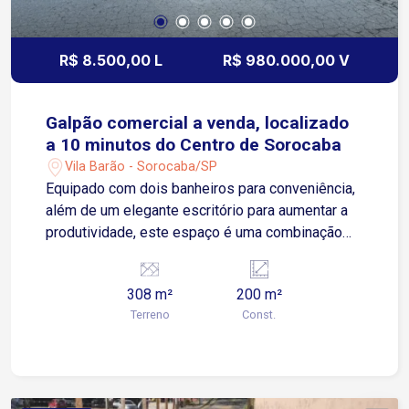
R$ 8.500,00 L
R$ 980.000,00 V
Galpão comercial a venda, localizado
a 10 minutos do Centro de Sorocaba
Vila Barão - Sorocaba/SP
Equipado com dois banheiros para conveniência,
além de um elegante escritório para aumentar a
produtividade, este espaço é uma combinação
perfeita de praticidade e estilo. Descubra o
equilíbrio perfeito entre espaço funcional e
308 m²
200 m²
design moderno neste galpão comercial
Terreno
Const.
renovado. Com um espaçoso mezanino que
oferece vistas panorâmicas, este local é ideal
para atender às suas necessidades de
armazenamento e escritório. Venha explorar este
ambiente versátil e transforme suas ideias em