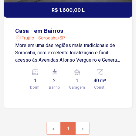
R$ 1.600,00 L
Casa - em Bairros
Trujillo - Sorocaba/SP
More em uma das regiões mais tradicionais de
Sorocaba, com excelente localização e fácil
acesso às Avenidas Afonso Vergueiro e General
Osório. Próxima a supermercados, shoppings,
farmácias, restaurantes e diversos comércios e
1
2
1
40 m²
serviços, trazendo mais praticidade para o seu
Dorm.
Banho
Garagem
Const.
dia a dia. O imóvel conta com: 1 suíte Sala de
estar Cozinha Banheiro social Quintal amplo 1
vaga de garagem descoberta (ideal para carro
pequeno) Uma excelente opção para quem busca
conforto, praticidade e uma localização
privilegiada. Agende sua visita!
«
1
»