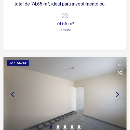
total de 74,65 m², ideal para investimento ou
construção Lote pronto para construir, com ótimo
potencial de valorização Em uma avenida bem
74.65 m²
movimentada com grande fluxo de veiculos e
Terreno
pedestres Localização: Bairro com infraestrutura
completa, contando com comércios variados,
restaurantes, serviços e conveniências Fácil
acesso às principais vias da cidade, facilitando o
deslocamento para outras regiões de Sorocaba
Cód.
567131
Agende agora mesmo sua visita!