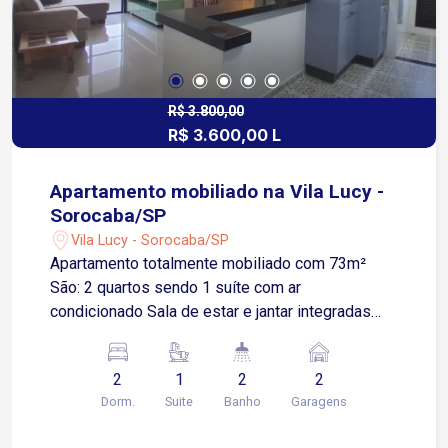
R$ 3.800,00
R$ 3.600,00 L
Apartamento mobiliado na Vila Lucy -
Sorocaba/SP
Vila Lucy - Sorocaba/SP
Apartamento totalmente mobiliado com 73m²
São: 2 quartos sendo 1 suíte com ar
condicionado Sala de estar e jantar integradas
Varanda gourmet com churrasqueira Cozinha
totalmente planejada com armários, cooktop,
2
1
2
2
forno e geladeira Área de serviço com armários
Dorm.
Suite
Banho
Garagens
Varanda técnica 2 vagas de garagem cobertas
Localizado na Vila Lucy ao lado da Avenida