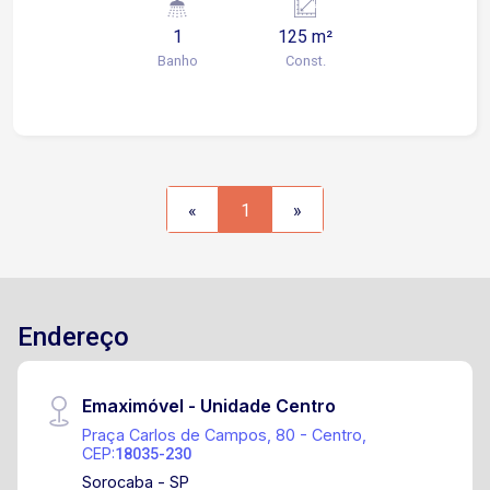
banheiro. Ótima oportunidade de negócio, entre
1
125 m²
em contato e agende sua visita!
Banho
Const.
«
1
»
Endereço
Emaximóvel - Unidade Centro
Praça Carlos de Campos, 80 - Centro,
CEP:
18035-230
Sorocaba - SP