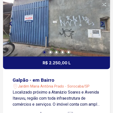
está equipada com armários, além de uma mesa
para refeições em família. A área externa conta
com duas espaçosas varandas, na frente e nos
fundos. Além disso, o imóvel conta com 1 vaga
de garagem coberta. Para garantir seu conforto
em todas as estações do ano, a casa conta com
três ventiladores de teto e dois ar-
condicionados, proporcionando um ambiente
agradável e climatizado. Não perca a
oportunidade de fazer desta casa o seu novo lar!
R$ 2.250,00 L
Galpão - em Bairro
Jardim Maria Antônia Prado - Sorocaba/SP
Localizado próximo a Atanázio Soares e Avenida
Itavuvu, região com toda infraestrutura de
comércios e serviços. O imóvel conta com amplo
espaço interno com aproximadamente 125m² e 1