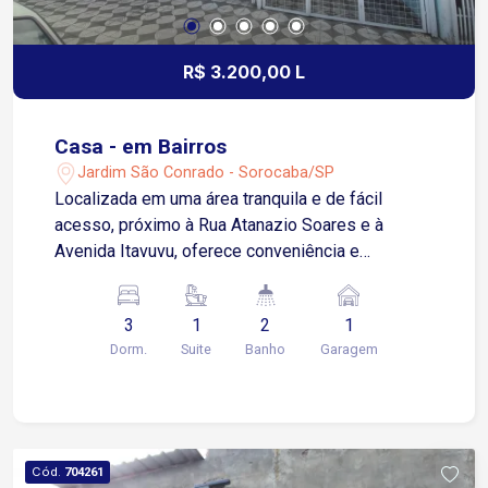
R$ 3.200,00 L
Casa - em Bairros
Jardim São Conrado - Sorocaba/SP
Localizada em uma área tranquila e de fácil
acesso, próximo à Rua Atanazio Soares e à
Avenida Itavuvu, oferece conveniência e
praticidade para o seu dia a dia. Esta
aconchegante casa apresenta um design
3
1
2
1
moderno e espaçoso, com três quartos
Dorm.
Suite
Banho
Garagem
espaçosos, incluindo uma suíte completa com
banheira relaxante e uma sacada privativa, esta
casa é um verdadeiro refúgio. Um dos quartos já
possui um guarda-roupa planejado, garantindo
praticidade e organização para seus pertences. A
Cód.
704261
sala é convidativa e aconchegante. A cozinha