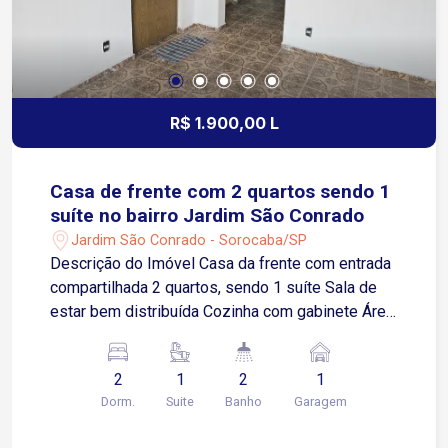
R$ 1.900,00 L
Casa de frente com 2 quartos sendo 1
suíte no bairro Jardim São Conrado
Jardim São Conrado - Sorocaba/SP
Descrição do Imóvel Casa da frente com entrada
compartilhada 2 quartos, sendo 1 suíte Sala de
estar bem distribuída Cozinha com gabinete Área
de serviço Quintal 1 vaga de garagem
compartilhada Localização e Acessos Situada no
2
1
2
1
Jardim São Conrado, bairro residencial e tranquilo
Dorm.
Suite
Banho
Garagem
de Sorocaba Aproximadamente 3 minutos da
Avenida Elias Maluf, importante corredor