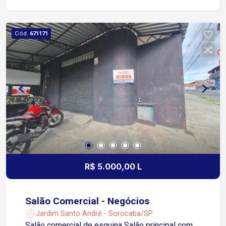
comercial da região Cerca de 5 minutos da
Avenida Paulo Emanuel de Almeida, facilitando o
deslocamento para outras regiões da cidade
Cód.
671171
Aproximadamente 7 minutos da Avenida
Ipanema, com ampla oferta de comércios e
serviços Fácil acesso à Zona Norte e Zona Oeste
de Sorocaba Região atendida por
supermercados, farmácias, escolas, padarias,
unidades de saúde e transporte público
R$ 5.000,00 L
Salão Comercial - Negócios
Jardim Santo André - Sorocaba/SP
Salão comercial de esquina Salão principal com