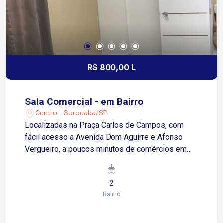
R$ 800,00 L
Sala Comercial - em Bairro
Centro - Sorocaba/SP
Localizadas na Praça Carlos de Campos, com
fácil acesso a Avenida Dom Aguirre e Afonso
Vergueiro, a poucos minutos de comércios em
geral. Sala com aproximadamente 6m², dispõe de
internet, sala para reuniões (disponível com
2
agendamento prévio), dois banheiros sociais (um
Banho
de uso próprio e outro para clientes), cozinha
ampla, equipada para preparação de suas
refeições, cada sala possui seu próprio interfone,