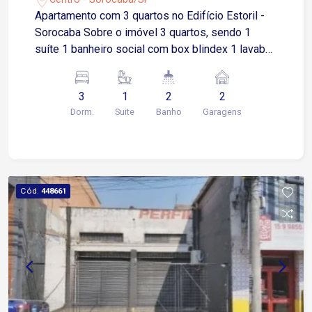
Apartamento com 3 quartos no Edifício Estoril -
Sorocaba Sobre o imóvel 3 quartos, sendo 1
suíte 1 banheiro social com box blindex 1 lavabo
Sala espaçosa para dois ambientes com sacada
Cozinha com armários modulados Área de
3
1
2
2
serviço independente 2 vagas de garagem
Dorm.
Suite
Banho
Garagens
cobertas O apartamento está localizado em uma
das áreas mais tradicionais e valorizadas da
cidade, próximo à Rua Sete de Setembro, com
fácil acesso às principais vias: Avenida São
Paulo Avenida Afonso Vergueiro Marginal Dom
Cód.
448661
Aguirre Além disso, está a poucos minutos do
Terminal Urbano São Paulo e da Rodoviária,
facilitando o deslocamento tanto dentro quanto
fora da cidade. Morar no Centro de Sorocaba
significa ter tudo à sua porta: bancos,
supermercados, farmácias, escolas, clínicas,
lojas e uma variedade de comércios e serviços.