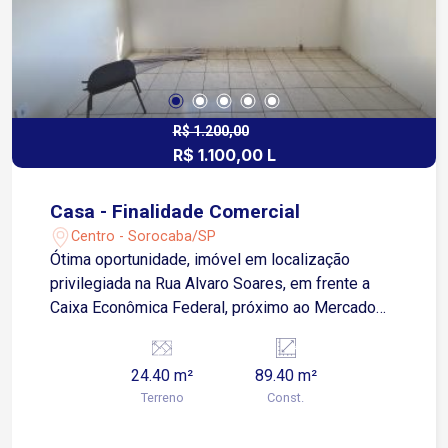
R$ 1.200,00
R$ 1.100,00 L
Casa - Finalidade Comercial
Centro - Sorocaba/SP
Ótima oportunidade, imóvel em localização
privilegiada na Rua Alvaro Soares, em frente a
Caixa Econômica Federal, próximo ao Mercado
Municipal e terminal de ônibus. Agende sua
Visita! 2 Dormitórios Sala Cozinha Banheiro
24.40 m²
89.40 m²
social Área de serviço com banheiro Medidas
Terreno
Const.
aproximadas Dormitório 1 - 3,03 x 3,51
Dormitório 2 - 5,39 x 2,86 Cozinha- 3,04 x 1,98