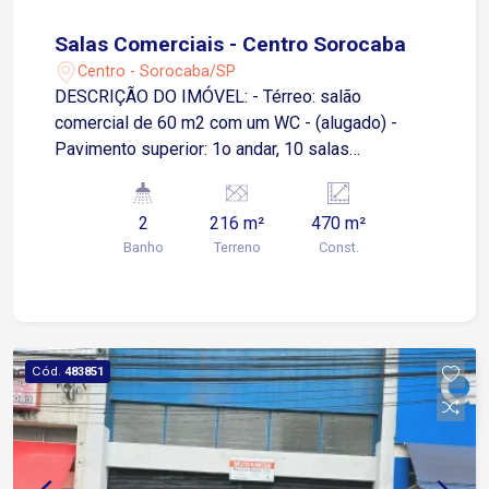
Salas Comerciais - Centro Sorocaba
Centro - Sorocaba/SP
DESCRIÇÃO DO IMÓVEL: - Térreo: salão
comercial de 60 m2 com um WC - (alugado) -
Pavimento superior: 1o andar, 10 salas
comerciais, cozinha, porão para arquivo, um WC -
Pavimento 2o andar: 2 salas comerciais, (alugado
2
216 m²
470 m²
clínica odonto), uma recepção uma cozinha e um
Banho
Terreno
Const.
WC + 6 salas comerciais, uma recepção, uma
cozinha 1 wc + um wc externo. Terreno: 216,00
M2 (8,64m x25,00m) Área construída: 470,00 m2
Em caso de locação: Proprietário aceita
sublocação das salas.
Cód.
483851