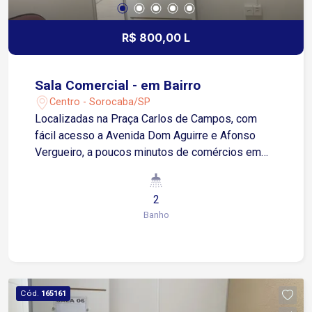
R$ 800,00 L
Sala Comercial - em Bairro
Centro - Sorocaba/SP
Localizadas na Praça Carlos de Campos, com
fácil acesso a Avenida Dom Aguirre e Afonso
Vergueiro, a poucos minutos de comércios em
geral. Sala com aproximadamente 6m², dispõe de
internet, sala para reuniões (disponível com
2
agendamento prévio), dois banheiros sociais (um
Banho
de uso próprio e outro para clientes), cozinha
ampla, equipada para preparação de suas
refeições, cada sala possui seu próprio interfone,
sala de espera com TV à cabo, estacionamento
ao lado do prédio. Com possibilidade para
Cód.
165161
locação de todo o conjunto das 06 salas, no valor