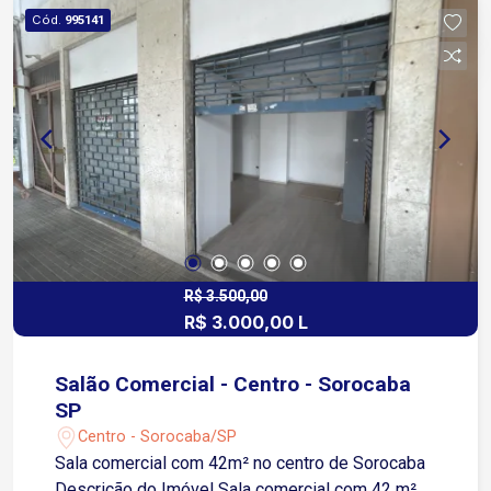
poliesportiva Praças Redário Mercado 24 horas
Cód.
995141
Salão de festas com churrasqueira e forno a
lenha Pet Place Ideal para quem busca
segurança, lazer e um imóvel pronto para morar.
Agende sua visita!
R$ 3.500,00
R$ 3.000,00 L
Salão Comercial - Centro - Sorocaba
SP
Centro - Sorocaba/SP
Sala comercial com 42m² no centro de Sorocaba
Descrição do Imóvel Sala comercial com 42 m²