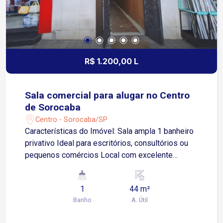
R$ 1.200,00 L
Sala comercial para alugar no Centro
de Sorocaba
Centro - Sorocaba/SP
Características do Imóvel: Sala ampla 1 banheiro
privativo Ideal para escritórios, consultórios ou
pequenos comércios Local com excelente
visibilidade Localização Privilegiada: No coração
do Centro de Sorocaba Fácil acesso às avenidas
1
44 m²
São Paulo, Dom Aguirre e Afonso Vergueiro
Banho
A. Útil
Região com grande fluxo de pessoas e
comércios ao redor