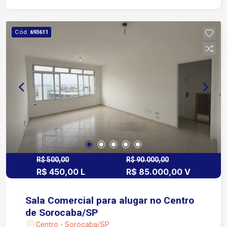
Sala- 3,26 x 3,71
Cód.
693611
R$ 500,00
R$ 90.000,00
R$ 450,00 L
R$ 85.000,00 V
Sala Comercial para alugar no Centro
de Sorocaba/SP
Centro - Sorocaba/SP