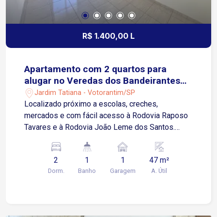
R$ 1.400,00 L
Apartamento com 2 quartos para
alugar no Veredas dos Bandeirantes
em Votorantim/SP
Jardim Tatiana - Votorantim/SP
Localizado próximo a escolas, creches,
mercados e com fácil acesso à Rodovia Raposo
Tavares e à Rodovia João Leme dos Santos.
Sobre o imóvel: 47 m² de área privativa 2 quartos,
sendo 1 com armários modulados Sala para 2
2
1
1
47 m²
ambientes com painel de TV e sacada Cozinha
Dorm.
Banho
Garagem
A. Útil
com armários planejados, cooktop e forno Área
de serviço integrada com armários Banheiro
social com gabinete e box blindex Condomínio
oferece: Portaria 24 horas Playground Quadra