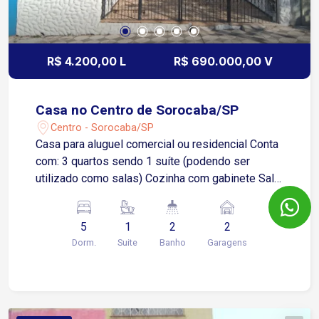
R$ 4.200,00 L
R$ 690.000,00 V
Casa no Centro de Sorocaba/SP
Centro - Sorocaba/SP
Casa para aluguel comercial ou residencial Conta
com: 3 quartos sendo 1 suíte (podendo ser
utilizado como salas) Cozinha com gabinete Sala
de jantar Sala de estar e TV com sacada Corredor
lateral Lavanderia Edícula nos fundos com:
5
1
2
2
Recepção Sala de espera Lavabo 1 sala privativa
Dorm.
Suite
Banho
Garagens
Na frente do imóvel: Garagem descoberta para 2
carros 1 sala adicional Imóvel com: Interfone
Portão social eletrônico Concertina Localização
privilegiada no Centro de Sorocaba: Apenas 2
minutos da Avenida Dom Aguirre 4 minutos da