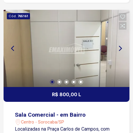
sala de espera com TV à cabo, estacionamento
ao lado do prédio. Com possibilidade para
Cód.
765161
locação de todo o conjunto das 06 salas, no valor
de R$ 4.800,00. Entre em contato e saiba mais!
R$ 800,00 L
Sala Comercial - em Bairro
Centro - Sorocaba/SP
Localizadas na Praça Carlos de Campos, com