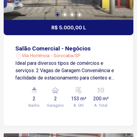
R$ 5.000,00 L
Salão Comercial - Negócios
Vila Hortência - Sorocaba/SP
Ideal para diversos tipos de comércios e
serviços. 2 Vagas de Garagem Conveniência e
facilidade de estacionamento para clientes e
funcionários. Quintal Espaço externo para uso
adicional, como área de serviço ou para
2
2
153 m²
200 m²
ampliação do negócio. Localização: Centro de
Banho
Garagens
A. Útil
A. Total
Sorocaba, em uma região estratégica com grande
fluxo de pessoas e veículos. Proximidade a
comércios, serviços, transporte público e
principais vias da cidade.