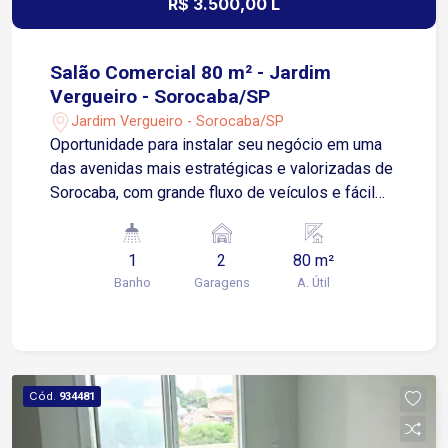
R$ 3.500,00 L
Salão Comercial 80 m² - Jardim
Vergueiro - Sorocaba/SP
Jardim Vergueiro - Sorocaba/SP
Oportunidade para instalar seu negócio em uma
das avenidas mais estratégicas e valorizadas de
Sorocaba, com grande fluxo de veículos e fácil
acesso às principais regiões da cidade. Salão
comercial com 80 m², ideal para escritórios,
1
2
80 m²
clínicas, estética, lojas, consultórios e diversos
Banho
Garagens
A. Útil
segmentos comerciais. Diferenciais do imóvel:
Salão amplo e bem distribuído Porta dupla em
blindex, proporcionando excelente visibilidade
comercial Piso de madeira Sanca em gesso,
agregando sofisticação ao ambiente 1 escritório
Cód.
934481
reservado 1 cozinha 1 banheiro 1 edícula, ideal
para apoio operacional ou estoque Garagem para