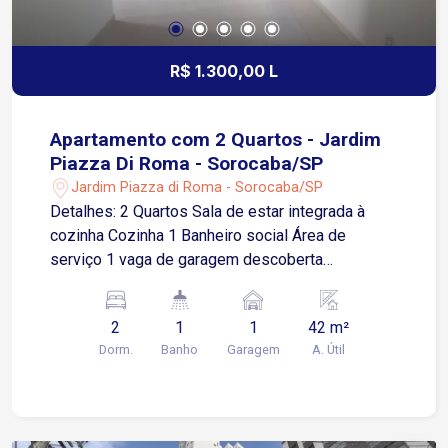
R$ 1.300,00 L
Apartamento com 2 Quartos - Jardim
Piazza Di Roma - Sorocaba/SP
Jardim Piazza di Roma - Sorocaba/SP
Detalhes: 2 Quartos Sala de estar integrada à
cozinha Cozinha 1 Banheiro social Área de
serviço 1 vaga de garagem descoberta
Localizado no Jardim Piazza di Roma, região
residencial consolidada e próxima a toda a
2
1
1
42 m²
infraestrutura da zona oeste Apenas 2 minutos
Dorm.
Banho
Garagem
A. Útil
da Avenida Prof. Flávio Fazano 4 minutos da
Avenida Santa Cruz 6 minutos das avenidas Elias
Maluf e Américo Figueiredo 7 minutos da
Avenida General Carneiro Condomínio com: