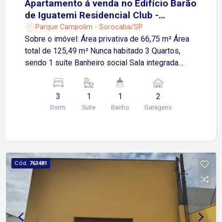
Apartamento á venda no Edifício Barão
de Iguatemi Residencial Club -
Sorocaba/SP
Parque Campolim - Sorocaba/SP
Sobre o imóvel: Área privativa de 66,75 m² Área
total de 125,49 m² Nunca habitado 3 Quartos,
sendo 1 suíte Banheiro social Sala integrada
Cozinha americana Área de serviço Varanda
gourmet Garagem: 2 vagas cobertas, demarcadas
3
1
1
2
e independentes Vagas grandes, localizadas
Dorm.
Suite
Banho
Garagens
lado a lado Condomínio oferece: Portaria e
segurança Piscina Playground Quadra
poliesportiva Salão de festas Salão de jogos
Churrasqueira Espaço gourmet Área de lazer
completa Ideal para quem busca um imóvel
Cód.
763481
moderno, nunca habitado e com excelente
infraestrutura de lazer e convivência. Agende sua
visita!