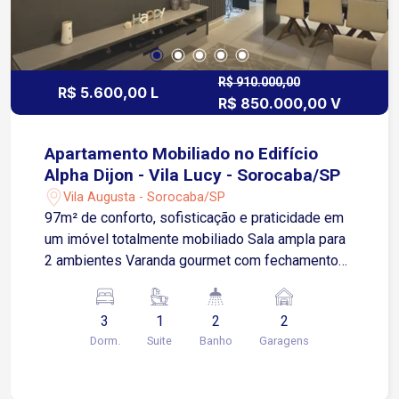
R$ 910.000,00
R$ 5.600,00 L
R$ 850.000,00 V
Apartamento Mobiliado no Edifício
Alpha Dijon - Vila Lucy - Sorocaba/SP
Vila Augusta - Sorocaba/SP
97m² de conforto, sofisticação e praticidade em
um imóvel totalmente mobiliado Sala ampla para
2 ambientes Varanda gourmet com fechamento
em vidro Cozinha totalmente planejada com
armários e eletrodomésticos Área de serviço
3
1
2
2
com armários 3 quartos sendo 1 suíte, todos com
Dorm.
Suite
Banho
Garagens
móveis planejados Banheiros com box blindex 2
vagas de garagem cobertas Localização
estratégica na Vila Lucy, com fácil acesso para