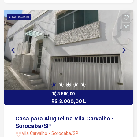
Avenida Antônio Carlos Comitre Cerca de 5
minutos da Rodovia Raposo Tavares
Cód.
253481
Aproximadamente 5 minutos do Shopping
Iguatemi Esplanada Fácil acesso à Avenida
Washington Luiz e região central Próximo a
supermercados, escolas, restaurantes,
academias, farmácias e diversos serviços
Região com excelente infraestrutura e
mobilidade Ótima opção para quem busca
sofisticação e comodidade em imóvel para
aluguel Condomínio Piscina Playground Quadra
esportiva Salão de jogos Salão de festas
Churrasqueira Espaço gourmet
R$ 3.500,00
R$ 3.000,00 L
Casa para Aluguel na Vila Carvalho -
Sorocaba/SP
Vila Carvalho - Sorocaba/SP