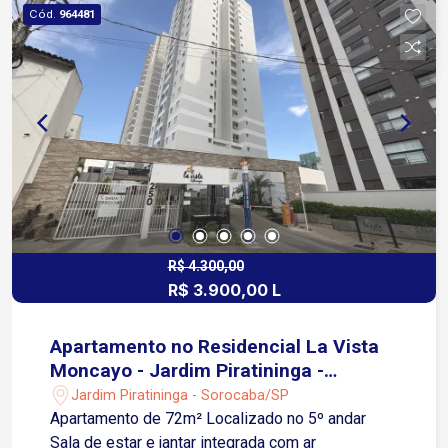
Condomínio com portaria 24 horas Car wash
Cód.
964481
Piscina adulta e infantil Salão de festas Espaço
gourmet Agende já sua visita !
R$ 4.300,00
R$ 3.900,00 L
Apartamento no Residencial La Vista
Moncayo - Jardim Piratininga -
Sorocaba/SP
Jardim Piratininga - Sorocaba/SP
Apartamento de 72m² Localizado no 5º andar
Sala de estar e jantar integrada com ar