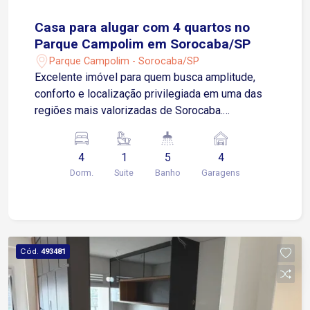
Casa para alugar com 4 quartos no
Parque Campolim em Sorocaba/SP
Parque Campolim - Sorocaba/SP
Excelente imóvel para quem busca amplitude,
conforto e localização privilegiada em uma das
regiões mais valorizadas de Sorocaba.
Localizada no Parque Campolim, a poucos
metros da Avenida Antônio Carlos Comitre, na
4
1
5
4
altura do McDonald`s. Próxima ao Colégio Anglo
Dorm.
Suite
Banho
Garagens
Sorocaba, Oba Hortifruti, bancos, farmácias, pista
de caminhada e diversos comércios, com fácil
acesso à Rodovia Raposo Tavares. Sobre o
imóvel: 4 quartos, sendo 1 suíte com
hidromassagem Sala de estar Sala de TV
Cód.
493481
Cozinha Área de serviço 4 banheiros sociais Área
de lazer: Espaço gourmet com churrasqueira
Piscina Banheiro de apoio à piscina Garagem: 2
vagas cobertas 2 vagas descobertas Imóvel