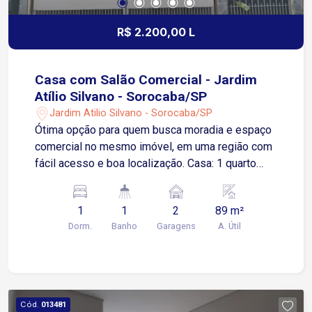
R$ 2.200,00 L
Casa com Salão Comercial - Jardim
Atílio Silvano - Sorocaba/SP
Jardim Atilio Silvano - Sorocaba/SP
Ótima opção para quem busca moradia e espaço
comercial no mesmo imóvel, em uma região com
fácil acesso e boa localização. Casa: 1 quarto
Banheiro social Cozinha Sala para 2 ambientes
Corredor lateral Lavanderia nos fundos Salão
1
1
2
89 m²
Comercial: Salão amplo na parte da frente Lavabo
Dorm.
Banho
Garagens
A. Útil
A apenas 150 metros da Avenida Itavuvu, uma
das principais vias da cidade, com ampla
variedade de comércios e serviços 3 minutos da
Avenida Doutor Ulysses Guimarães, facilitando o
acesso a diferentes bairros da Zona Norte 5
Cód.
013481