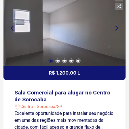
minutos da Rua Atanázio Soares, importante
corredor comercial da região 8 minutos da
Avenida José Joaquim de Lacerda 12 minutos da
Avenida Dom Aguirre, uma das principais
ligações de Sorocaba
R$ 1.200,00 L
Sala Comercial para alugar no Centro
de Sorocaba
Centro - Sorocaba/SP
Excelente oportunidade para instalar seu negócio
em uma das regiões mais movimentadas da
cidade, com fácil acesso e grande fluxo de