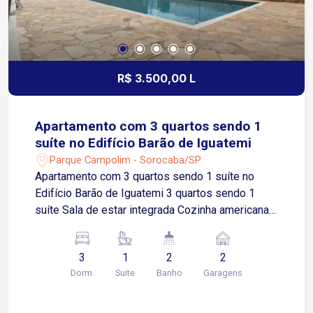
R$ 3.500,00 L
Apartamento com 3 quartos sendo 1
suíte no Edifício Barão de Iguatemi
Parque Campolim - Sorocaba/SP
Apartamento com 3 quartos sendo 1 suíte no
Edifício Barão de Iguatemi 3 quartos sendo 1
suíte Sala de estar integrada Cozinha americana
Área de serviço Banheiro social Varanda gourmet
envidraçada Imóvel nunca habitado 2 vagas de
3
1
2
2
garagem cobertas e demarcadas Localização
Dorm.
Suite
Banho
Garagens
Localizado no Parque Campolim, uma das
regiões mais valorizadas e desejadas de
Sorocaba Aproximadamente 3 minutos da