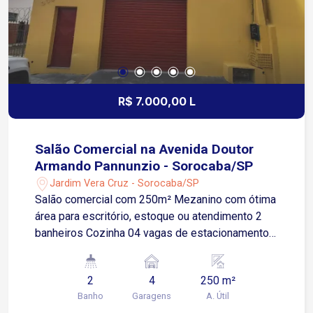
R$ 7.000,00 L
Salão Comercial na Avenida Doutor
Armando Pannunzio - Sorocaba/SP
Jardim Vera Cruz - Sorocaba/SP
Salão comercial com 250m² Mezanino com ótima
área para escritório, estoque ou atendimento 2
banheiros Cozinha 04 vagas de estacionamento
em frente ao imóvel Fachada com ótima
visibilidade para exposição da marca Localização
2
4
250 m²
privilegiada na Avenida Doutor Armando
Banho
Garagens
A. Útil
Pannunzio A menos de 200 metros das Avenidas