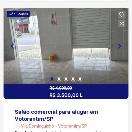
diferentes regiões de Sorocaba Apenas 500
metros da Avenida General Carneiro Menos de
Cód.
994481
500 metros da Avenida Dr. Afonso Vergueiro
Apenas 7 minutos da Avenida Barão de Tatuí 10
minutos das Avenidas Dom Aguirre e São Paulo
O Edifício Alpha Dijon oferece segurança,
conforto e tranquilidade para seus moradores,
em um ambiente residencial moderno e muito
bem localizado, ideal para quem procura um
apartamento para aluguel com excelente padrão e
ótima localização em Sorocaba.
R$ 4.000,00
R$ 3.500,00 L
Salão comercial para alugar em
Votorantim/SP
Vila Dominguinho - Votorantim/SP