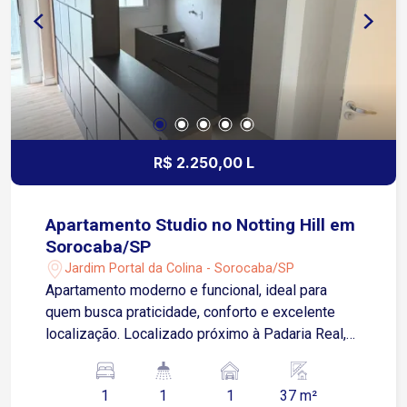
ideal para quem busca conforto, privacidade e
excelente estrutura para receber família e
amigos. Agende sua visita!
R$ 2.250,00 L
Apartamento Studio no Notting Hill em
Sorocaba/SP
Jardim Portal da Colina - Sorocaba/SP
Apartamento moderno e funcional, ideal para
quem busca praticidade, conforto e excelente
localização. Localizado próximo à Padaria Real,
ao Shopping Iguatemi Esplanada, além de
escolas, farmácias e diversos comércios e
1
1
1
37 m²
serviços. Sobre o imóvel: 1 Quarto Ambientes