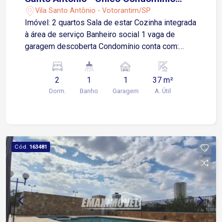
Clube - Votorantim/SP
Vila Santo Antônio - Votorantim/SP
Imóvel: 2 quartos Sala de estar Cozinha integrada
à área de serviço Banheiro social 1 vaga de
garagem descoberta Condomínio conta com:
Piscina adulto e infantil Mini mercado Playground
Elevador Salão de festas Espaço gourmet
2
1
1
37 m²
Portaria 24 horas Aproximadamente 5 minutos da
Dorm.
Banho
Garagem
A. Útil
Avenida 31 de Março Cerca de 10 minutos da
Rodovia Raposo Tavares Apenas 13 minutos do
Shopping Iguatemi Esplanada A localização
privilegiada permite acesso rápido às principais
vias da região, facilitando o deslocamento para
Cód.
163481
Sorocaba, centros comerciais e serviços
essenciais