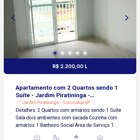
2 veículos Localização: Em uma região
consolidada, com forte vocação comercial e fácil
mobilidade: 4 minutos do Centro de Sorocaba 5
minutos do Shopping Pátio Cianê 5 minutos da
Rodoviária de Sorocaba 7 minutos da Av. Afonso
Vergueiro 8 minutos da Av. Washington Luiz
Próximo a bancos, restaurantes, clínicas,
cartórios, farmácias, escolas, comércios variados
e ampla rede de serviços. Excelente opção para
R$ 2.200,00 L
quem busca visibilidade, praticidade e
localização estratégica para crescimento
comercial. Entre em contato e agende uma visita!
Apartamento com 2 Quartos sendo 1
Suíte - Jardim Piratininga -
Sorocaba/SP
Jardim Piratininga - Sorocaba/SP
Detalhes: 2 Quartos com armários sendo 1 Suíte
Sala dois ambientes com sacada Cozinha com
armários 1 Banheiro Social Área de Serviço 1
Vaga de garagem descoberta Localização: 3 min