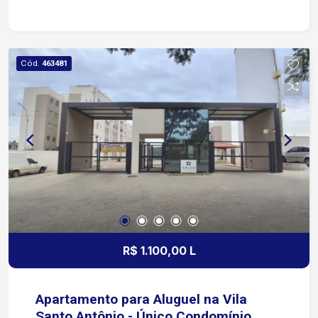
Américo de Carvalho e Santa Cruz Apenas 4
minutos da Avenida Washington Luiz 5 minutos
da Rodovia Raposo Tavares 9 minutos da
Avenida Doutor Afonso Vergueiro Ideal para lojas,
Cód.
463481
escritórios, clínicas, academias, assistência
técnica, showroom, distribuidoras e diversos
tipos de negócio
R$ 1.100,00 L
Apartamento para Aluguel na Vila
Santo Antônio - Único Condomínio