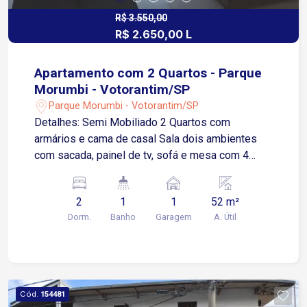
R$ 3.550,00
R$ 2.650,00 L
Apartamento com 2 Quartos - Parque
Morumbi - Votorantim/SP
Parque Morumbi - Votorantim/SP
Detalhes: Semi Mobiliado 2 Quartos com
armários e cama de casal Sala dois ambientes
com sacada, painel de tv, sofá e mesa com 4
cadeiras Cozinha com armários e fogão 1
Banheiro Social com box de vidro Área de
2
1
1
52 m²
Serviço 1 Vaga de garagem coberta O
Dorm.
Banho
Garagem
A. Útil
condomínio conta com infraestrutura completa
para proporcionar qualidade de vida e
comodidade aos moradores, em um ambiente
moderno, organizado e seguro. Localização: 5
minutos do Shopping Iguatemi Esplanada 4
Cód.
154481
minutos do Mercadão Campolim 6 minutos da