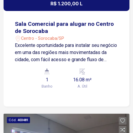
R$ 1.200,00 L
Sala Comercial para alugar no Centro
de Sorocaba
Centro - Sorocaba/SP
Excelente oportunidade para instalar seu negócio
em uma das regiões mais movimentadas da
cidade, com fácil acesso e grande fluxo de
pessoas. Localizada no Centro de Sorocaba, com
fácil acesso à Avenida Dom Aguirre e à Avenida
1
16.08 m²
São Paulo, próxima ao Poupatempo Sorocaba e
Banho
A. Útil
ao Terminal São Paulo. Sobre o imóvel: 1 sala 1
banheiro Excelente iluminação e ventilação
natural Valor do aluguel incluso internet, água, e
limpeza da área comum do prédio Ideal para
escritórios, consultórios, lojas ou diversos tipos
Cód.
403481
de negócios. Agende uma visita e aproveite esta
oportunidade para instalar sua empresa em uma