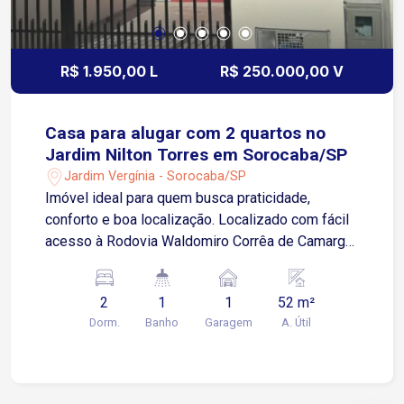
R$ 1.950,00 L
R$ 250.000,00 V
Casa para alugar com 2 quartos no
Jardim Nilton Torres em Sorocaba/SP
Jardim Vergínia - Sorocaba/SP
Imóvel ideal para quem busca praticidade,
conforto e boa localização. Localizado com fácil
acesso à Rodovia Waldomiro Corrêa de Camargo,
próximo ao ginásio de esportes, CRAS, Unidade
de Saúde da Família e diversos comércios locais.
2
1
1
52 m²
Sobre o imóvel: Sala de estar Cozinha com
Dorm.
Banho
Garagem
A. Útil
gabinete Banheiro amplo Corredor interno
Lavanderia 2 Quartos Garagem: 1 vaga
descoberta Imóvel geminada, não possui muro na
garagem. Imóvel perfeito para quem busca