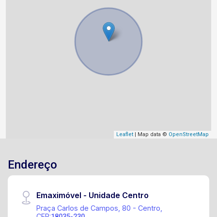
Leaflet
| Map data ©
OpenStreetMap
Endereço
Emaximóvel - Unidade Centro
Praça Carlos de Campos, 80 - Centro,
CEP:
18035-230